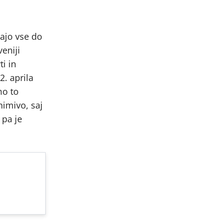
gajo vse do
eniji
ti in
2. aprila
mo to
nimivo, saj
 pa je