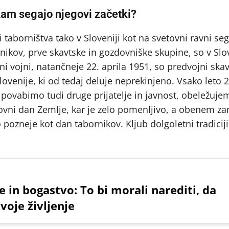
 Kam segajo njegovi začetki?
i taborništva tako v Sloveniji kot na svetovni ravni se
nikov, prve skavtske in gozdovniške skupine, so v Slov
ni vojni, natančneje 22. aprila 1951, so predvojni skav
ovenije, ki od tedaj deluje neprekinjeno. Vsako leto 2
 povabimo tudi druge prijatelje in javnost, obeležuje
etovni dan Zemlje, kar je zelo pomenljivo, a obenem za
 pozneje kot dan tabornikov. Kljub dolgoletni tradiciji
lje in bogastvo: To bi morali narediti, da
voje življenje