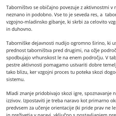
Taborništvo se običajno povezuje z aktivnostmi v n
neznano in podobno. Vse to je seveda res, a taborn
vzgojno-mladinsko gibanje, ki skrbi za celovito vz
in duhovno.
Taborniške dejavnosti nudijo ogromno širino, ki u
prednost taborništva pred drugimi, na ožje področ
spodbujajo vrhunskost le na enem področju. V tabo
pestre aktivnosti pomagamo ustvariti dobre temelj
tako blizu, ker vzgojni proces tu poteka skozi dog
sistemu.
Mladi znanje pridobivajo skozi igre, spoznavanje n
izzivov. Izpostaviti je treba naravo kot primarno o
predvsem za učenje orientacije (ki pride prav ne le
in preživetja v naravi, vključno s postavljanjem pre