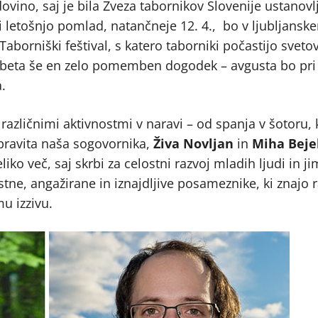
vino, saj je bila Zveza tabornikov Slovenije ustanovl
i letošnjo pomlad, natančneje 12. 4., bo v ljubljans
Taborniški feštival, s katero taborniki počastijo sveto
 obeta še en zelo pomemben dogodek – avgusta bo pri
.
različnimi aktivnostmi v naravi – od spanja v šotoru, 
pravita naša sogovornika,
Živa Novljan
in
Miha Beje
liko več, saj skrbi za celostni razvoj mladih ljudi in ji
ne, angažirane in iznajdljive posameznike, ki znajo r
u izzivu.