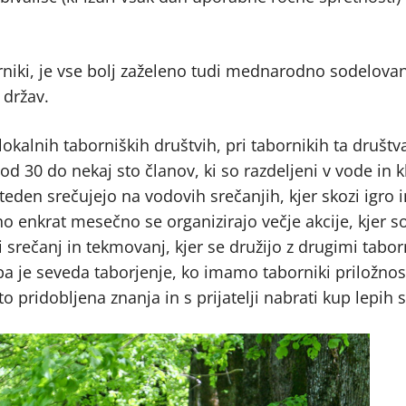
niki, je vse bolj zaželeno tudi mednarodno sodelovan
 držav.
lokalnih taborniških društvih, pri tabornikih ta društv
 30 do nekaj sto članov, ki so razdeljeni v vode in k
eden srečujejo na vodovih srečanjih, kjer skozi igro 
no enkrat mesečno se organizirajo večje akcije, kjer s
i srečanj in tekmovanj, kjer se družijo z drugimi taborn
pa je seveda taborjenje, ko imamo taborniki priložnos
leto pridobljena znanja in s prijatelji nabrati kup lepi