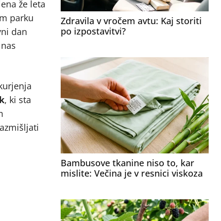
jena že leta
kem parku
Zdravila v vročem avtu: Kaj storiti
po izpostavitvi?
vni dan
 nas
kurjenja
k
, ki sta
m
azmišljati
Bambusove tkanine niso to, kar
mislite: Večina je v resnici viskoza