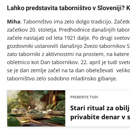
Lahko predstavita taborništvo v Sloveniji?
Miha
: Taborništvo ima zelo dolgo tradicijo. Začetk
začetkov 20. stoletja. Predhodnice današnjih tabor
začele nastajati od leta 1921 dalje. Po drugi svetov
gozdovniki ustanovili današnjo Zvezo tabornikov Sl
zato taborniki z aktivnostmi na prostem, na katere
obletnico kot Dan tabornikov. 22. april je tudi sv
se je dan zemlje začel na ta dan obeleževati veliko
taborništvo zelo sodobno mladinsko gibanje.
PREBERITE TUDI
Stari ritual za obi
privabite denar v s