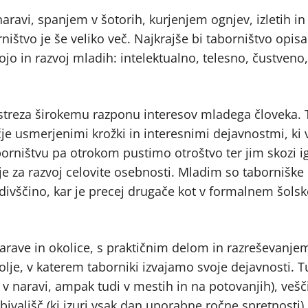
aravi, spanjem v šotorih, kurjenjem ognjev, izletih i
ištvo je še veliko več. Najkrajše bi taborništvo opisa
gojo in razvoj mladih: intelektualno, telesno, čustven
streza širokemu razponu interesov mladega človeka. T
je usmerjenimi krožki in interesnimi dejavnostmi, ki
rništvu pa otrokom pustimo otroštvo ter jim skozi ig
e za razvoj celovite osebnosti. Mladim so taborniške
odivščino, kar je precej drugače kot v formalnem šols
arave in okolice, s praktičnim delom in razreševanjem
kolje, v katerem taborniki izvajamo svoje dejavnosti. T
 v naravi, ampak tudi v mestih in na potovanjih), vešč
bivališč (ki izuri vsak dan uporabne ročne spretnosti) 