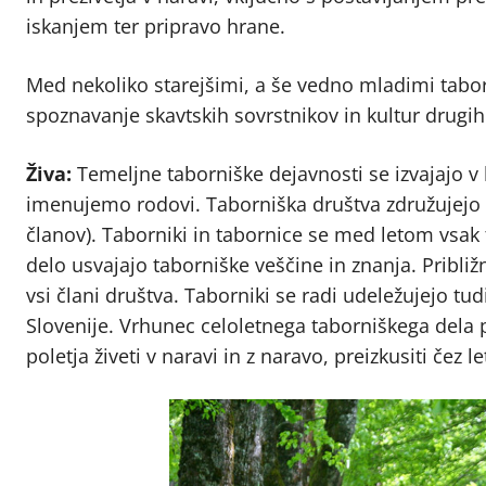
iskanjem ter pripravo hrane.
Med nekoliko starejšimi, a še vedno mladimi tabor
spoznavanje skavtskih sovrstnikov in kultur drugih
Živa:
Temeljne taborniške dejavnosti se izvajajo v 
imenujemo rodovi. Taborniška društva združujejo od
članov). Taborniki in tabornice se med letom vsak t
delo usvajajo taborniške veščine in znanja. Približ
vsi člani društva. Taborniki se radi udeležujejo tud
Slovenije. Vrhunec celoletnega taborniškega dela 
poletja živeti v naravi in z naravo, preizkusiti čez 