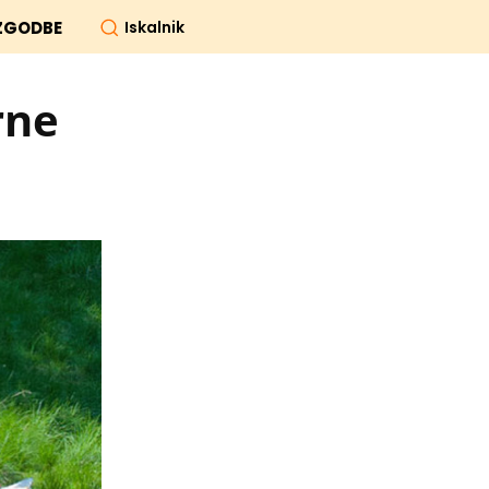
Iskalnik
ZGODBE
rne