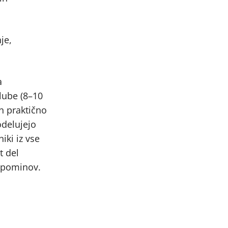
je,
a
lube (8–10
in praktično
odelujejo
iki iz vse
t del
h spominov.