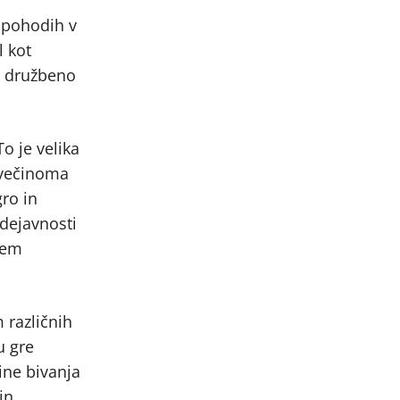
n pohodih v
l kot
o, družbeno
o je velika
 večinoma
ro in
 dejavnosti
kem
 različnih
u gre
ine bivanja
in