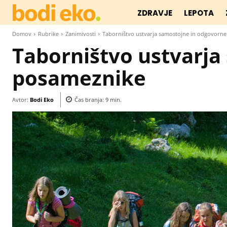
ZDRAVJE
LEPOTA
Domov
Rubrike
Zanimivosti
Taborništvo ustvarja samostojne in odgovorne.
Taborništvo ustvarja
posameznike
Avtor:
Bodi Eko
Čas branja:
9
min.