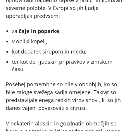
njihovi rabi najdemo zapise v različnih kulturah
severne poloble. V Evropi so jih ljudje
uporabljali predvsem:
za
čaje in poparke
,
v obliki kopeli,
kot dodatek sirupom in medu,
ter kot del ljudskih pripravkov v zimskem
času.
Posebej pomembne so bile v obdobjih, ko so
bile zaloge svežega sadja omejene. Takrat so
predstavljale enega redkih virov snovi, ki so jih
danes vajeni povezovati s citrusi.
V nekaterih alpskih in gozdnatih območjih so