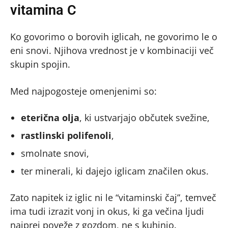
vitamina C
Ko govorimo o borovih iglicah, ne govorimo le o
eni snovi. Njihova vrednost je v kombinaciji več
skupin spojin.
Med najpogosteje omenjenimi so:
eterična olja
, ki ustvarjajo občutek svežine,
rastlinski polifenoli
,
smolnate snovi,
ter minerali, ki dajejo iglicam značilen okus.
Zato napitek iz iglic ni le “vitaminski čaj”, temveč
ima tudi izrazit vonj in okus, ki ga večina ljudi
najprej poveže z gozdom, ne s kuhinjo.