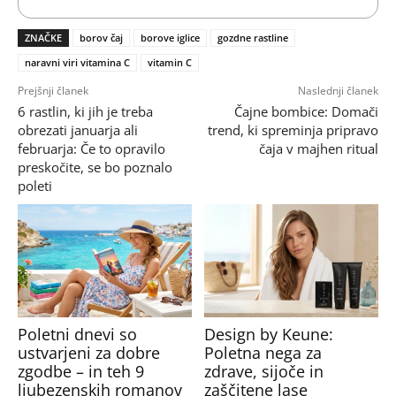
ZNAČKE
borov čaj
borove iglice
gozdne rastline
naravni viri vitamina C
vitamin C
Prejšnji članek
Naslednji članek
6 rastlin, ki jih je treba
Čajne bombice: Domači
obrezati januarja ali
trend, ki spreminja pripravo
februarja: Če to opravilo
čaja v majhen ritual
preskočite, se bo poznalo
poleti
Poletni dnevi so
Design by Keune:
ustvarjeni za dobre
Poletna nega za
zgodbe – in teh 9
zdrave, sijoče in
ljubezenskih romanov
zaščitene lase