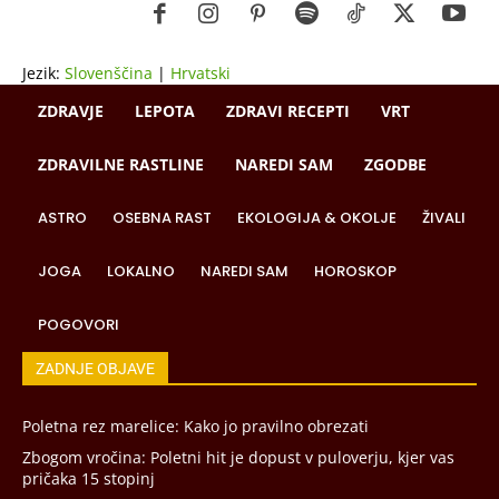
Jezik:
Slovenščina
|
Hrvatski
ZDRAVJE
LEPOTA
ZDRAVI RECEPTI
VRT
ZDRAVILNE RASTLINE
NAREDI SAM
ZGODBE
ASTRO
OSEBNA RAST
EKOLOGIJA & OKOLJE
ŽIVALI
JOGA
LOKALNO
NAREDI SAM
HOROSKOP
POGOVORI
ZADNJE OBJAVE
Poletna rez marelice: Kako jo pravilno obrezati
Zbogom vročina: Poletni hit je dopust v puloverju, kjer vas
pričaka 15 stopinj