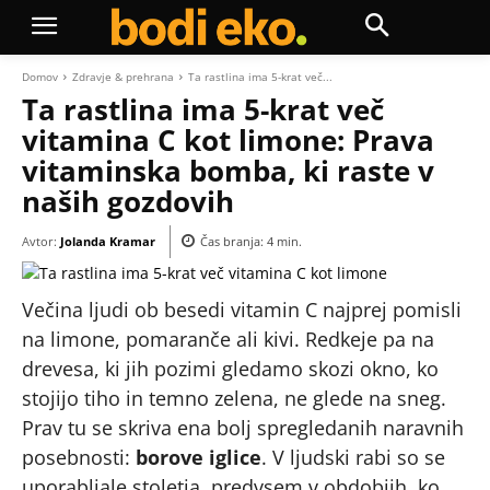
Domov
Zdravje & prehrana
Ta rastlina ima 5-krat več...
Ta rastlina ima 5-krat več
vitamina C kot limone: Prava
vitaminska bomba, ki raste v
naših gozdovih
Avtor:
Jolanda Kramar
Čas branja:
4
min.
Večina ljudi ob besedi vitamin C najprej pomisli
na limone, pomaranče ali kivi. Redkeje pa na
drevesa, ki jih pozimi gledamo skozi okno, ko
stojijo tiho in temno zelena, ne glede na sneg.
Prav tu se skriva ena bolj spregledanih naravnih
posebnosti:
borove iglice
. V ljudski rabi so se
uporabljale stoletja, predvsem v obdobjih, ko