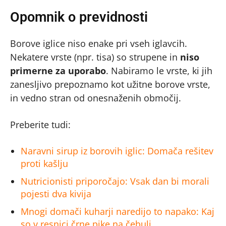
Opomnik o previdnosti
Borove iglice niso enake pri vseh iglavcih.
Nekatere vrste (npr. tisa) so strupene in
niso
primerne za uporabo
. Nabiramo le vrste, ki jih
zanesljivo prepoznamo kot užitne borove vrste,
in vedno stran od onesnaženih območij.
Preberite tudi:
Naravni sirup iz borovih iglic: Domača rešitev
proti kašlju
Nutricionisti priporočajo: Vsak dan bi morali
pojesti dva kivija
Mnogi domači kuharji naredijo to napako: Kaj
so v resnici črne pike na čebuli