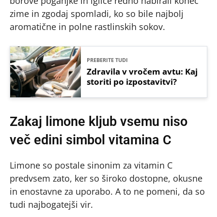
borove poganjke in iglice redno nabirali konec
zime in zgodaj spomladi, ko so bile najbolj
aromatične in polne rastlinskih sokov.
PREBERITE TUDI
Zdravila v vročem avtu: Kaj
storiti po izpostavitvi?
Zakaj limone kljub vsemu niso
več edini simbol vitamina C
Limone so postale sinonim za vitamin C
predvsem zato, ker so široko dostopne, okusne
in enostavne za uporabo. A to ne pomeni, da so
tudi najbogatejši vir.