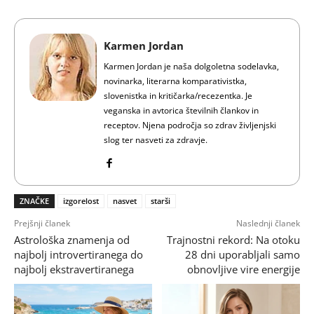
Karmen Jordan
Karmen Jordan je naša dolgoletna sodelavka,
novinarka, literarna komparativistka,
slovenistka in kritičarka/recezentka. Je
veganska in avtorica številnih člankov in
receptov. Njena področja so zdrav življenjski
slog ter nasveti za zdravje.
ZNAČKE
izgorelost
nasvet
starši
Prejšnji članek
Naslednji članek
Astrološka znamenja od
Trajnostni rekord: Na otoku
najbolj introvertiranega do
28 dni uporabljali samo
najbolj ekstravertiranega
obnovljive vire energije