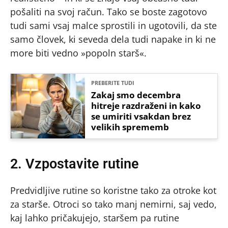
pošaliti na svoj račun. Tako se boste zagotovo
tudi sami vsaj malce sprostili in ugotovili, da ste
samo človek, ki seveda dela tudi napake in ki ne
more biti vedno »popoln starš«.
PREBERITE TUDI
Zakaj smo decembra
hitreje razdraženi in kako
se umiriti vsakdan brez
velikih sprememb
2. Vzpostavite rutine
Predvidljive rutine so koristne tako za otroke kot
za starše. Otroci so tako manj nemirni, saj vedo,
kaj lahko pričakujejo, staršem pa rutine