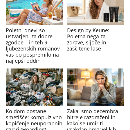
Poletni dnevi so
Design by Keune:
ustvarjeni za dobre
Poletna nega za
zgodbe – in teh 9
zdrave, sijoče in
ljubezenskih romanov
zaščitene lase
vas bo pospremilo na
najlepši oddih
Ko dom postane
Zakaj smo decembra
smetišče: kompulzivno
hitreje razdraženi in
kopičenje neuporabnih
kako se umiriti
stvari (Hoarding)
vsakdan brez velikih