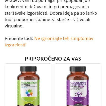
terapevt vam bo pomagal pri spopadanju s
konkretnimi težavami in pri premagovanju
starševske izgorelosti. Dobra ideja pa so lahko
tudi podporne skupine za starše – v živo ali
virtualno.
Preberite tudi:
Ne ignorirajte teh simptomov
izgorelosti!
PRIPOROČENO ZA VAS