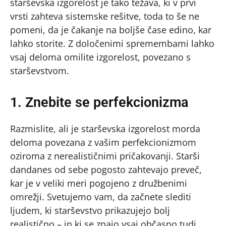
starševska izgorelost je tako težava, ki v prvi
vrsti zahteva sistemske rešitve, toda to še ne
pomeni, da je čakanje na boljše čase edino, kar
lahko storite. Z določenimi spremembami lahko
vsaj deloma omilite izgorelost, povezano s
starševstvom.
1. Znebite se perfekcionizma
Razmislite, ali je starševska izgorelost morda
deloma povezana z vašim perfekcionizmom
oziroma z nerealističnimi pričakovanji. Starši
dandanes od sebe pogosto zahtevajo preveč,
kar je v veliki meri pogojeno z družbenimi
omrežji. Svetujemo vam, da začnete slediti
ljudem, ki starševstvo prikazujejo bolj
realistično – in ki se znajo vsaj občasno tudi