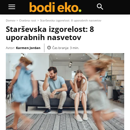
Domov
Osebna rast
Starševska izgorelost: 8 uporabnih nasvetov
Starševska izgorelost: 8
uporabnih nasvetov
Avtor:
Karmen Jordan
Čas branja:
3
min.