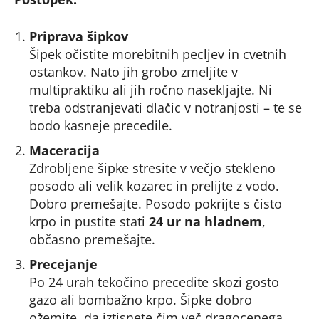
Priprava šipkov
Šipek očistite morebitnih pecljev in cvetnih
ostankov. Nato jih grobo zmeljite v
multipraktiku ali jih ročno nasekljajte. Ni
treba odstranjevati dlačic v notranjosti – te se
bodo kasneje precedile.
Maceracija
Zdrobljene šipke stresite v večjo stekleno
posodo ali velik kozarec in prelijte z vodo.
Dobro premešajte. Posodo pokrijte s čisto
krpo in pustite stati
24 ur na hladnem
,
občasno premešajte.
Precejanje
Po 24 urah tekočino precedite skozi gosto
gazo ali bombažno krpo. Šipke dobro
ožemite, da iztisnete čim več dragocenega