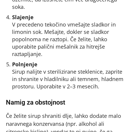
soka.
Slajenje
V precedeno tekočino vmešajte sladkor in
limonin sok. Mešajte, dokler se sladkor
popolnoma ne raztopi. Če želite, lahko
uporabite palični mešalnik za hitrejše
raztapljanje.
Polnjenje
Sirup nalijte v sterilizirane steklenice, zaprite
in shranite v hladilniku ali temnem, hladnem
prostoru. Uporabite v 2–3 mesecih.
Namig za obstojnost
Če želite sirup shraniti dlje, lahko dodate malo
naravnega konzervansa (npr. alkohol ali
citronsko kislino), vendar to ni nujno, če ga