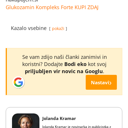
Glukozamin Kompleks Forte
KUPI ZDAJ
Kazalo vsebine
pokaži
Se vam zdijo naši članki zanimivi in
koristni? Dodajte
Bodi eko
kot svoj
priljubljen vir novic na Googlu
.
›
Nastavi
Jolanda Kramar
Jolanda Kramar je novinarka in publicistka z