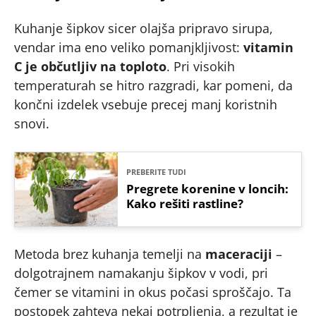
Kuhanje šipkov sicer olajša pripravo sirupa,
vendar ima eno veliko pomanjkljivost:
vitamin
C je občutljiv na toploto
. Pri visokih
temperaturah se hitro razgradi, kar pomeni, da
končni izdelek vsebuje precej manj koristnih
snovi.
PREBERITE TUDI
Pregrete korenine v loncih:
Kako rešiti rastline?
Metoda brez kuhanja temelji na
maceraciji
–
dolgotrajnem namakanju šipkov v vodi, pri
čemer se vitamini in okus počasi sproščajo. Ta
postopek zahteva nekaj potrpljenja, a rezultat je