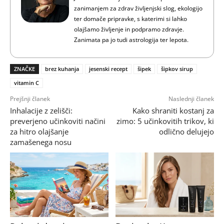
zanimanjem za zdrav življenjski slog, ekologijo
ter domače pripravke, s katerimi si lahko
olajšamo življenje in podpramo zdravje.
Zanimata pa jo tudi astrologija ter lepota.
ZNAČKE
brez kuhanja
jesenski recept
šipek
šipkov sirup
vitamin C
Prejšnji članek
Naslednji članek
Inhalacije z zelišči:
Kako shraniti kostanj za
preverjeno učinkoviti načini
zimo: 5 učinkovitih trikov, ki
za hitro olajšanje
odlično delujejo
zamašenega nosu