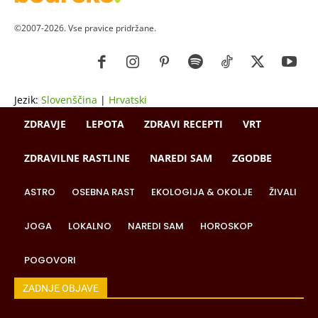
©2007-2026. Vse pravice pridržane.
Jezik:
Slovenščina
|
Hrvatski
ZDRAVJE
LEPOTA
ZDRAVI RECEPTI
VRT
ZDRAVILNE RASTLINE
NAREDI SAM
ZGODBE
ASTRO
OSEBNA RAST
EKOLOGIJA & OKOLJE
ŽIVALI
JOGA
LOKALNO
NAREDI SAM
HOROSKOP
POGOVORI
ZADNJE OBJAVE