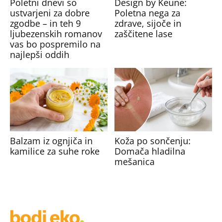
Poletni dnevi so
Design by Keune:
ustvarjeni za dobre
Poletna nega za
zgodbe – in teh 9
zdrave, sijoče in
ljubezenskih romanov
zaščitene lase
vas bo pospremilo na
najlepši oddih
Balzam iz ognjiča in
Koža po sončenju:
kamilice za suhe roke
Domača hladilna
mešanica