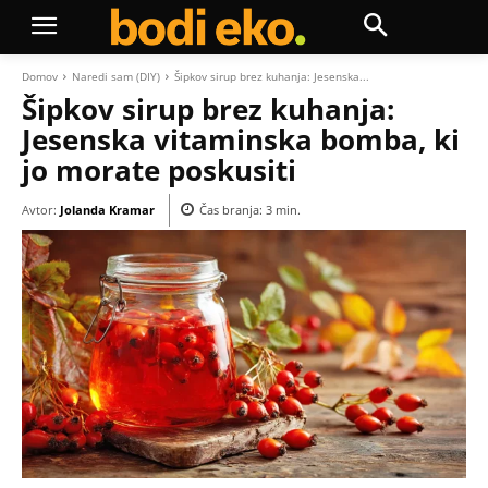
Domov
Naredi sam (DIY)
Šipkov sirup brez kuhanja: Jesenska...
Šipkov sirup brez kuhanja:
Jesenska vitaminska bomba, ki
jo morate poskusiti
Avtor:
Jolanda Kramar
Čas branja:
3
min.