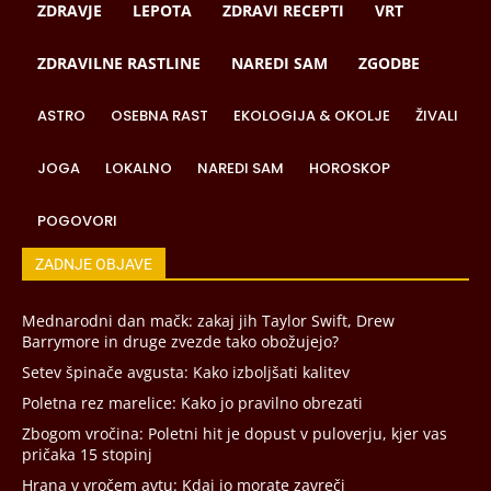
ZDRAVJE
LEPOTA
ZDRAVI RECEPTI
VRT
ZDRAVILNE RASTLINE
NAREDI SAM
ZGODBE
ASTRO
OSEBNA RAST
EKOLOGIJA & OKOLJE
ŽIVALI
JOGA
LOKALNO
NAREDI SAM
HOROSKOP
POGOVORI
ZADNJE OBJAVE
Mednarodni dan mačk: zakaj jih Taylor Swift, Drew
Barrymore in druge zvezde tako obožujejo?
Setev špinače avgusta: Kako izboljšati kalitev
Poletna rez marelice: Kako jo pravilno obrezati
Zbogom vročina: Poletni hit je dopust v puloverju, kjer vas
pričaka 15 stopinj
Hrana v vročem avtu: Kdaj jo morate zavreči