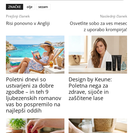
ZNAČKE
olje
sezam
Prejšnji članek
Naslednji članek
Risi ponovno v Angliji
Osvetlite sobo za ves mesec
z uporabo krompirja!
Poletni dnevi so
Design by Keune:
ustvarjeni za dobre
Poletna nega za
zgodbe – in teh 9
zdrave, sijoče in
ljubezenskih romanov
zaščitene lase
vas bo pospremilo na
najlepši oddih