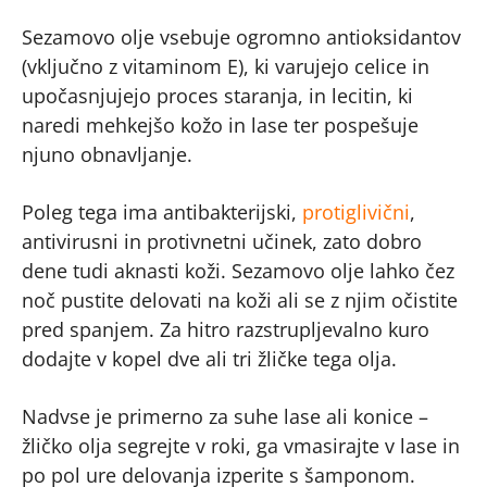
Sezamovo olje vsebuje ogromno antioksidantov
(vključno z vitaminom E), ki varujejo celice in
upočasnjujejo proces staranja, in lecitin, ki
naredi mehkejšo kožo in lase ter pospešuje
njuno obnavljanje.
Poleg tega ima antibakterijski,
protiglivični
,
antivirusni in protivnetni učinek, zato dobro
dene tudi aknasti koži. Sezamovo olje lahko čez
noč pustite delovati na koži ali se z njim očistite
pred spanjem. Za hitro razstrupljevalno kuro
dodajte v kopel dve ali tri žličke tega olja.
Nadvse je primerno za suhe lase ali konice –
žličko olja segrejte v roki, ga vmasirajte v lase in
po pol ure delovanja izperite s šamponom.