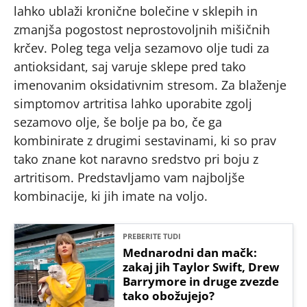
lahko ublaži kronične bolečine v sklepih in
zmanjša pogostost neprostovoljnih mišičnih
krčev. Poleg tega velja sezamovo olje tudi za
antioksidant, saj varuje sklepe pred tako
imenovanim oksidativnim stresom. Za blaženje
simptomov artritisa lahko uporabite zgolj
sezamovo olje, še bolje pa bo, če ga
kombinirate z drugimi sestavinami, ki so prav
tako znane kot naravno sredstvo pri boju z
artritisom. Predstavljamo vam najboljše
kombinacije, ki jih imate na voljo.
PREBERITE TUDI
Mednarodni dan mačk:
zakaj jih Taylor Swift, Drew
Barrymore in druge zvezde
tako obožujejo?