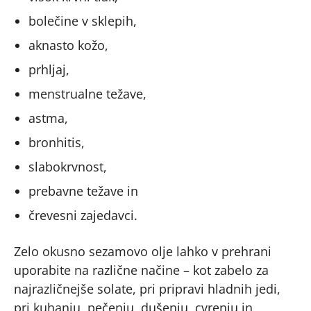
bolečine v sklepih,
aknasto kožo,
prhljaj,
menstrualne težave,
astma,
bronhitis,
slabokrvnost,
prebavne težave in
črevesni zajedavci.
Zelo okusno sezamovo olje lahko v prehrani
uporabite na različne načine – kot zabelo za
najrazličnejše solate, pri pripravi hladnih jedi,
pri kuhanju, pečenju, dušenju, cvrenju in