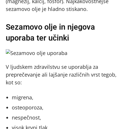
(magnezij, kalcij, fosfor). Najkakovostnejše
sezamovo olje je hladno stiskano.
Sezamovo olje in njegova
uporaba ter učinki
V ljudskem zdravilstvu se uporablja za
preprečevanje ali lajšanje različnih vrst tegob,
kot so:
migrena,
osteoporoza,
nespečnost,
visok krvni tlak,