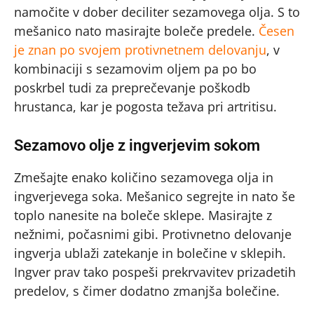
namočite v dober deciliter sezamovega olja. S to
mešanico nato masirajte boleče predele.
Česen
je znan po svojem protivnetnem delovanju
, v
kombinaciji s sezamovim oljem pa po bo
poskrbel tudi za preprečevanje poškodb
hrustanca, kar je pogosta težava pri artritisu.
Sezamovo olje z ingverjevim sokom
Zmešajte enako količino sezamovega olja in
ingverjevega soka. Mešanico segrejte in nato še
toplo nanesite na boleče sklepe. Masirajte z
nežnimi, počasnimi gibi. Protivnetno delovanje
ingverja ublaži zatekanje in bolečine v sklepih.
Ingver prav tako pospeši prekrvavitev prizadetih
predelov, s čimer dodatno zmanjša bolečine.