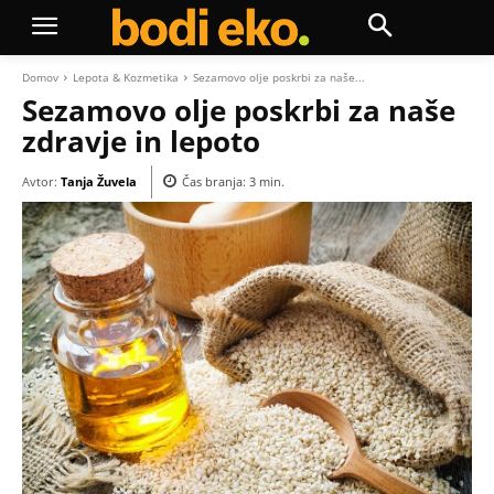
Domov
Lepota & Kozmetika
Sezamovo olje poskrbi za naše...
Sezamovo olje poskrbi za naše
zdravje in lepoto
Avtor:
Tanja Žuvela
Čas branja:
3
min.