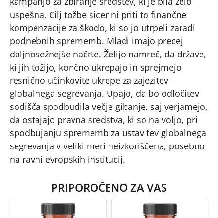
kampanjo za zbiranje sredstev, ki je bila zelo
uspešna. Cilj tožbe sicer ni priti to finančne
kompenzacije za škodo, ki so jo utrpeli zaradi
podnebnih sprememb. Mladi imajo precej
daljnosežnejše načrte. Želijo namreč, da države,
ki jih tožijo, končno ukrepajo in sprejmejo
resnično učinkovite ukrepe za zajezitev
globalnega segrevanja. Upajo, da bo odločitev
sodišča spodbudila večje gibanje, saj verjamejo,
da ostajajo pravna sredstva, ki so na voljo, pri
spodbujanju sprememb za ustavitev globalnega
segrevanja v veliki meri neizkoriščena, posebno
na ravni evropskih institucij.
PRIPOROČENO ZA VAS