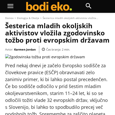
Domov
Ekologija & Okolje
Šesterica mladih okoljskih aktivistov vložila...
Šesterica mladih okoljskih
aktivistov vložila zgodovinsko
tožbo proti evropskim državam
Avtor:
Karmen Jordan
Čas branja:
2
min.
Pred nekaj dnevi je začelo Evropsko sodišče za
človekove pravice (ESČP) obravnavati zelo
zanimiv primer, ki bi lahko postal precedenčen.
Če bo sodišče odločilo v prid šestim mladim
okoljevarstvenikom, starim 11–24 let, ki so se
odločili tožiti vlade 32 evropskih držav, vključno
s Slovenijo, bi lahko to spodbudilo precej več
podobnih tožb. Spremembe za zaščito planeta,