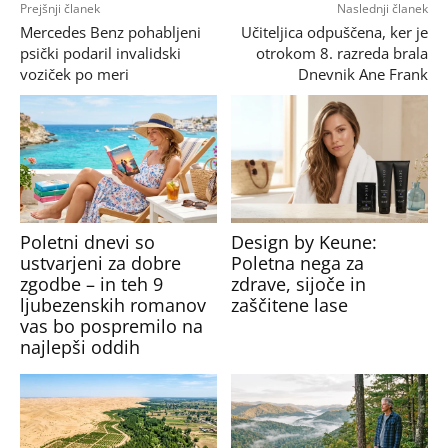
Prejšnji članek
Naslednji članek
Mercedes Benz pohabljeni
Učiteljica odpuščena, ker je
psički podaril invalidski
otrokom 8. razreda brala
voziček po meri
Dnevnik Ane Frank
Poletni dnevi so
Design by Keune:
ustvarjeni za dobre
Poletna nega za
zgodbe – in teh 9
zdrave, sijoče in
ljubezenskih romanov
zaščitene lase
vas bo pospremilo na
najlepši oddih