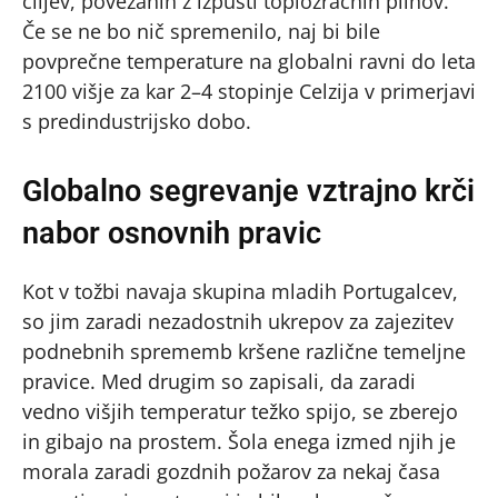
ciljev, povezanih z izpusti toplozračnih plinov.
Če se ne bo nič spremenilo, naj bi bile
povprečne temperature na globalni ravni do leta
2100 višje za kar 2–4 stopinje Celzija v primerjavi
s predindustrijsko dobo.
Globalno segrevanje vztrajno krči
nabor osnovnih pravic
Kot v tožbi navaja skupina mladih Portugalcev,
so jim zaradi nezadostnih ukrepov za zajezitev
podnebnih sprememb kršene različne temeljne
pravice. Med drugim so zapisali, da zaradi
vedno višjih temperatur težko spijo, se zberejo
in gibajo na prostem. Šola enega izmed njih je
morala zaradi gozdnih požarov za nekaj časa