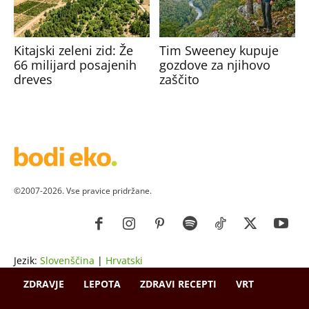
Kitajski zeleni zid: Že
Tim Sweeney kupuje
66 milijard posajenih
gozdove za njihovo
dreves
zaščito
©2007-2026. Vse pravice pridržane.
Jezik:
Slovenščina
|
Hrvatski
ZDRAVJE
LEPOTA
ZDRAVI RECEPTI
VRT