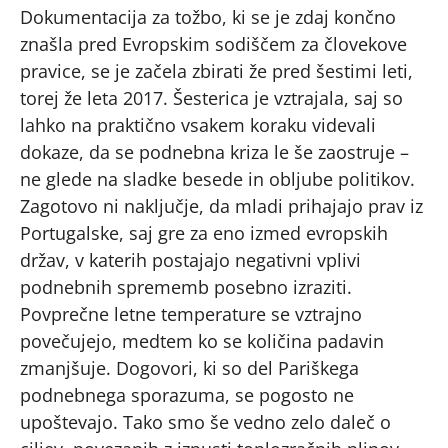
Dokumentacija za tožbo, ki se je zdaj končno
znašla pred Evropskim sodiščem za človekove
pravice, se je začela zbirati že pred šestimi leti,
torej že leta 2017. Šesterica je vztrajala, saj so
lahko na praktično vsakem koraku videvali
dokaze, da se podnebna kriza le še zaostruje –
ne glede na sladke besede in obljube politikov.
Zagotovo ni naključje, da mladi prihajajo prav iz
Portugalske, saj gre za eno izmed evropskih
držav, v katerih postajajo negativni vplivi
podnebnih sprememb posebno izraziti.
Povprečne letne temperature se vztrajno
povečujejo, medtem ko se količina padavin
zmanjšuje. Dogovori, ki so del Pariškega
podnebnega sporazuma, se pogosto ne
upoštevajo. Tako smo še vedno zelo daleč o