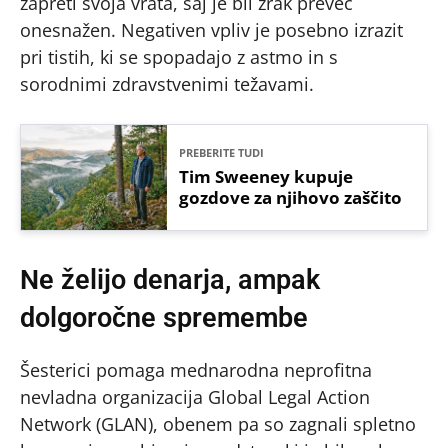
zapreti svoja vrata, saj je bil zrak preveč
onesnažen. Negativen vpliv je posebno izrazit
pri tistih, ki se spopadajo z astmo in s
sorodnimi zdravstvenimi težavami.
PREBERITE TUDI
Tim Sweeney kupuje
gozdove za njihovo zaščito
Ne želijo denarja, ampak
dolgoročne spremembe
Šesterici pomaga mednarodna neprofitna
nevladna organizacija Global Legal Action
Network (GLAN), obenem pa so zagnali spletno