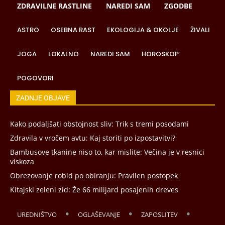
ZDRAVILNE RASTLINE
NAREDI SAM
ZGODBE
ASTRO
OSEBNA RAST
EKOLOGIJA & OKOLJE
ŽIVALI
JOGA
LOKALNO
NAREDI SAM
HOROSKOP
POGOVORI
ZADNJE OBJAVE
Kako podaljšati obstojnost sliv: Trik s tremi posodami
Zdravila v vročem avtu: Kaj storiti po izpostavitvi?
Bambusove tkanine niso to, kar mislite: Večina je v resnici
viskoza
Obrezovanje robid po obiranju: Pravilen postopek
Kitajski zeleni zid: Že 66 milijard posajenih dreves
UREDNIŠTVO
OGLAŠEVANJE
ZAPOSLITEV