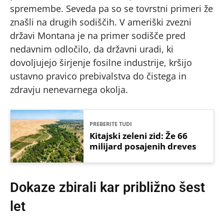
spremembe. Seveda pa so se tovrstni primeri že
znašli na drugih sodiščih. V ameriški zvezni
državi Montana je na primer sodišče pred
nedavnim odločilo, da državni uradi, ki
dovoljujejo širjenje fosilne industrije, kršijo
ustavno pravico prebivalstva do čistega in
zdravju nenevarnega okolja.
PREBERITE TUDI
Kitajski zeleni zid: Že 66
milijard posajenih dreves
Dokaze zbirali kar približno šest
let