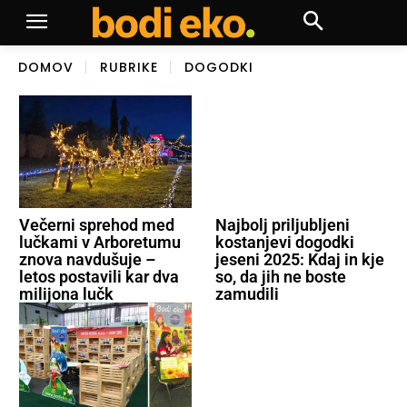
DOMOV
RUBRIKE
DOGODKI
Večerni sprehod med
Najbolj priljubljeni
lučkami v Arboretumu
kostanjevi dogodki
znova navdušuje –
jeseni 2025: Kdaj in kje
letos postavili kar dva
so, da jih ne boste
milijona lučk
zamudili