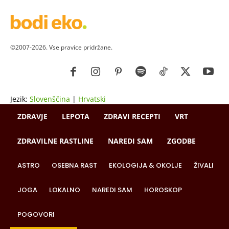
©2007-2026. Vse pravice pridržane.
Jezik:
Slovenščina
|
Hrvatski
ZDRAVJE
LEPOTA
ZDRAVI RECEPTI
VRT
ZDRAVILNE RASTLINE
NAREDI SAM
ZGODBE
ASTRO
OSEBNA RAST
EKOLOGIJA & OKOLJE
ŽIVALI
JOGA
LOKALNO
NAREDI SAM
HOROSKOP
POGOVORI