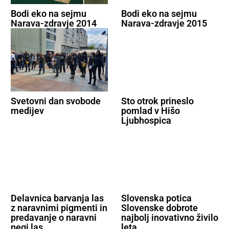
Bodi eko na sejmu
Bodi eko na sejmu
Narava-zdravje 2014
Narava-zdravje 2015
Svetovni dan svobode
Sto otrok prineslo
medijev
pomlad v Hišo
Ljubhospica
Delavnica barvanja las
Slovenska potica
z naravnimi pigmenti in
Slovenske dobrote
predavanje o naravni
najbolj inovativno živilo
negi las
leta