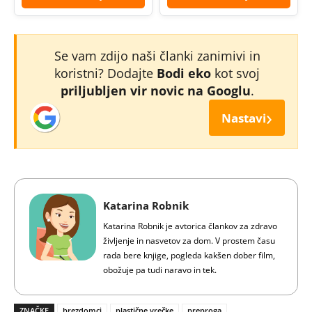
Se vam zdijo naši članki zanimivi in
koristni? Dodajte
Bodi eko
kot svoj
priljubljen vir novic na Googlu
.
›
Nastavi
Katarina Robnik
Katarina Robnik je avtorica člankov za zdravo
življenje in nasvetov za dom. V prostem času
rada bere knjige, pogleda kakšen dober film,
obožuje pa tudi naravo in tek.
ZNAČKE
brezdomci
plastične vrečke
preproga