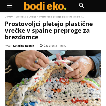
Domov
Ekologija & Okolje
Prostovoljci pletejo plastične vrečke v...
Prostovoljci pletejo plastične
vrečke v spalne preproge za
brezdomce
Avtor:
Katarina Robnik
Čas branja:
1
min.