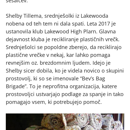
sesalcev.
Shelby Tillema, srednješolki iz Lakewooda
nobena od teh tem ni dala spati. Leta 2017 je
ustanovila klub Lakewood High Plarn. Glavna
dejavnost kluba je recikliranje plastičnih vrečk.
Srednješolci se popoldne zberejo, da reciklirajo
plastične vrečke v nekaj, kar lahko pomaga
revnejšim oz. brezdomnim ljudem. Idejo je
Shelby sicer dobila, ko je videla novico o skupini
prostovolj, ki so se imenovale “Bev’s Bag
Brigade”. To je neprofitna organizacija, katere
prostovoljci ustvarjajo podlage za spanje in tako
pomagajo vsem, ki potrebujejo pomoč.