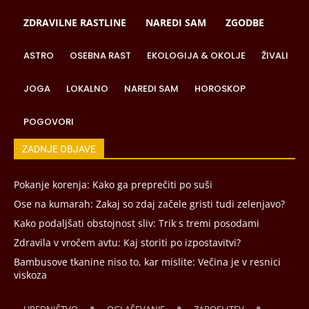
ZDRAVILNE RASTLINE
NAREDI SAM
ZGODBE
ASTRO
OSEBNA RAST
EKOLOGIJA & OKOLJE
ŽIVALI
JOGA
LOKALNO
NAREDI SAM
HOROSKOP
POGOVORI
ZADNJE OBJAVE
Pokanje korenja: Kako ga preprečiti po suši
Ose na kumarah: Zakaj so zdaj začele gristi tudi zelenjavo?
Kako podaljšati obstojnost sliv: Trik s tremi posodami
Zdravila v vročem avtu: Kaj storiti po izpostavitvi?
Bambusove tkanine niso to, kar mislite: Večina je v resnici
viskoza