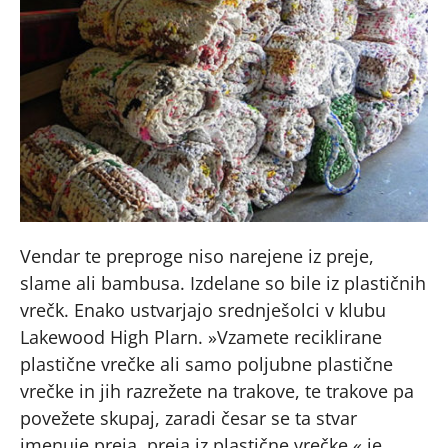
Vendar te preproge niso narejene iz preje,
slame ali bambusa. Izdelane so bile iz plastičnih
vrečk. Enako ustvarjajo srednješolci v klubu
Lakewood High Plarn. »Vzamete reciklirane
plastične vrečke ali samo poljubne plastične
vrečke in jih razrežete na trakove, te trakove pa
povežete skupaj, zaradi česar se ta stvar
imenuje preja, preja iz plastične vrečke,« je