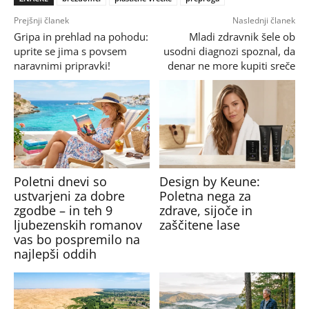
Prejšnji članek
Naslednji članek
Gripa in prehlad na pohodu:
Mladi zdravnik šele ob
uprite se jima s povsem
usodni diagnozi spoznal, da
naravnimi pripravki!
denar ne more kupiti sreče
Poletni dnevi so
Design by Keune:
ustvarjeni za dobre
Poletna nega za
zgodbe – in teh 9
zdrave, sijoče in
ljubezenskih romanov
zaščitene lase
vas bo pospremilo na
najlepši oddih