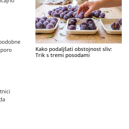
bičajno
a podobne
Kako podaljšati obstojnost sliv:
dporo
Trik s tremi posodami
tnici
 da