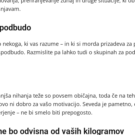
znovanja, prehranjevanje zunaj in druge situacije, ki o
šnjavam.
spodbudo
o nekoga, ki vas razume – in ki si morda prizadeva z
 spodbudo. Razmislite pa lahko tudi o skupinah za po
jša nihanja teže so povsem običajna, toda če na teh
tovo ni dobro za vašo motivacijo. Seveda je pametno,
rjenje – ne bi smelo biti prepogosto.
ne bo odvisna od vaših kilogramov