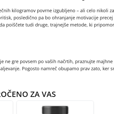
čnih kilogramov povrne izgubljeno – ali celo nikoli z
pritisk, posledično pa bo ohranjanje motivacije precej 
 poiščete tudi druge, trajnejše metode, ki pripomor
nje ne gre povsem po vaših načrtih, praznujte majhne
nadaljevanje. Pogosto namreč obupamo prav zato, ker 
ROČENO ZA VAS