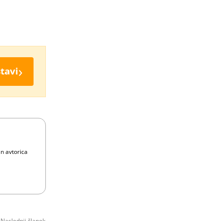
›
tavi
in avtorica
Naslednji članek