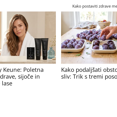
Kako postaviti zdrave m
y Keune: Poletna
Kako podaljšati obst
drave, sijoče in
sliv: Trik s tremi po
 lase