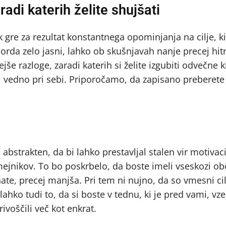
aradi katerih želite shujšati
gre za rezultat konstantnega opominjanja na cilje, ki
orda zelo jasni, lahko ob skušnjavah nanje precej hit
e razloge, zaradi katerih si želite izgubiti odvečne 
ogi vedno pri sebi. Priporočamo, da zapisano preberete
abstrakten, da bi lahko prestavljal stalen vir motivaci
ejnikov. To bo poskrbelo, da boste imeli vseskozi ob
e, precej manjša. Pri tem ni nujno, da so vmesni cil
hko tudi to, da si boste v tednu, ki je pred vami, vzeli
ivoščili več kot enkrat.