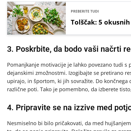
PREBERITE TUDI
Tolščak: 5 okusnih
3. Poskrbite, da bodo vaši načrti r
Pomanjkanje motivacije je lahko povezano tudi s pr
dejanskimi zmožnostmi. Izogibajte se pretirano res
upirajo, in športom, ki jih sovražite. Do končnega
različne poti. Tako je pomembno, da izberete tisto
4. Pripravite se na izzive med potj
Nesmiselno bi bilo pričakovati, da med hujšanjem n