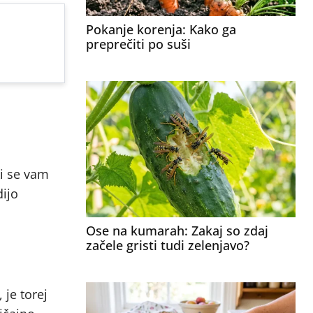
Pokanje korenja: Kako ga
preprečiti po suši
ki se vam
dijo
Ose na kumarah: Zakaj so zdaj
začele gristi tudi zelenjavo?
 je torej