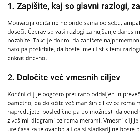
1. Zapišite, kaj so glavni razlogi, z
Motivacija običajno ne pride sama od sebe, ampak 
doseči. Čeprav so vaši razlogi za hujšanje danes m
pozabite. Tako je dobro, da zapišete najpomembnejš
nato pa poskrbite, da boste imeli list s temi razl
enkrat dnevno.
2. Določite več vmesnih ciljev
Končni cilj je pogosto pretirano oddaljen in preveč 
pametno, da določite več manjših ciljev oziroma m
napredujete, posledično pa bo možnost, da odnehat
z vašimi kilogrami oziroma merami. Vmesni cilj je la
ure časa za telovadbo ali da si sladkarij ne boste pr