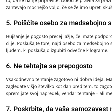
to, da se nanje pripravite. Določite pravila za pra
zahtevajo močnejšo voljo, če se želimo upreti sku
5. Poiščite osebo za medsebojno 
Hujšanje je pogosto precej lažje, če imate podpor
cilje. Poskušajte torej najti osebo za medsebojno
ljudem, ki poskušajo izgubiti odvečne kilograme.
6. Ne tehtajte se prepogosto
Vsakodnevno tehtanje zagotovo ni dobra ideja. Man
zagledate višjo številko kot dan pred tem, to zago
spremljate svoj napredek, vendar tehtanje – ali me
7. Poskrbite, da vaša samozavest 