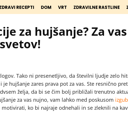
ZDRAVI RECEPTI
DOM
VRT
ZDRAVILNE RASTLINE
je za hujšanje? Za vas
svetov!
ov. Tako ni presenetljivo, da številni ljudje zelo hit
i je hujšanje zares prava pot za vas. Ste resnično pret
dvsem želja, da bi se čim bolj približali trenutno akt
 hujšanje za vas nujno, vam lahko med poskusom
izgub
motivirati, ko bi najraje odnehali in se zleknili na kav