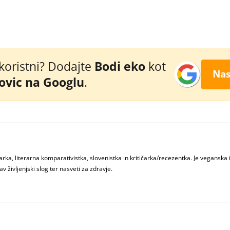
 koristni? Dodajte
Bodi eko
kot
Nas
novic na Googlu
.
ka, literarna komparativistka, slovenistka in kritičarka/recezentka. Je veganska 
v življenjski slog ter nasveti za zdravje.