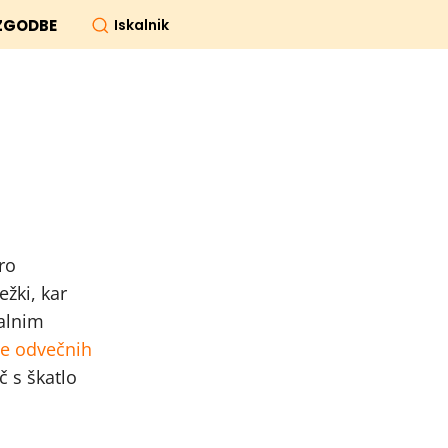
Iskalnik
ZGODBE
ro
ežki, kar
ualnim
e odvečnih
č s škatlo