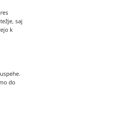
ares
težje, saj
ejo k
 uspehe.
smo do