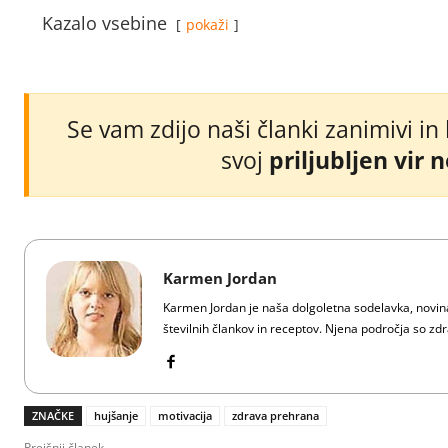
Kazalo vsebine
pokaži
Se vam zdijo naši članki zanimivi in
svoj
priljubljen vir 
Karmen Jordan
Karmen Jordan je naša dolgoletna sodelavka, novinar
številnih člankov in receptov. Njena področja so zdra
ZNAČKE
hujšanje
motivacija
zdrava prehrana
Prejšnji članek