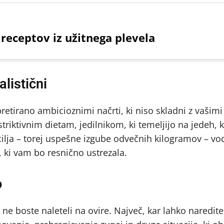
 receptov iz užitnega plevela
ealistični
etirano ambicioznimi načrti, ki niso skladni z vašimi
triktivnim dietam, jedilnikom, ki temeljijo na jedeh, 
 cilja – torej uspešne izgube odvečnih kilogramov – vo
, ki vam bo resnično ustrezala.
o
e boste naleteli na ovire. Največ, kar lahko naredite,