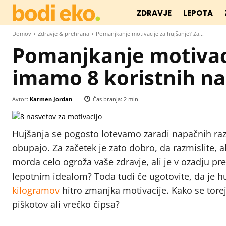
ZDRAVJE
LEPOTA
Domov
Zdravje & prehrana
Pomanjkanje motivacije za hujšanje? Za...
Pomanjkanje motivaci
imamo 8 koristnih na
Avtor:
Karmen Jordan
Čas branja:
2
min.
Hujšanja se pogosto lotevamo zaradi napačnih razlog
obupajo. Za začetek je zato dobro, da razmislite, al
morda celo ogroža vaše zdravje, ali je v ozadju pre
lepotnim idealom? Toda tudi če ugotovite, da je
kilogramov
hitro zmanjka motivacije. Kako se torej 
piškotov ali vrečko čipsa?