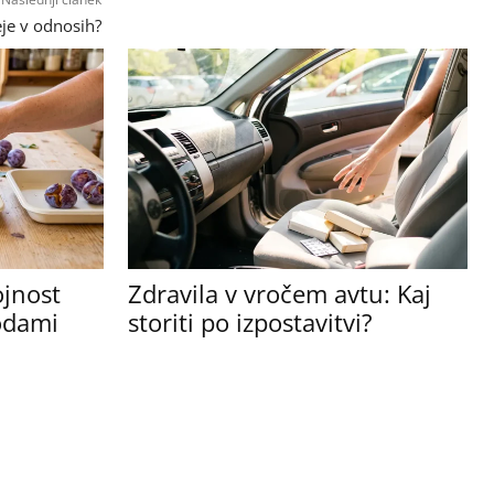
eje v odnosih?
ojnost
Zdravila v vročem avtu: Kaj
sodami
storiti po izpostavitvi?