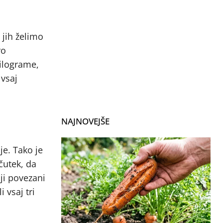
 jih želimo
ro
kilograme,
 vsaj
NAJNOVEJŠE
je. Tako je
čutek, da
ji povezani
 vsaj tri