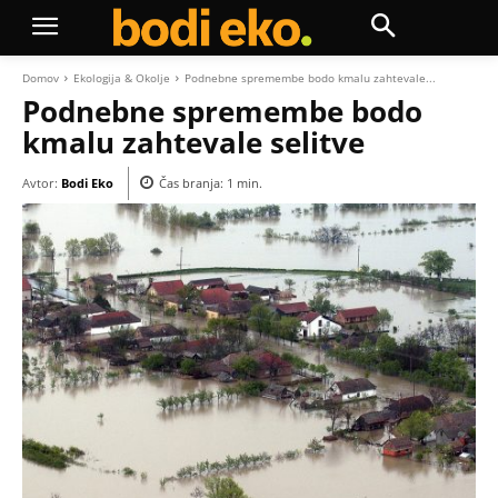
Domov
Ekologija & Okolje
Podnebne spremembe bodo kmalu zahtevale...
Podnebne spremembe bodo
kmalu zahtevale selitve
Avtor:
Bodi Eko
Čas branja:
1
min.