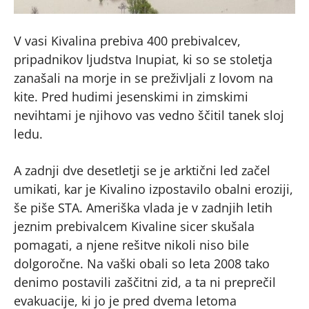
V vasi Kivalina prebiva 400 prebivalcev,
pripadnikov ljudstva Inupiat, ki so se stoletja
zanašali na morje in se preživljali z lovom na
kite. Pred hudimi jesenskimi in zimskimi
nevihtami je njihovo vas vedno ščitil tanek sloj
ledu.
A zadnji dve desetletji se je arktični led začel
umikati, kar je Kivalino izpostavilo obalni eroziji,
še piše STA. Ameriška vlada je v zadnjih letih
jeznim prebivalcem Kivaline sicer skušala
pomagati, a njene rešitve nikoli niso bile
dolgoročne. Na vaški obali so leta 2008 tako
denimo postavili zaščitni zid, a ta ni preprečil
evakuacije, ki jo je pred dvema letoma