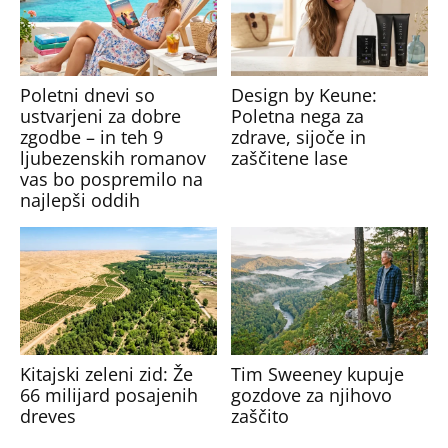
Poletni dnevi so
Design by Keune:
ustvarjeni za dobre
Poletna nega za
zgodbe – in teh 9
zdrave, sijoče in
ljubezenskih romanov
zaščitene lase
vas bo pospremilo na
najlepši oddih
Kitajski zeleni zid: Že
Tim Sweeney kupuje
66 milijard posajenih
gozdove za njihovo
dreves
zaščito