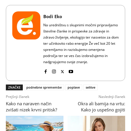
Bodi Eko
Na uredništvu s skupnimi močmi pripravljamo
številne članke in prispevke za zdravje in
zdravo življenje, ekologijo ter nasvetov za dom
ter učinkovito rabo energije Že več kot 20 let
spremljamo in raziskujemo omenjena
področja ter se ves čas izobražujemo in
nadgrajujemo svoje znanje.
ZNAČKE
podnebne spremembe
poplave
selitve
Prejšnji članek
Naslednji članek
Kako na naraven način
Okra ali bamija na vrtu:
zvišati nizek krvni pritisk?
Kako jo uspešno gojiti