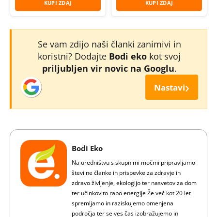
KUPI ZDAJ
KUPI ZDAJ
Se vam zdijo naši članki zanimivi in
koristni? Dodajte
Bodi eko
kot svoj
priljubljen vir novic na Googlu
.
›
Nastavi
Bodi Eko
Na uredništvu s skupnimi močmi pripravljamo
številne članke in prispevke za zdravje in
zdravo življenje, ekologijo ter nasvetov za dom
ter učinkovito rabo energije Že več kot 20 let
spremljamo in raziskujemo omenjena
področja ter se ves čas izobražujemo in