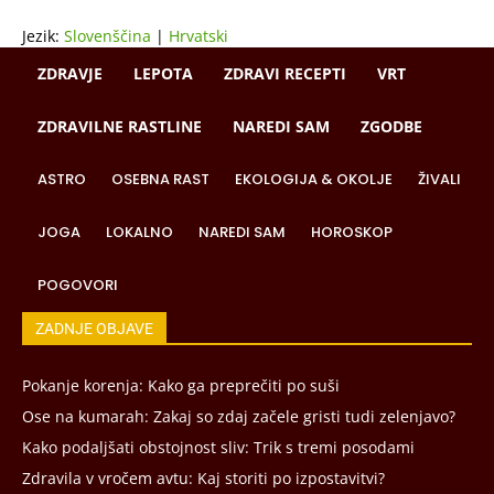
Jezik:
Slovenščina
|
Hrvatski
ZDRAVJE
LEPOTA
ZDRAVI RECEPTI
VRT
ZDRAVILNE RASTLINE
NAREDI SAM
ZGODBE
ASTRO
OSEBNA RAST
EKOLOGIJA & OKOLJE
ŽIVALI
JOGA
LOKALNO
NAREDI SAM
HOROSKOP
POGOVORI
ZADNJE OBJAVE
Pokanje korenja: Kako ga preprečiti po suši
Ose na kumarah: Zakaj so zdaj začele gristi tudi zelenjavo?
Kako podaljšati obstojnost sliv: Trik s tremi posodami
Zdravila v vročem avtu: Kaj storiti po izpostavitvi?