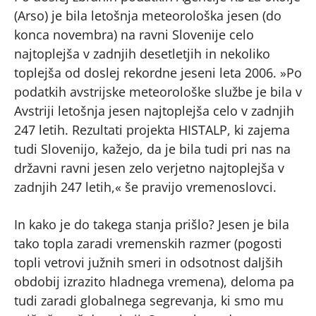
(Arso) je bila letošnja meteorološka jesen (do
konca novembra) na ravni Slovenije celo
najtoplejša v zadnjih desetletjih in nekoliko
toplejša od doslej rekordne jeseni leta 2006. »Po
podatkih avstrijske meteorološke službe je bila v
Avstriji letošnja jesen najtoplejša celo v zadnjih
247 letih. Rezultati projekta HISTALP, ki zajema
tudi Slovenijo, kažejo, da je bila tudi pri nas na
državni ravni jesen zelo verjetno najtoplejša v
zadnjih 247 letih,« še pravijo vremenoslovci.
In kako je do takega stanja prišlo? Jesen je bila
tako topla zaradi vremenskih razmer (pogosti
topli vetrovi južnih smeri in odsotnost daljših
obdobij izrazito hladnega vremena), deloma pa
tudi zaradi globalnega segrevanja, ki smo mu