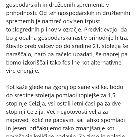
gospodarskih in družbenih sprememb v
prihodnosti. Od teh (gospodarskih in družbenih)
sprememb je namreč odvisen izpust
toplogrednih plinov v ozračje. Predvidevajo, da
bo globalna gospodarska rast v prihodnje hitra,
število prebivalcev bo do sredine 21. stoletja še
naraščalo, nato pa začelo upadati, še naprej pa
bomo izkoriščali tako fosilne kot alternativne
vire energije.
Kot kaže glede na zgoraj opisane vidike, bodo
do sredine stoletja pomladi toplejše za 1,5
stopinje Celzija, vsi ostali letni časi pa za dve
stopinji Celzija. Več negotovosti velja za
napovedi količine padavin, saj lahko spomladi
in jeseni pričakujemo tako zmanjšanje kot
povečanje količine padavin. Za zimo in poletje