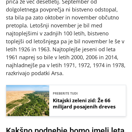
priča že več desetletij. September od
dolgoletnega povprečja ni bistveno odstopal,
sta bila pa zato oktober in november občutno
pretopla. Letošnji november je bil med
najtoplejšimi v zadnjih 100 letih, bistveno
toplejši od letošnjega pa je bil november le še v
letih 1926 in 1963. Najtoplejše jeseni od leta
1961 naprej so bile v letih 2000, 2006 in 2014,
najhladnejše pa v letih 1971, 1972, 1974 in 1978,
razkrivajo podatki Arsa.
PREBERITE TUDI
Kitajski zeleni zid: Že 66
milijard posajenih dreves
Kakšno podnebje bomo imeli leta