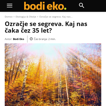
Domov
Ekologija & Okolje
Ozračje se segreva. Kaj nas...
Ozračje se segreva. Kaj nas
čaka čez 35 let?
Avtor:
Bodi Eko
Čas branja:
2
min.