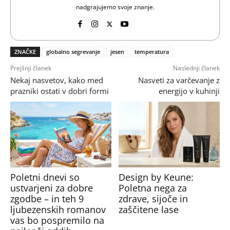
nadgrajujemo svoje znanje.
ZNAČKE
globalno segrevanje
jesen
temperatura
Prejšnji članek
Naslednji članek
Nekaj nasvetov, kako med
Nasveti za varčevanje z
prazniki ostati v dobri formi
energijo v kuhinji
Poletni dnevi so
Design by Keune:
ustvarjeni za dobre
Poletna nega za
zgodbe – in teh 9
zdrave, sijoče in
ljubezenskih romanov
zaščitene lase
vas bo pospremilo na