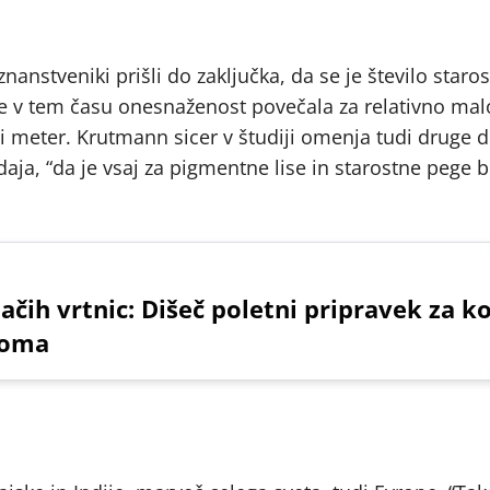
nanstveniki prišli do zaključka, da se je število staro
je v tem času onesnaženost povečala za relativno malo
 meter. Krutmann sicer v študiji omenja tudi druge d
ja, “da je vsaj za pigmentne lise in starostne pege b
čih vrtnic: Dišeč poletni pripravek za ko
doma