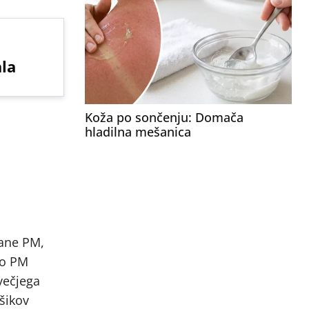
la
Koža po sončenju: Domača
hladilna mešanica
vane PM,
so PM
večjega
šikov