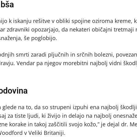
abša
o k iskanju rešitve v obliki spojine oziroma kreme, k
 zdravniki opozarjajo, da nekateri običajni tretmaji 
snaženja, še poglobijo.
njih smrti zaradi pljučnih in srčnih bolezni, povezan
avju. Vendar pa njegov morebitni najbolj vidni škodlj
godovina
ede na to, da so strupeni izpuhi ena najbolj škodljiv
j za tiste ljudi, ki živijo in delajo na najbolj onesnaž
 korake in takoj zaščitili svojo kožo,” je dejal dr. M
oodford v Veliki Britaniji.