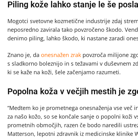
Piling kože lahko stanje le še posl
Mogotci svetovne kozmetične industrije zdaj stremij
neposredno zavirala tako povzročeno škodo. Vendar
denimo piling, lahko škodo, ki nastane zaradi one
Znano je, da
onesnažen zrak
povzroča milijone zgod
s sladkorno boleznijo in s težavami v duševnem zdr
ki se kaže na koži, šele začenjamo razumeti.
Popolna koža v večjih mestih je z
“Medtem ko je prometnega onesnaženja vse več in gl
za našo kožo, so se končale sanje o popolni koži vsa
prometnih območjih, razen če bodo naredili ustrezne
Matterson, lepotni zdravnik iz medicinske klinike W