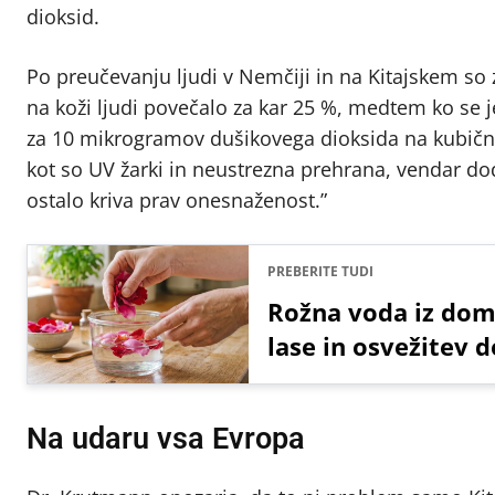
dioksid.
Po preučevanju ljudi v Nemčiji in na Kitajskem so z
na koži ljudi povečalo za kar 25 %, medtem ko se 
za 10 mikrogramov dušikovega dioksida na kubični
kot so UV žarki in neustrezna prehrana, vendar doda
ostalo kriva prav onesnaženost.”
PREBERITE TUDI
Rožna voda iz doma
lase in osvežitev 
Na udaru vsa Evropa