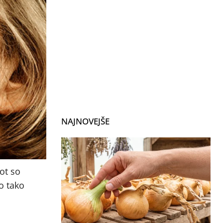
NAJNOVEJŠE
ot so
o tako