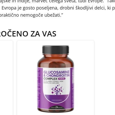
ske in Indije, marveč celega sveta, tudi Evrope. “Tak
vropa je gosto poseljena, drobni škodljivi delci, ki 
 praktično nemogoče ubežati.”
ROČENO ZA VAS