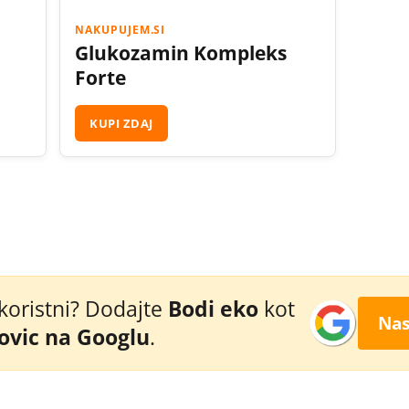
NAKUPUJEM.SI
Glukozamin Kompleks
Forte
KUPI ZDAJ
 koristni? Dodajte
Bodi eko
kot
Nas
novic na Googlu
.