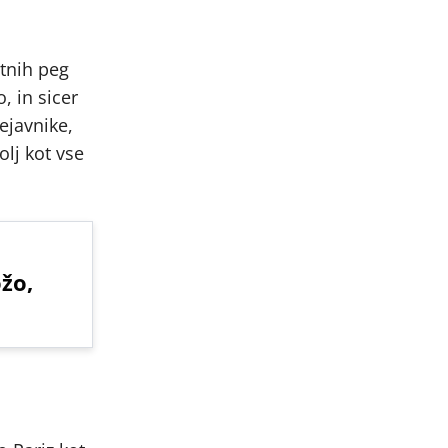
stnih peg
, in sicer
ejavnike,
olj kot vse
žo,