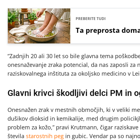
PREBERITE TUDI
Ta preprosta doma
“Zadnjih 20 ali 30 let so bile glavna tema poškodbe
onesnaževanje zraka potencial, da nas zaposli za na
raziskovalnega inštituta za okoljsko medicino v Le
Glavni krivci škodljivi delci PM in o
Onesnažen zrak v mestnih območjih, ki v veliki m
dušikov dioksid in kemikalije, med drugim policik
problem za kožo,” pravi Krutmann, čigar raziskave
števila
starostnih peg
in gubic. Vendar pa so najno