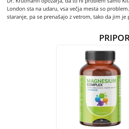
Dr. Krutmann opozarja, da to ni problem samo Kitaj
London sta na udaru, vsa večja mesta so problem. E
staranje, pa se prenašajo z vetrom, tako da jim je
PRIPO