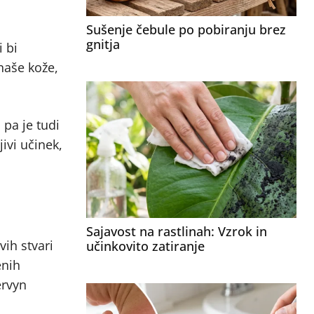
Sušenje čebule po pobiranju brez
gnitja
i bi
naše kože,
 pa je tudi
ivi učinek,
Sajavost na rastlinah: Vzrok in
ih stvari
učinkovito zatiranje
enih
ervyn