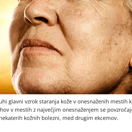
uhi glavni vzrok staranja kože v onesnaženih mestih k
uhov v mestih z največjim onesnaženjem se povzročaj
 nekaterih kožnih bolezni, med drugim ekcemov.