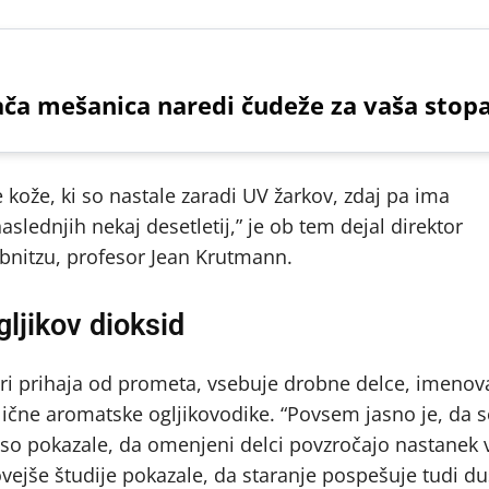
ča mešanica naredi čudeže za vaša stopa
 kože, ki so nastale zaradi UV žarkov, zdaj pa ima
slednjih nekaj desetletij,” je ob tem dejal direktor
ibnitzu, profesor Jean Krutmann.
gljikov dioksid
eri prihaja od prometa, vsebuje drobne delce, imeno
jlične aromatske ogljikovodike. “Povsem jasno je, da 
 so pokazale, da omenjeni delci povzročajo nastanek 
vejše študije pokazale, da staranje pospešuje tudi du