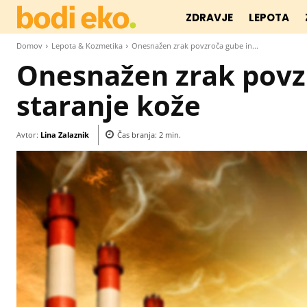
ZDRAVJE
LEPOTA
Domov
Lepota & Kozmetika
Onesnažen zrak povzroča gube in...
Onesnažen zrak povz
staranje kože
Avtor:
Lina Zalaznik
Čas branja:
2
min.