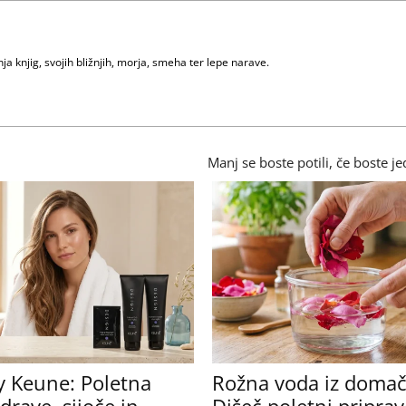
nja knjig, svojih bližnjih, morja, smeha ter lepe narave.
Manj se boste potili, če boste jed
y Keune: Poletna
Rožna voda iz domači