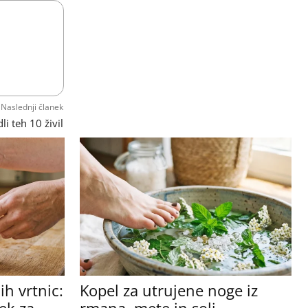
Naslednji članek
li teh 10 živil
h vrtnic:
Kopel za utrujene noge iz