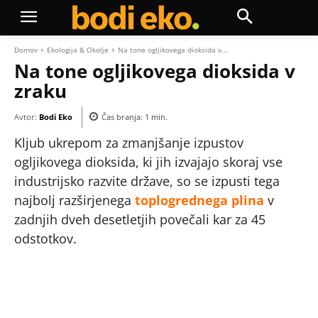
Domov
Ekologija & Okolje
Na tone ogljikovega dioksida v...
Na tone ogljikovega dioksida v
zraku
Avtor:
Bodi Eko
Čas branja:
1
min.
Kljub ukrepom za zmanjšanje izpustov
ogljikovega dioksida, ki jih izvajajo skoraj vse
industrijsko razvite države, so se izpusti tega
najbolj razširjenega
toplogrednega plina
v
zadnjih dveh desetletjih povečali kar za 45
odstotkov.