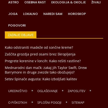
ASTRO
OSEBNA RAST
EKOLOGIJA & OKOLJE
ŽIVALI
JOGA
LOKALNO
NAREDI SAM
HOROSKOP
POGOVORI
ZADNJE OBJAVE
Kako odstraniti madeže od sončne kreme?
Zaščita grozdja pred osami brez škropljenja
Pregrete korenine v loncih: Kako rešiti rastline?
Mednarodni dan mačk: zakaj jih Taylor Swift, Drew
Barrymore in druge zvezde tako obožujejo?
Setev špinače avgusta: Kako izboljšati kalitev
UREDNIŠTVO
OGLAŠEVANJE
ZAPOSLITEV
O PIŠKOTKIH
SPLOŠNI POGOJI
SITEMAP