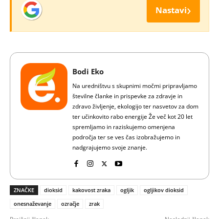
›
Nastavi
Bodi Eko
Na uredništvu s skupnimi močmi pripravljamo
številne članke in prispevke za zdravje in
zdravo življenje, ekologijo ter nasvetov za dom
ter učinkovito rabo energije Že več kot 20 let
spremljamo in raziskujemo omenjena
področja ter se ves čas izobražujemo in
nadgrajujemo svoje znanje.
ZNAČKE
dioksid
kakovost zraka
ogljik
ogljikov dioksid
onesnaževanje
ozračje
zrak