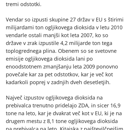
tremi odstotki.
Vendar so izpusti skupine 27 držav v EU s štirimi
milijardami ton ogljikovega dioksida v letu 2010
vendarle ostali manjši kot leta 2007, ko so
države v zrak izpustile 4,2 milijarde ton tega
toplogrednega plina. Obenem so se svetovne
emisije ogljikovega dioksida lani po
enoodstotnem zmanjšanju leta 2009 ponovno
povečale kar za pet odstotkov, kar je več kot
kadarkoli poprej v zadnjih dveh desetletjih.
Največ izpustov ogljikovega dioksida na
prebivalca trenutno pridelajo ZDA, in sicer 16,9
tone na leto, kar je dvakrat več kot v EU, ki je na
drugem mestu z 8,1 tone ogljikovega dioksida
na prebivalca na leto. Kitajska z najštevilčnejšim