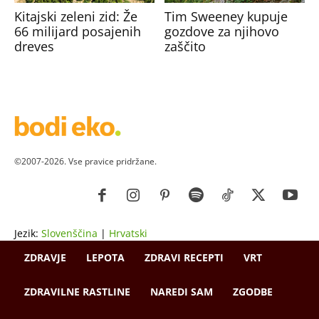
Kitajski zeleni zid: Že
Tim Sweeney kupuje
66 milijard posajenih
gozdove za njihovo
dreves
zaščito
©2007-2026. Vse pravice pridržane.
Jezik:
Slovenščina
|
Hrvatski
ZDRAVJE
LEPOTA
ZDRAVI RECEPTI
VRT
ZDRAVILNE RASTLINE
NAREDI SAM
ZGODBE