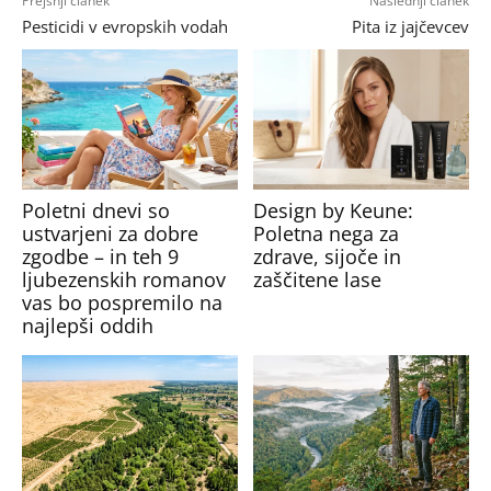
Prejšnji članek
Naslednji članek
Pesticidi v evropskih vodah
Pita iz jajčevcev
Poletni dnevi so
Design by Keune:
ustvarjeni za dobre
Poletna nega za
zgodbe – in teh 9
zdrave, sijoče in
ljubezenskih romanov
zaščitene lase
vas bo pospremilo na
najlepši oddih