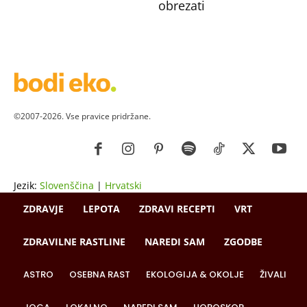
obrezati
©2007-2026. Vse pravice pridržane.
Jezik:
Slovenščina
|
Hrvatski
ZDRAVJE
LEPOTA
ZDRAVI RECEPTI
VRT
ZDRAVILNE RASTLINE
NAREDI SAM
ZGODBE
ASTRO
OSEBNA RAST
EKOLOGIJA & OKOLJE
ŽIVALI