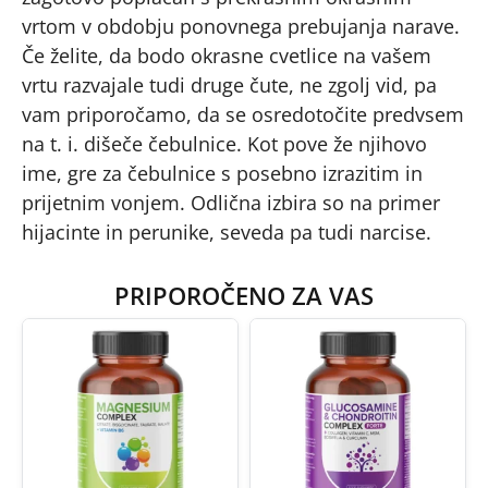
vrtom v obdobju ponovnega prebujanja narave.
Če želite, da bodo okrasne cvetlice na vašem
vrtu razvajale tudi druge čute, ne zgolj vid, pa
vam priporočamo, da se osredotočite predvsem
na t. i. dišeče čebulnice. Kot pove že njihovo
ime, gre za čebulnice s posebno izrazitim in
prijetnim vonjem. Odlična izbira so na primer
hijacinte in perunike, seveda pa tudi narcise.
PRIPOROČENO ZA VAS