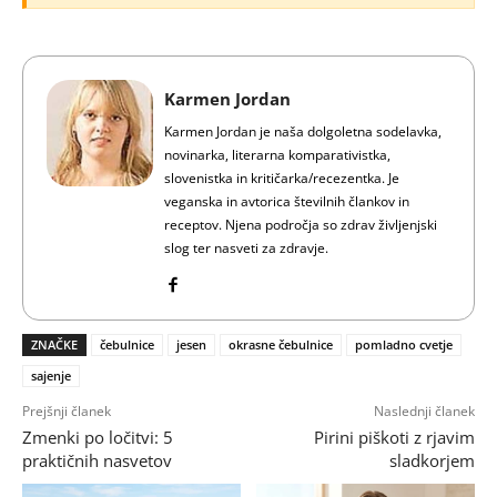
Karmen Jordan
Karmen Jordan je naša dolgoletna sodelavka,
novinarka, literarna komparativistka,
slovenistka in kritičarka/recezentka. Je
veganska in avtorica številnih člankov in
receptov. Njena področja so zdrav življenjski
slog ter nasveti za zdravje.
ZNAČKE
čebulnice
jesen
okrasne čebulnice
pomladno cvetje
sajenje
Prejšnji članek
Naslednji članek
Zmenki po ločitvi: 5
Pirini piškoti z rjavim
praktičnih nasvetov
sladkorjem