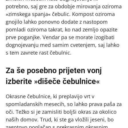
potrebno, saj gre za obdobje mirovanja oziroma
»zimskega spanja« čebulic. Kompost oziroma
gnojilo lahko ponovno dodate z nastopom
pomladi oziroma takrat, ko nad zemljo opazite
prve poganjke. Vendar pa se morate izogibati
dognojevanju med samim cvetenjem, saj lahko
s tem zavrete rast čebulnic.
Za še posebno prijeten vonj
izberite »dišeče čebulnice«
Okrasne čebulnice, ki preplavijo vrt v
spomladanskih mesecih, so lahko prava paša za
oči. Težko si je zamisliti boljši okras za okolico
naših domov. Trud, ki ste ga vložili jeseni, bo
zagotovo poplačan s prekrasnim okrasnim