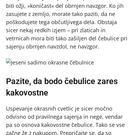
biti ožji, »koničast« del obrnjen navzgor. Ko jih
zasujete z zemljo, morate tako paziti, da ne
poškodujete tega občutljivega dela. Obstaja
sicer nekaj redkih izjem – pri zlaticah in
vetrnicah mora biti tako zašiljen del čebulice pri
sajenju obrnjen navzdol, ne navzgor.
Pazite, da bodo čebulice zares
kakovostne
Uspevanje okrasnih cvetlic je sicer močno
odvisno od pravilnega sajenja in nege, vendar
pa so osnova kakovostne čebulice. Tako se vse
začne že z nakupom. Prepričajte se, da so