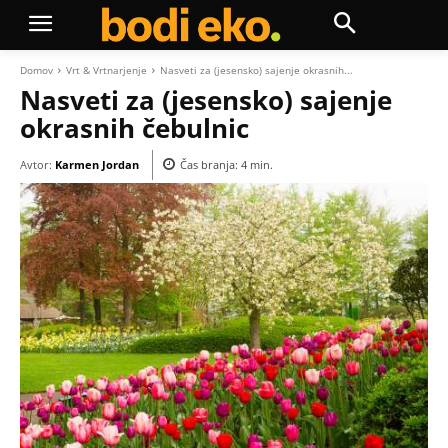
Domov
Vrt & Vrtnarjenje
Nasveti za (jesensko) sajenje okrasnih...
Nasveti za (jesensko) sajenje
okrasnih čebulnic
Avtor:
Karmen Jordan
Čas branja:
4
min.