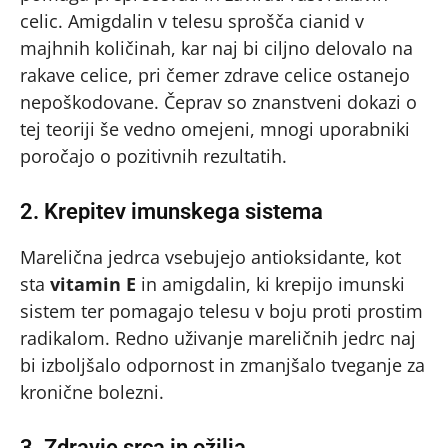
celic. Amigdalin v telesu sprošča cianid v
majhnih količinah, kar naj bi ciljno delovalo na
rakave celice, pri čemer zdrave celice ostanejo
nepoškodovane. Čeprav so znanstveni dokazi o
tej teoriji še vedno omejeni, mnogi uporabniki
poročajo o pozitivnih rezultatih.
2. Krepitev imunskega sistema
Marelična jedrca vsebujejo antioksidante, kot
sta
vitamin E
in amigdalin, ki krepijo imunski
sistem ter pomagajo telesu v boju proti prostim
radikalom. Redno uživanje mareličnih jedrc naj
bi izboljšalo odpornost in zmanjšalo tveganje za
kronične bolezni.
3. Zdravje srca in ožilja