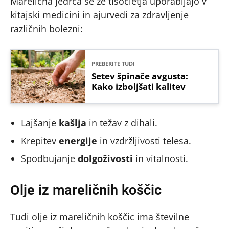
Marelična jedrca se že tisočletja uporabljajo v
kitajski medicini in ajurvedi za zdravljenje
različnih bolezni:
PREBERITE TUDI
Setev špinače avgusta:
Kako izboljšati kalitev
Lajšanje
kašlja
in težav z dihali.
Krepitev
energije
in vzdržljivosti telesa.
Spodbujanje
dolgoživosti
in vitalnosti.
Olje iz mareličnih koščic
Tudi olje iz mareličnih koščic ima številne