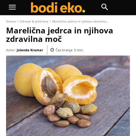
Domov
Zdravje & prehrana
Marelična jedrca in njihova zdravilna...
Marelična jedrca in njihova
zdravilna moč
Avtor:
Jolanda Kramar
Čas branja:
5
min.