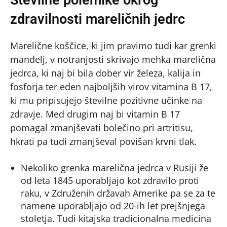
zdravilnosti mareličnih jedrc
Marelične koščice, ki jim pravimo tudi kar grenki
mandelj, v notranjosti skrivajo mehka marelična
jedrca, ki naj bi bila dober vir železa, kalija in
fosforja ter eden najboljših virov vitamina B 17,
ki mu pripisujejo številne pozitivne učinke na
zdravje. Med drugim naj bi vitamin B 17
pomagal zmanjševati bolečino pri artritisu,
hkrati pa tudi zmanjševal povišan krvni tlak.
Nekoliko grenka marelična jedrca v Rusiji že
od leta 1845 uporabljajo kot zdravilo proti
raku, v Združenih državah Amerike pa se za te
namene uporabljajo od 20-ih let prejšnjega
stoletja. Tudi kitajska tradicionalna medicina