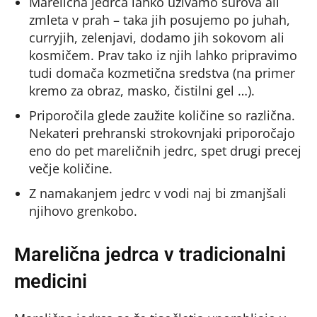
Marelična jedrca lahko uživamo surova ali
zmleta v prah – taka jih posujemo po juhah,
curryjih, zelenjavi, dodamo jih sokovom ali
kosmičem. Prav tako iz njih lahko pripravimo
tudi domača kozmetična sredstva (na primer
kremo za obraz, masko, čistilni gel …).
Priporočila glede zaužite količine so različna.
Nekateri prehranski strokovnjaki priporočajo
eno do pet mareličnih jedrc, spet drugi precej
večje količine.
Z namakanjem jedrc v vodi naj bi zmanjšali
njihovo grenkobo.
Marelična jedrca v tradicionalni
medicini