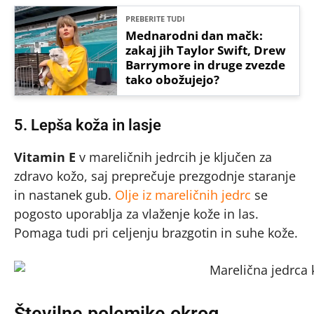
PREBERITE TUDI
Mednarodni dan mačk:
zakaj jih Taylor Swift, Drew
Barrymore in druge zvezde
tako obožujejo?
5. Lepša koža in lasje
Vitamin E
v mareličnih jedrcih je ključen za
zdravo kožo, saj preprečuje prezgodnje staranje
in nastanek gub.
Olje iz mareličnih jedrc
se
pogosto uporablja za vlaženje kože in las.
Pomaga tudi pri celjenju brazgotin in suhe kože.
Številne polemike okrog