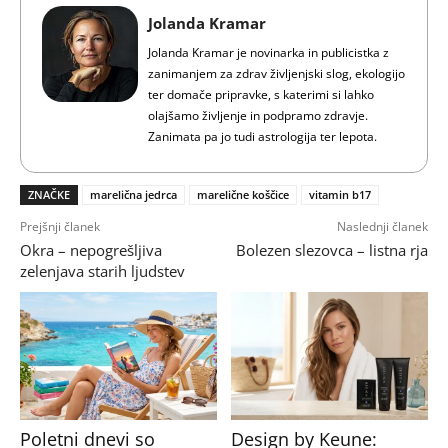
Jolanda Kramar
Jolanda Kramar je novinarka in publicistka z
zanimanjem za zdrav življenjski slog, ekologijo
ter domače pripravke, s katerimi si lahko
olajšamo življenje in podpramo zdravje.
Zanimata pa jo tudi astrologija ter lepota.
ZNAČKE
marelična jedrca
marelične koščice
vitamin b17
Prejšnji članek
Naslednji članek
Okra – nepogrešljiva
Bolezen slezovca – listna rja
zelenjava starih ljudstev
Poletni dnevi so
Design by Keune: