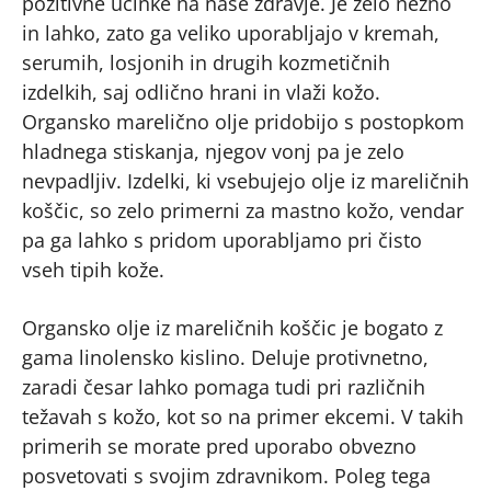
pozitivne učinke na naše zdravje. Je zelo nežno
in lahko, zato ga veliko uporabljajo v kremah,
serumih, losjonih in drugih kozmetičnih
izdelkih, saj odlično hrani in vlaži kožo.
Organsko marelično olje pridobijo s postopkom
hladnega stiskanja, njegov vonj pa je zelo
nevpadljiv. Izdelki, ki vsebujejo olje iz mareličnih
koščic, so zelo primerni za mastno kožo, vendar
pa ga lahko s pridom uporabljamo pri čisto
vseh tipih kože.
Organsko olje iz mareličnih koščic je bogato z
gama linolensko kislino. Deluje protivnetno,
zaradi česar lahko pomaga tudi pri različnih
težavah s kožo, kot so na primer ekcemi. V takih
primerih se morate pred uporabo obvezno
posvetovati s svojim zdravnikom. Poleg tega