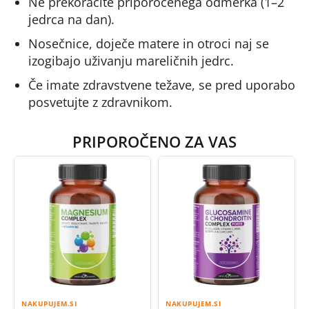
Ne prekoračite priporočenega odmerka (1–2
jedrca na dan).
Nosečnice, doječe matere in otroci naj se
izogibajo uživanju mareličnih jedrc.
Če imate zdravstvene težave, se pred uporabo
posvetujte z zdravnikom.
PRIPOROČENO ZA VAS
NAKUPUJEM.SI
NAKUPUJEM.SI