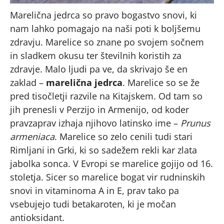
Marelična jedrca so pravo bogastvo snovi, ki
nam lahko pomagajo na naši poti k boljšemu
zdravju. Marelice so znane po svojem sočnem
in sladkem okusu ter številnih koristih za
zdravje. Malo ljudi pa ve, da skrivajo še en
zaklad –
marelična jedrca
. Marelice so se že
pred tisočletji razvile na Kitajskem. Od tam so
jih prenesli v Perzijo in Armenijo, od koder
pravzaprav izhaja njihovo latinsko ime –
Prunus
armeniaca
. Marelice so zelo cenili tudi stari
Rimljani in Grki, ki so sadežem rekli kar zlata
jabolka sonca. V Evropi se marelice gojijo od 16.
stoletja. Sicer so marelice bogat vir rudninskih
snovi in vitaminoma A in E, prav tako pa
vsebujejo tudi betakaroten, ki je močan
antioksidant.