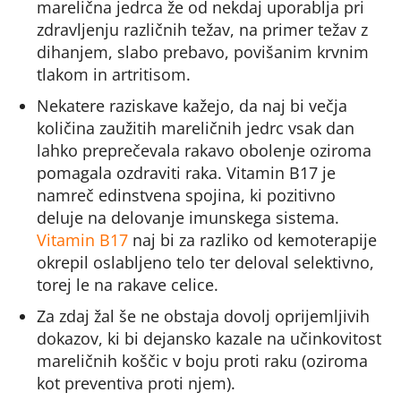
marelična jedrca že od nekdaj uporablja pri
zdravljenju različnih težav, na primer težav z
dihanjem, slabo prebavo, povišanim krvnim
tlakom in artritisom.
Nekatere raziskave kažejo, da naj bi večja
količina zaužitih mareličnih jedrc vsak dan
lahko preprečevala rakavo obolenje oziroma
pomagala ozdraviti raka. Vitamin B17 je
namreč edinstvena spojina, ki pozitivno
deluje na delovanje imunskega sistema.
Vitamin B17
naj bi za razliko od kemoterapije
okrepil oslabljeno telo ter deloval selektivno,
torej le na rakave celice.
Za zdaj žal še ne obstaja dovolj oprijemljivih
dokazov, ki bi dejansko kazale na učinkovitost
mareličnih koščic v boju proti raku (oziroma
kot preventiva proti njem).