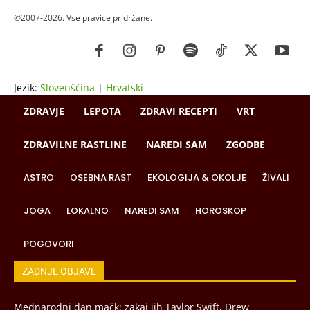
©2007-2026. Vse pravice pridržane.
Jezik:
Slovenščina
|
Hrvatski
ZDRAVJE
LEPOTA
ZDRAVI RECEPTI
VRT
ZDRAVILNE RASTLINE
NAREDI SAM
ZGODBE
ASTRO
OSEBNA RAST
EKOLOGIJA & OKOLJE
ŽIVALI
JOGA
LOKALNO
NAREDI SAM
HOROSKOP
POGOVORI
ZADNJE OBJAVE
Mednarodni dan mačk: zakaj jih Taylor Swift, Drew