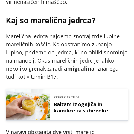
vir nenasičenih maščob.
Kaj so marelična jedrca?
Marelična jedrca najdemo znotraj trde lupine
mareličnih koščic. Ko odstranimo zunanjo
lupino, pridemo do jedrca, ki po obliki spominja
na mandelj. Okus mareličnih jedrc je lahko
nekoliko grenak zaradi
amigdalina
, znanega
tudi kot vitamin B17.
PREBERITE TUDI
Balzam iz ognjiča in
kamilice za suhe roke
V naravi obstajata dve vrsti marelic: