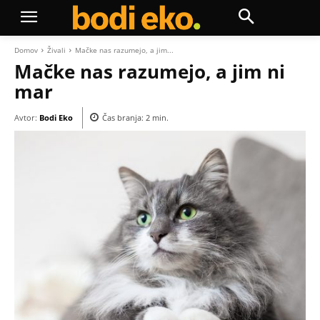
Domov
Živali
Mačke nas razumejo, a jim...
Mačke nas razumejo, a jim ni
mar
Avtor:
Bodi Eko
Čas branja:
2
min.