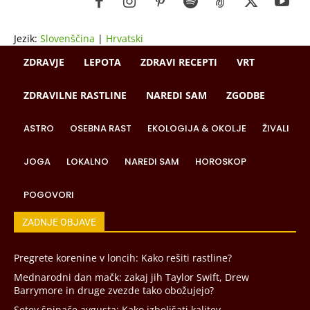
Jezik:
Slovenščina
|
Hrvatski
ZDRAVJE
LEPOTA
ZDRAVI RECEPTI
VRT
ZDRAVILNE RASTLINE
NAREDI SAM
ZGODBE
ASTRO
OSEBNA RAST
EKOLOGIJA & OKOLJE
ŽIVALI
JOGA
LOKALNO
NAREDI SAM
HOROSKOP
POGOVORI
ZADNJE OBJAVE
Pregrete korenine v loncih: Kako rešiti rastline?
Mednarodni dan mačk: zakaj jih Taylor Swift, Drew
Barrymore in druge zvezde tako obožujejo?
Setev špinače avgusta: Kako izboljšati kalitev