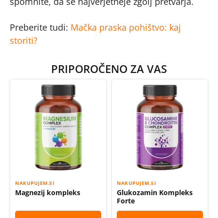
spomnite, da se najverjetneje zgolj pretvarja.
Preberite tudi:
Mačka praska pohištvo: kaj
storiti?
PRIPOROČENO ZA VAS
NAKUPUJEM.SI
NAKUPUJEM.SI
Magnezij kompleks
Glukozamin Kompleks
Forte