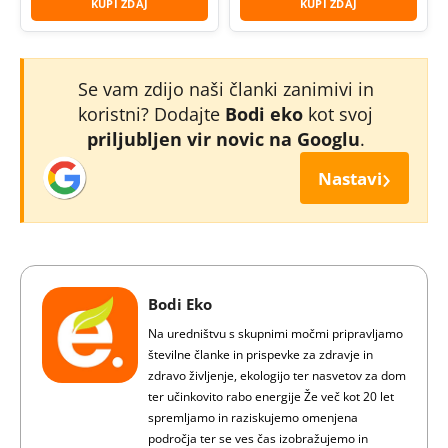
KUPI ZDAJ
KUPI ZDAJ
Se vam zdijo naši članki zanimivi in
koristni? Dodajte
Bodi eko
kot svoj
priljubljen vir novic na Googlu
.
›
Nastavi
Bodi Eko
Na uredništvu s skupnimi močmi pripravljamo
številne članke in prispevke za zdravje in
zdravo življenje, ekologijo ter nasvetov za dom
ter učinkovito rabo energije Že več kot 20 let
spremljamo in raziskujemo omenjena
področja ter se ves čas izobražujemo in