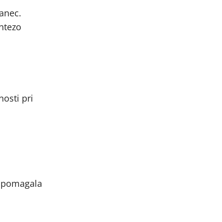
tanec.
intezo
osti pri
bo pomagala