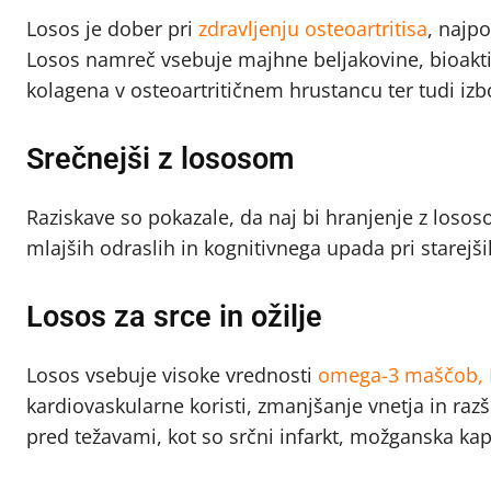
Losos je dober pri
zdravljenju osteoartritisa
, najp
Losos namreč vsebuje majhne beljakovine, bioaktivn
kolagena v osteoartritičnem hrustancu ter tudi izbo
Srečnejši z lososom
Raziskave so pokazale, da naj bi hranjenje z losos
mlajših odraslih in kognitivnega upada pri starejši
Losos za srce in ožilje
Losos vsebuje visoke vrednosti
omega-3 maščob, 
kardiovaskularne koristi, zmanjšanje vnetja in raz
pred težavami, kot so srčni infarkt, možganska kap, 