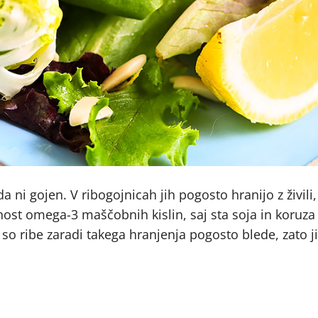
i gojen. V ribogojnicah jih pogosto hranijo z živili,
bnost omega-3 maščobnih kislin, saj sta soja in koru
so ribe zaradi takega hranjenja pogosto blede, zato j