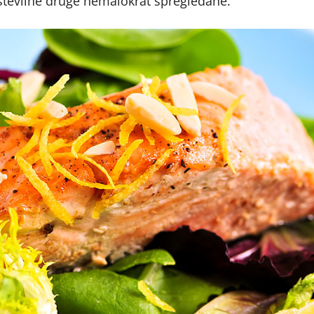
 številne druge nemalokrat spregledane.