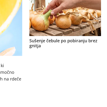
Sušenje čebule po pobiranju brez
gnitja
 ki
za močno
ih na rdeče