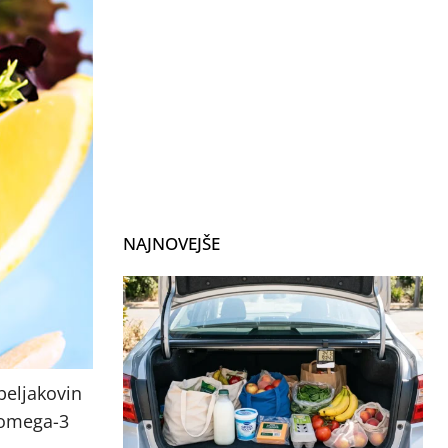
NAJNOVEJŠE
beljakovin
i omega-3