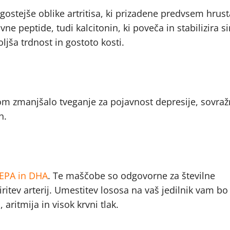
ogostejše oblike artritisa, ki prizadene predvsem hrus
e peptide, tudi kalcitonin, ki poveča in stabilizira s
ljša trdnost in gostoto kosti.
om zmanjšalo tveganje za pojavnost depresije, sovražn
h.
EPA in DHA
. Te maščobe so odgovorne za številne
širitev arterij. Umestitev lososa na vaš jedilnik vam 
aritmija in visok krvni tlak.