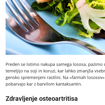
Preden se lotimo nakupa samega lososa, pazimo da n
temeljijo na soji in koruzi, kar lahko zmanjša vse
gensko spremenjeni rastlini. Na »farmah lososov« 
pobarvajo kar z barvilom kantaksantin.
Zdravljenje osteoartritisa