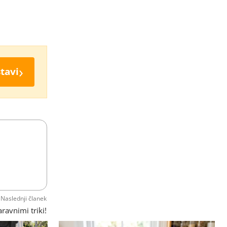
›
tavi
Naslednji članek
ravnimi triki!