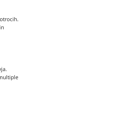
otrocih.
in
ja.
multiple