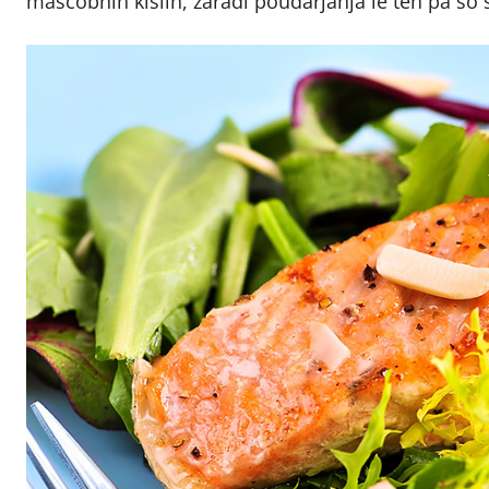
maščobnih kislin, zaradi poudarjanja le teh pa so