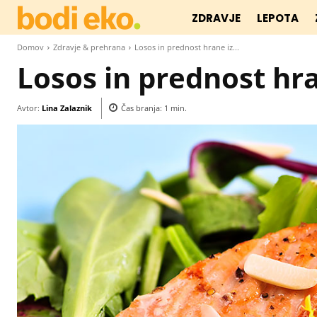
ZDRAVJE
LEPOTA
Domov
Zdravje & prehrana
Losos in prednost hrane iz...
Losos in prednost hr
Avtor:
Lina Zalaznik
Čas branja:
1
min.