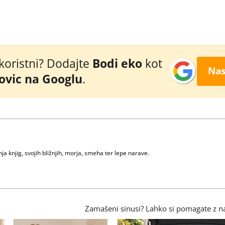
 koristni? Dodajte
Bodi eko
kot
Nas
novic na Googlu
.
nja knjig, svojih bližnjih, morja, smeha ter lepe narave.
Zamašeni sinusi? Lahko si pomagate z na