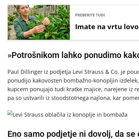
PREBERITE TUDI
Imate na vrtu lovo
»Potrošnikom lahko ponudimo kako
Paul Dillinger iz podjetja Levi Strauss & Co. je po
ponudijo kakovosten bombažno-konopljin izdelek, k
kupcem ponujajo tudi kratke majice, narejene iz r
pa so ustvarili iz stoodstotnega najlona, kar pomeni,
Eno samo podjetje ni dovolj, da se 