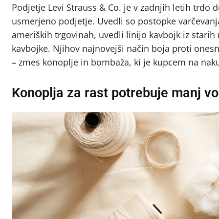
Podjetje Levi Strauss & Co. je v zadnjih letih trdo
usmerjeno podjetje. Uvedli so postopke varčevanja z
ameriških trgovinah, uvedli linijo kavbojk iz starih
kavbojke. Njihov najnovejši način boja proti ones
– zmes konoplje in bombaža, ki je kupcem na naku
Konoplja za rast potrebuje manj vod