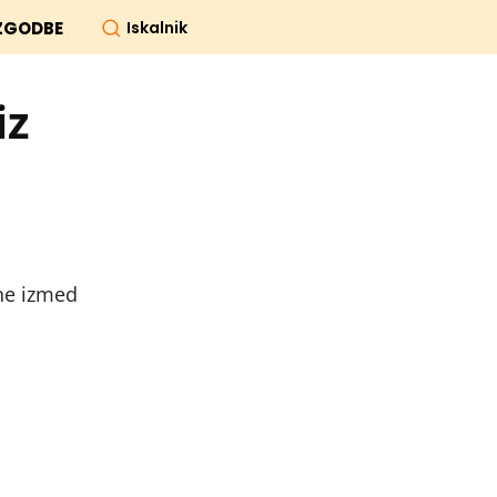
Iskalnik
ZGODBE
iz
ene izmed