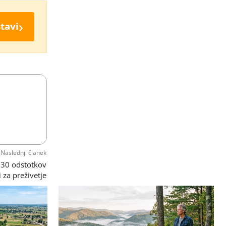
›
tavi
Naslednji članek
e 30 odstotkov
 za preživetje