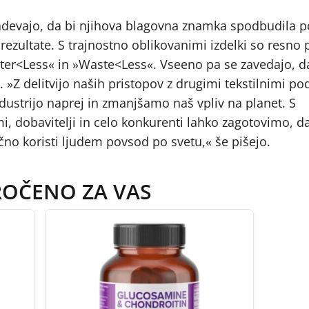
rizadevajo, da bi njihova blagovna znamka spodbudila p
ultate. S trajnostno oblikovanimi izdelki so resno pr
ater<Less« in »Waste<Less«. Vseeno pa se zavedajo, d
 »Z delitvijo naših pristopov z drugimi tekstilnimi pod
dustrijo naprej in zmanjšamo naš vpliv na planet. S
, dobavitelji in celo konkurenti lahko zagotovimo, da
čno koristi ljudem povsod po svetu,« še pišejo.
ROČENO ZA VAS