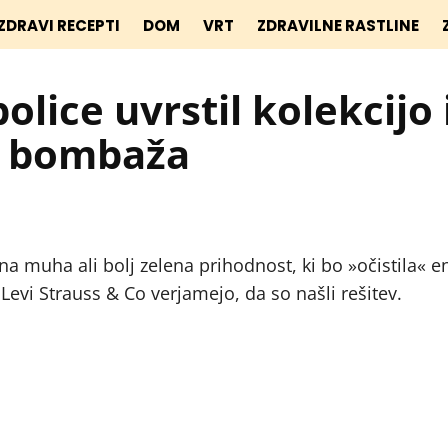
ZDRAVI RECEPTI
DOM
VRT
ZDRAVILNE RASTLINE
olice uvrstil kolekcijo 
n bombaža
dna muha ali bolj zelena prihodnost, ki bo »očistila« 
Levi Strauss & Co verjamejo, da so našli rešitev.