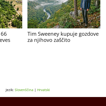
e 66
Tim Sweeney kupuje gozdove
reves
za njihovo zaščito
Jezik:
Slovenščina
|
Hrvatski