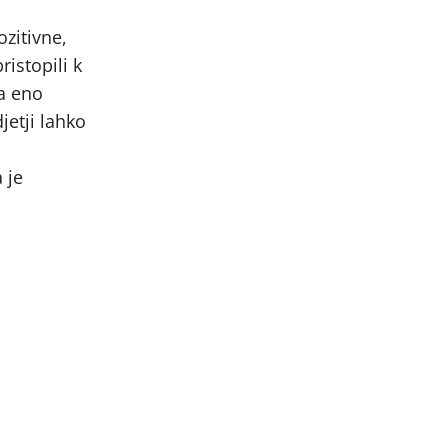
ozitivne,
istopili k
a eno
jetji lahko
 je