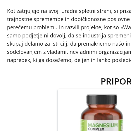
Kot zatrjujejo na svoji uradni spletni strani, si p
trajnostne spremembe in dobičkonosne poslovne rez
perečemu problemu in razvili projekte, kot so »W
samo podjetje ni dovolj, da se industrija spremeni.
skupaj delamo za isti cilj, da premaknemo našo in
sodelovanjem z vladami, nevladnimi organizacijami
napredek, ki ga dosežemo, deljen in lahko posledi
PRIPO