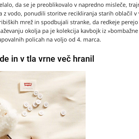
 delalo, da se je preoblikovalo v napredno misleče, tra
 vodo, ponudili storitve recikliranja starih oblačil v
 ribiških mrež in spodbujali stranke, da redkeje perejo
naževanju okolja pa je kolekcija kavbojk iz »bombažne
povalnih policah na voljo od 4. marca.
e in v tla vrne več hranil