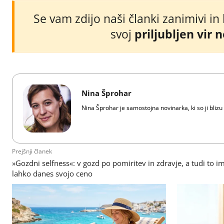
Se vam zdijo naši članki zanimivi in
svoj
priljubljen vir 
Nina Šprohar
Nina Šprohar je samostojna novinarka, ki so ji blizu 
Prejšnji članek
»Gozdni selfness«: v gozd po pomiritev in zdravje, a tudi to i
lahko danes svojo ceno