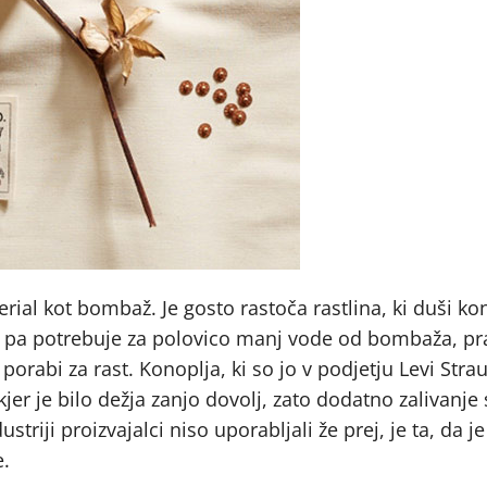
erial kot bombaž. Je gosto rastoča rastlina, ki duši k
st pa potrebuje za polovico manj vode od bombaža, pr
h porabi za rast. Konoplja, ki so jo v podjetju Levi Stra
kjer je bilo dežja zanjo dovolj, zato dodatno zalivanje
striji proizvajalci niso uporabljali že prej, je ta, da j
e.