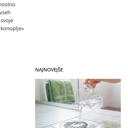
jnostno
 vseh
 svoje
 konoplje«
NAJNOVEJŠE