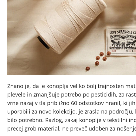
Znano je, da je konoplja veliko bolj trajnosten mat
plevele in zmanjšuje potrebo po pesticidih, za ra
vrne nazaj v tla približno 60 odstotkov hranil, ki ji
uporabili za novo kolekcijo, je zrasla na področju, 
bilo potrebno. Razlog, zakaj konoplje v tekstilni indu
precej grob material, ne preveč udoben za nošenj