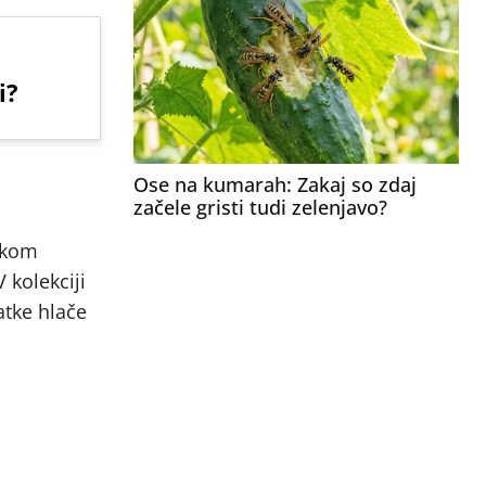
i?
Ose na kumarah: Zakaj so zdaj
začele gristi tudi zelenjavo?
nikom
 kolekciji
atke hlače