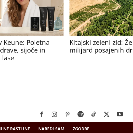
y Keune: Poletna
Kitajski zeleni zid: Ž
drave, sijoče in
milijard posajenih d
 lase
ILNE RASTLINE
NAREDI SAM
ZGODBE