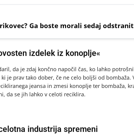
rikovec? Ga boste morali sedaj odstranit
vosten izdelek iz konoplje«
udaril, da je zdaj končno napočil čas, ko lahko potroš
i je prav tako dober, če ne celo boljši od bombaža. V
ecikliranega jeansa in zmesi konoplje ter bombaža, kr
 da se jih lahko v celoti reciklira.
celotna industrija spremeni