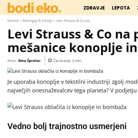
ZDRAVJE
LEPOTA
Domov
Ekologija & Okolje
Levi Strauss & Co na...
Levi Strauss & Co na p
mešanice konoplje i
Avtor:
Nina Šprohar
Čas branja:
2
min.
Je uporaba konoplje v tekstilni industriji zgolj mo
največjih onesnaževalcev tega planeta? V podjetju 
Vedno bolj trajnostno usmerjeni