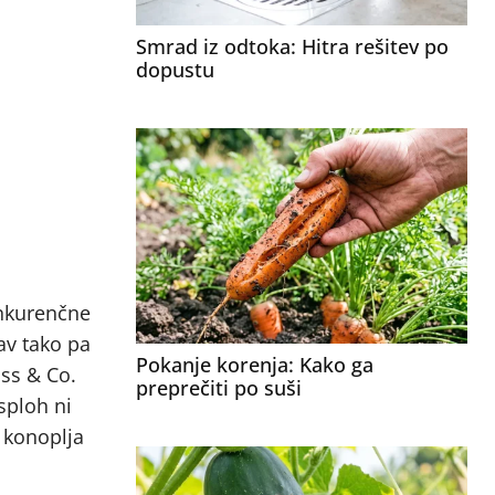
Smrad iz odtoka: Hitra rešitev po
dopustu
onkurenčne
av tako pa
Pokanje korenja: Kako ga
uss & Co.
preprečiti po suši
 sploh ni
e konoplja