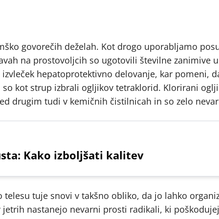
emško govorečih deželah. Kot drogo uporabljamo pos
skavah na prostovoljcih so ugotovili številne zanimive 
 izvleček hepatoprotektivno delovanje, kar pomeni, da
so kot strup izbrali ogljikov tetraklorid. Klorirani oglj
ed drugim tudi v kemičnih čistilnicah in so zelo nevarn
sta: Kako izboljšati kalitev
jo telesu tuje snovi v takšno obliko, da jo lahko organ
v jetrih nastanejo nevarni prosti radikali, ki poškoduje