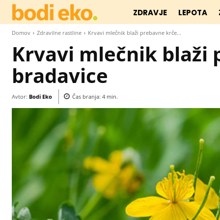
ZDRAVJE
LEPOTA
Domov
Zdravilne rastline
Krvavi mlečnik blaži prebavne krče...
Krvavi mlečnik blaži 
bradavice
Avtor:
Bodi Eko
Čas branja:
4
min.