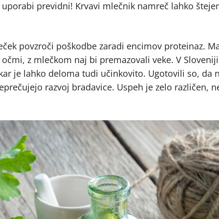
i uporabi previdni! Krvavi mlečnik namreč lahko šteje
mleček povzroči poškodbe zaradi encimov proteinaz. M
čmi, z mlečkom naj bi premazovali veke. V Sloveniji 
kar je lahko deloma tudi učinkovito. Ugotovili so, da 
 preprečujejo razvoj bradavice. Uspeh je zelo različen, 