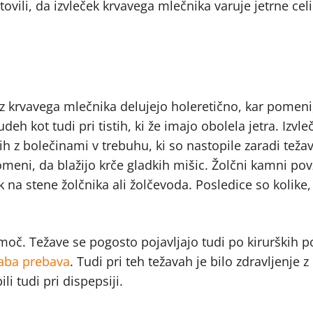
otovili, da izvleček krvavega mlečnika varuje jetrne cel
 iz krvavega mlečnika delujejo holeretično, kar pomeni
deh kot tudi pri tistih, ki že imajo obolela jetra. Izvle
h z bolečinami v trebuhu, ki so nastopile zaradi težav
omeni, da blažijo krče gladkih mišic. Žolčni kamni pov
sk na stene žolčnika ali žolčevoda. Posledice so kolike
oč. Težave se pogosto pojavljajo tudi po kirurških p
laba prebava
. Tudi pri teh težavah je bilo zdravljenje 
 tudi pri dispepsiji.