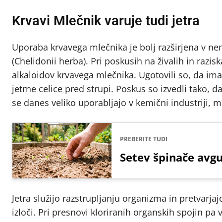
Krvavi Mlečnik varuje tudi jetra
Uporaba krvavega mlečnika je bolj razširjena v n
(Chelidonii herba). Pri poskusih na živalih in razi
alkaloidov krvavega mlečnika. Ugotovili so, da ima
jetrne celice pred strupi. Poskus so izvedli tako, da 
se danes veliko uporabljajo v kemični industriji, m
PREBERITE TUDI
Setev špinače avgu
Jetra služijo razstrupljanju organizma in pretvarja
izloči. Pri presnovi kloriranih organskih spojin pa 