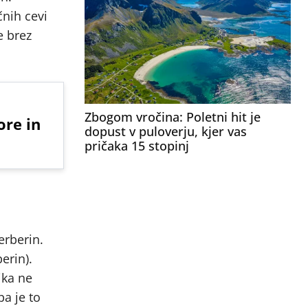
čnih cevi
e brez
Zbogom vročina: Poletni hit je
ore in
dopust v puloverju, kjer vas
pričaka 15 stopinj
erberin.
erin).
ika ne
a je to