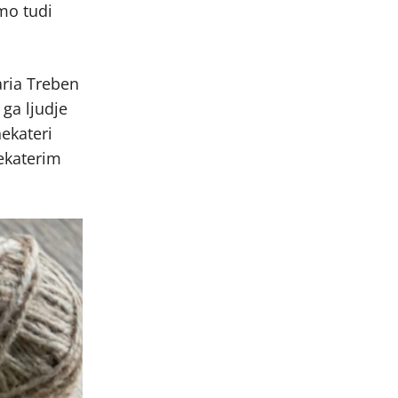
mo tudi
aria Treben
ga ljudje
nekateri
nekaterim