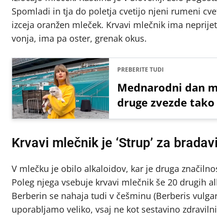
Spomladi in tja do poletja cvetijo njeni rumeni cve
izceja oranžen mleček. Krvavi mlečnik ima neprij
vonja, ima pa oster, grenak okus.
PREBERITE TUDI
Mednarodni dan ma
druge zvezde tako
Krvavi mlečnik je ‘Strup’ za bradav
V mlečku je obilo alkaloidov, kar je druga značil
Poleg njega vsebuje krvavi mlečnik še 20 drugih al
Berberin se nahaja tudi v češminu (Berberis vulgar
uporabljamo veliko, vsaj ne kot sestavino zdravilni