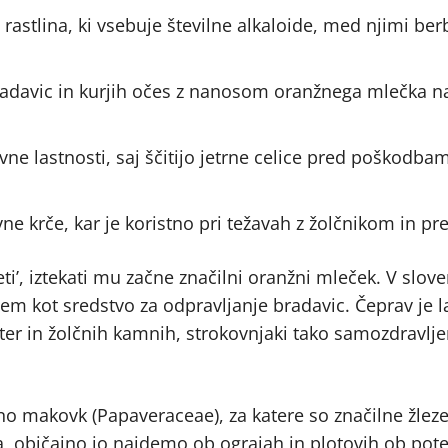
a rastlina, ki vsebuje številne alkaloide, med njimi ber
radavic in kurjih očes z nanosom oranžnega mlečka n
ne lastnosti, saj ščitijo jetrne celice pred poškodbam
vne krče, kar je koristno pri težavah z žolčnikom in pr
ti’, iztekati mu začne značilni oranžni mleček. V slo
sem kot sredstvo za odpravljanje bradavic. Čeprav je 
jeter in žolčnih kamnih, strokovnjaki tako samozdravlje
o makovk (Papaveraceae), za katere so značilne žleze,
ta, običajno jo najdemo ob ograjah in plotovih ob pot