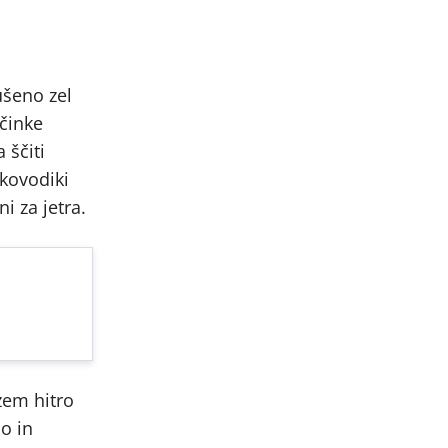
ušeno zel
učinke
 ščiti
ikovodiki
i za jetra.
izem hitro
jo in