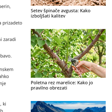
berin,
Setev špinače avgusta: Kako
izboljšati kalitev
a prizadeto
i zaradi
ebavo.
venskem
lahko
Poletna rez marelice: Kako jo
nje
pravilno obrezati
 ki
eh.