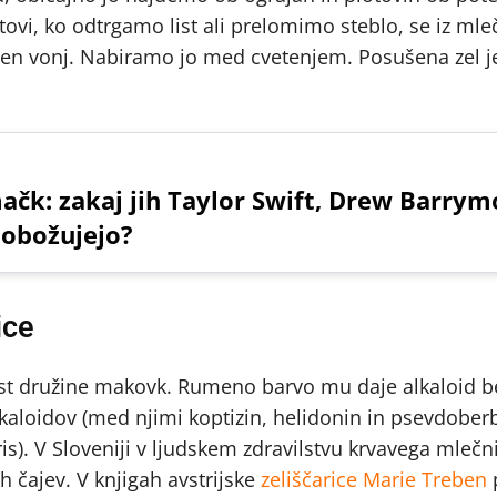
tovi, ko odtrgamo list ali prelomimo steblo, se iz mle
eten vonj. Nabiramo jo med cvetenjem. Posušena zel j
čk: zakaj jih Taylor Swift, Drew Barrym
 obožujejo?
ice
nost družine makovk. Rumeno barvo mu daje alkaloid b
kaloidov (med njimi koptizin, helidonin in psevdoberb
is). V Sloveniji v ljudskem zdravilstvu krvavega mlečn
h čajev. V knjigah avstrijske
zeliščarice Marie Treben
p