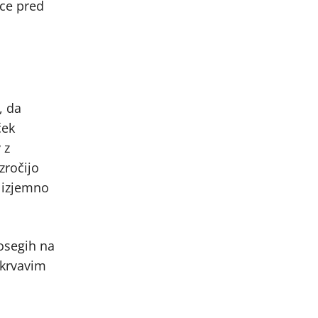
ice pred
, da
ček
 z
zročijo
, izjemno
osegih na
z krvavim