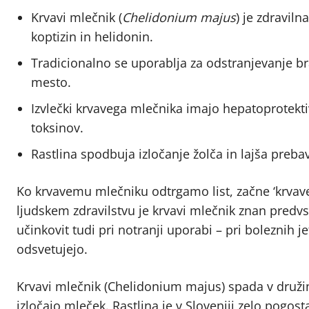
Krvavi mlečnik (
Chelidonium majus
) je zdraviln
koptizin in helidonin.
Tradicionalno se uporablja za odstranjevanje b
mesto.
Izvlečki krvavega mlečnika imajo hepatoprotektiv
toksinov.
Rastlina spodbuja izločanje žolča in lajša preba
Ko krvavemu mlečniku odtrgamo list, začne ‘krvave
ljudskem zdravilstvu je krvavi mlečnik znan predv
učinkovit tudi pri notranji uporabi – pri boleznih 
odsvetujejo.
Krvavi mlečnik (Chelidonium majus) spada v družin
izločajo mleček. Rastlina je v Sloveniji zelo pogos