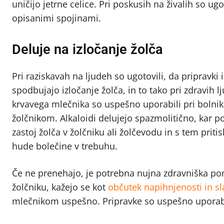
uničijo jetrne celice. Pri poskusih na živalih so ug
opisanimi spojinami.
Deluje na izločanje žolča
Pri raziskavah na ljudeh so ugotovili, da pripravki
spodbujajo izločanje žolča, in to tako pri zdravih lju
krvavega mlečnika so uspešno uporabili pri bolniki
žolčnikom. Alkaloidi delujejo spazmolitično, kar p
zastoj žolča v žolčniku ali žolčevodu in s tem priti
hude bolečine v trebuhu.
Če ne prenehajo, je potrebna nujna zdravniška pom
žolčniku, kažejo se kot
občutek napihnjenosti in s
mlečnikom uspešno. Pripravke so uspešno uporabili