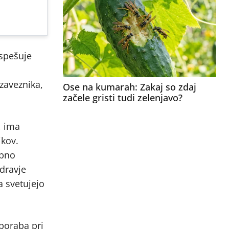
ospešuje
zaveznika,
Ose na kumarah: Zakaj so zdaj
začele gristi tudi zelenjavo?
, ima
ikov.
obno
zdravje
ga svetujejo
poraba pri