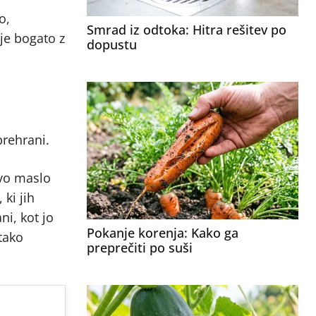
o,
Smrad iz odtoka: Hitra rešitev po
je bogato z
dopustu
prehrani.
ovo maslo
ki jih
i, kot jo
Pokanje korenja: Kako ga
tako
preprečiti po suši