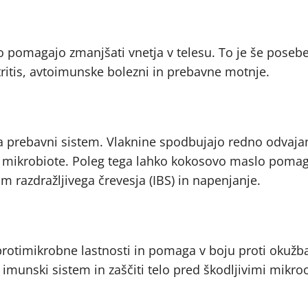
o pomagajo zmanjšati vnetja v telesu. To je še posebe
rtritis, avtoimunske bolezni in prebavne motnje.
a prebavni sistem. Vlaknine spodbujajo redno odvajan
ne mikrobiote. Poleg tega lahko kokosovo maslo pomag
 razdražljivega črevesja (IBS) in napenjanje.
 protimikrobne lastnosti in pomaga v boju proti okuž
munski sistem in zaščiti telo pred škodljivimi mikro