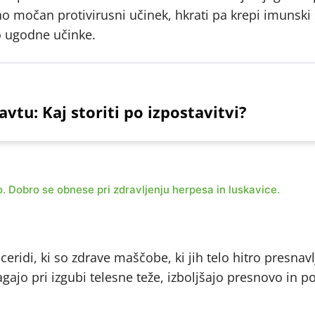
 močan protivirusni učinek, hkrati pa krepi imunski 
o ugodne učinke.
vtu: Kaj storiti po izpostavitvi?
. Dobro se obnese pri zdravljenju herpesa in luskavice.
eridi, ki so zdrave maščobe, ki jih telo hitro presnavl
ajo pri izgubi telesne teže, izboljšajo presnovo in p