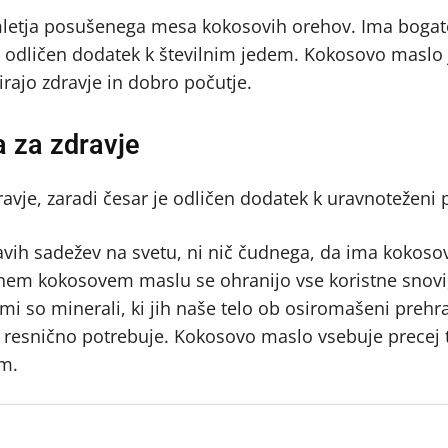
 mletja posušenega mesa kokosovih orehov. Ima bogat
je odličen dodatek k številnim jedem. Kokosovo maslo 
rajo zdravje in dobro počutje.
a za zdravje
avje, zaradi česar je odličen dodatek k uravnoteženi 
dravih sadežev na svetu, ni nič čudnega, da ima kokos
kanem kokosovem maslu se ohranijo vse koristne snovi, 
so minerali, ki jih naše telo ob osiromašeni prehran
, resnično potrebuje. Kokosovo maslo vsebuje precej 
em.