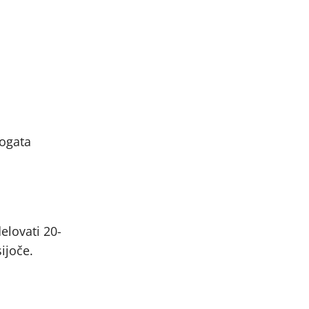
bogata
elovati 20-
ijoče.