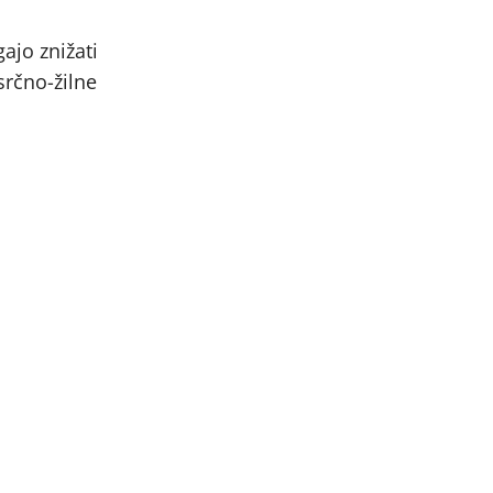
ajo znižati
srčno-žilne