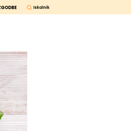
Iskalnik
ZGODBE