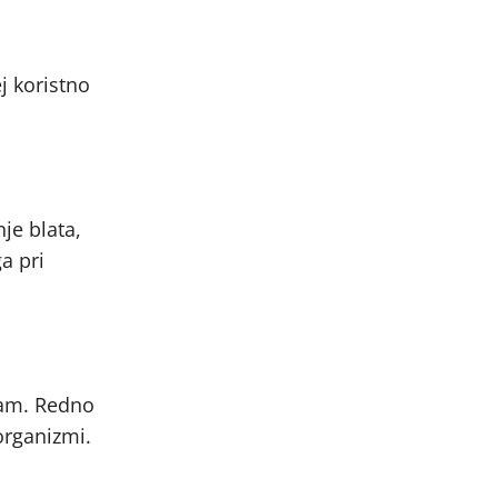
j koristno
je blata,
a pri
bam. Redno
organizmi.