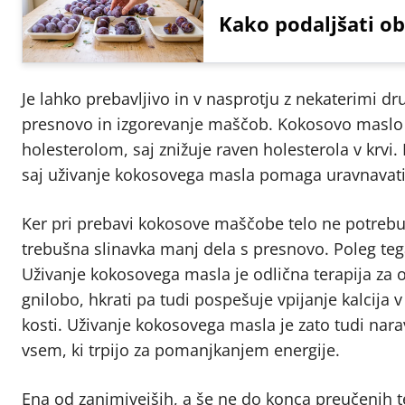
Kako podaljšati ob
Je lahko prebavljivo in v nasprotju z nekaterimi 
presnovo in izgorevanje maščob. Kokosovo maslo je
holesterolom, saj znižuje raven holesterola v krvi
saj uživanje kokosovega masla pomaga uravnavati r
Ker pri prebavi kokosove maščobe telo ne potrebuj
trebušna slinavka manj dela s presnovo. Poleg teg
Uživanje kokosovega masla je odlična terapija za 
gnilobo, hkrati pa tudi pospešuje vpijanje kalcija 
kosti. Uživanje kokosovega masla je zato tudi na
vsem, ki trpijo za pomanjkanjem energije.
Ena od zanimivejših, a še ne do konca preučenih