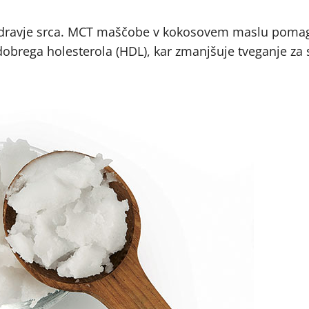
 zdravje srca. MCT maščobe v kokosovem maslu pomag
dobrega holesterola (HDL), kar zmanjšuje tveganje za 