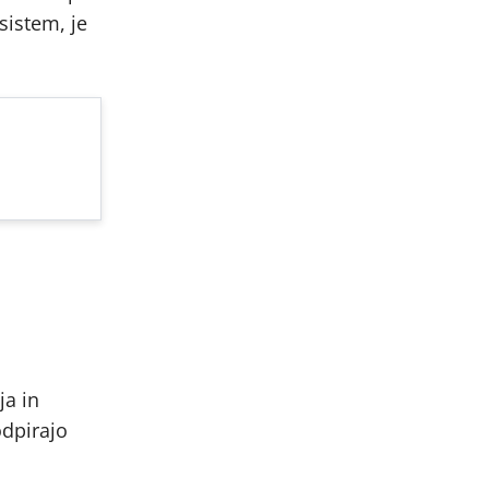
sistem, je
ja in
odpirajo