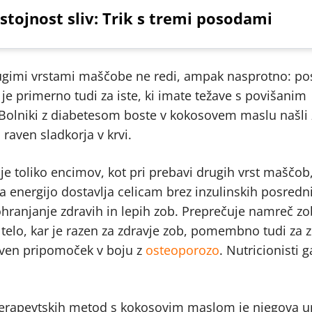
stojnost sliv: Trik s tremi posodami
drugimi vrstami maščobe ne redi, ampak nasprotno: p
 primerno tudi za iste, ki imate težave s povišanim
. Bolniki z diabetesom boste v kokosovem maslu našli 
aven sladkorja v krvi.
e toliko encimov, kot pri prebavi drugih vrst maščob
a energijo dostavlja celicam brez inzulinskih posredn
ohranjanje zdravih in lepih zob. Preprečuje namreč z
v telo, kar je razen za zdravje zob, pomembno tudi za 
raven pripomoček v boju z
osteoporozo
. Nutricionisti 
 terapevtskih metod s kokosovim maslom je njegova u