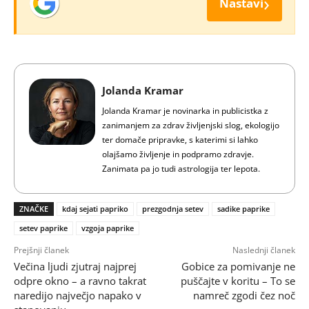
›
Nastavi
Jolanda Kramar
Jolanda Kramar je novinarka in publicistka z
zanimanjem za zdrav življenjski slog, ekologijo
ter domače pripravke, s katerimi si lahko
olajšamo življenje in podpramo zdravje.
Zanimata pa jo tudi astrologija ter lepota.
ZNAČKE
kdaj sejati papriko
prezgodnja setev
sadike paprike
setev paprike
vzgoja paprike
Prejšnji članek
Naslednji članek
Večina ljudi zjutraj najprej
Gobice za pomivanje ne
odpre okno – a ravno takrat
puščajte v koritu – To se
naredijo največjo napako v
namreč zgodi čez noč