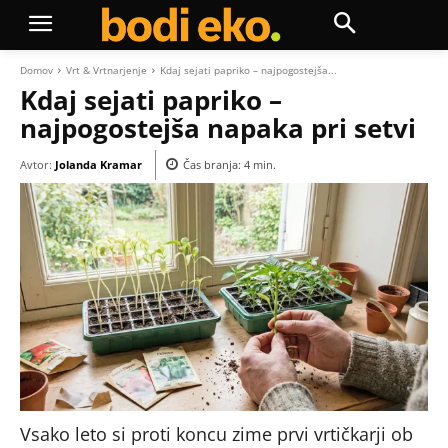
Domov
Vrt & Vrtnarjenje
Kdaj sejati papriko – najpogostejša...
Kdaj sejati papriko –
najpogostejša napaka pri setvi
Avtor:
Jolanda Kramar
Čas branja:
4
min.
Vsako leto si proti koncu zime prvi vrtičkarji ob