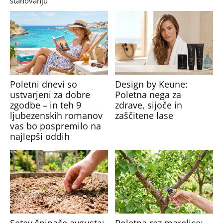
stanovanju
Poletni dnevi so
Design by Keune:
ustvarjeni za dobre
Poletna nega za
zgodbe – in teh 9
zdrave, sijoče in
ljubezenskih romanov
zaščitene lase
vas bo pospremilo na
najlepši oddih
Setev špinače avgusta:
Poletna rez marelice: