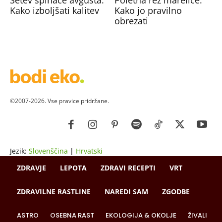
Kako izboljšati kalitev
Kako jo pravilno
obrezati
©2007-2026. Vse pravice pridržane.
Jezik:
Slovenščina
|
Hrvatski
ZDRAVJE
LEPOTA
ZDRAVI RECEPTI
VRT
ZDRAVILNE RASTLINE
NAREDI SAM
ZGODBE
ASTRO
OSEBNA RAST
EKOLOGIJA & OKOLJE
ŽIVALI