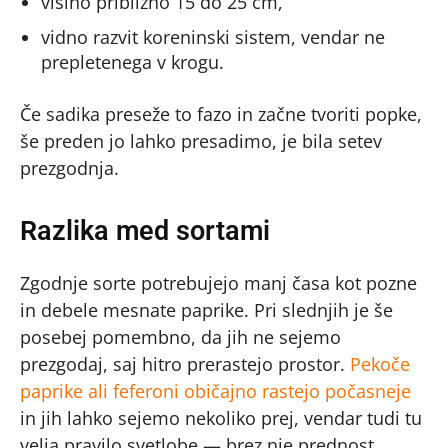
višino približno 15 do 25 cm,
vidno razvit koreninski sistem, vendar ne
prepletenega v krogu.
Če sadika preseže to fazo in začne tvoriti popke,
še preden jo lahko presadimo, je bila setev
prezgodnja.
Razlika med sortami
Zgodnje sorte potrebujejo manj časa kot pozne
in debele mesnate paprike. Pri slednjih je še
posebej pomembno, da jih ne sejemo
prezgodaj, saj hitro prerastejo prostor.
Pekoče
paprike ali feferoni običajno rastejo počasneje
in jih lahko sejemo nekoliko prej, vendar tudi tu
velja pravilo svetlobe — brez nje prednost