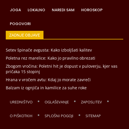
JOGA
LOKALNO
NAREDI SAM
HOROSKOP
POGOVORI
ZADNJE OBJAVE
Setev špinače avgusta: Kako izboljšati kalitev
Poletna rez marelice: Kako jo pravilno obrezati
Zbogom vročina: Poletni hit je dopust v puloverju, kjer vas
pričaka 15 stopinj
Hrana v vročem avtu: Kdaj jo morate zavreči
Balzam iz ognjiča in kamilice za suhe roke
UREDNIŠTVO
OGLAŠEVANJE
ZAPOSLITEV
O PIŠKOTKIH
SPLOŠNI POGOJI
SITEMAP