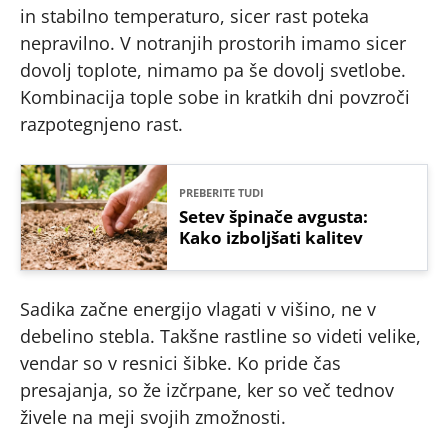
in stabilno temperaturo, sicer rast poteka
nepravilno. V notranjih prostorih imamo sicer
dovolj toplote, nimamo pa še dovolj svetlobe.
Kombinacija tople sobe in kratkih dni povzroči
razpotegnjeno rast.
PREBERITE TUDI
Setev špinače avgusta:
Kako izboljšati kalitev
Sadika začne energijo vlagati v višino, ne v
debelino stebla. Takšne rastline so videti velike,
vendar so v resnici šibke. Ko pride čas
presajanja, so že izčrpane, ker so več tednov
živele na meji svojih zmožnosti.