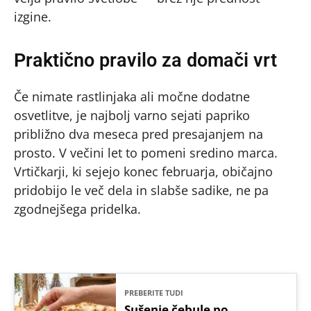
izgine.
Praktično pravilo za domači vrt
Če nimate rastlinjaka ali močne dodatne
osvetlitve, je najbolj varno sejati papriko
približno dva meseca pred presajanjem na
prosto. V večini let to pomeni sredino marca.
Vrtičkarji, ki sejejo konec februarja, običajno
pridobijo le več dela in slabše sadike, ne pa
zgodnejšega pridelka.
PREBERITE TUDI
Sušenje čebule po