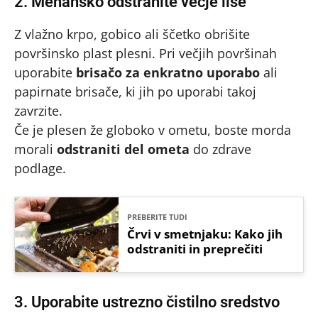
2. Mehansko odstranite večje lise
Z vlažno krpo, gobico ali ščetko obrišite
površinsko plast plesni. Pri večjih površinah
uporabite
brisačo za enkratno uporabo
ali
papirnate brisače, ki jih po uporabi takoj
zavrzite.
Če je plesen že globoko v ometu, boste morda
morali
odstraniti del ometa
do zdrave
podlage.
PREBERITE TUDI
Črvi v smetnjaku: Kako jih
odstraniti in preprečiti
3. Uporabite ustrezno čistilno sredstvo