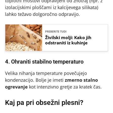
toplotni mostovi odpravljeni od znotraj (npr. z
izolacijskimi ploščami iz kalcijevega silikata)
lahko težavo dolgoročno odpravijo.
PREBERITE TUDI
Živilski molji: Kako jih
odstraniti iz kuhinje
4. Ohraniti stabilno temperaturo
Velika nihanja temperature povečujejo
kondenzacijo. Bolje je imeti
zmerno stalno
ogrevanje
kot intenzivno gretje za kratek čas.
Kaj pa pri obsežni plesni?