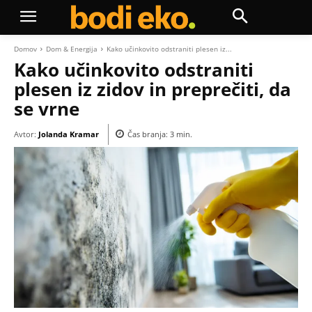
Domov
Dom & Energija
Kako učinkovito odstraniti plesen iz...
Kako učinkovito odstraniti
plesen iz zidov in preprečiti, da
se vrne
Avtor:
Jolanda Kramar
Čas branja:
3
min.