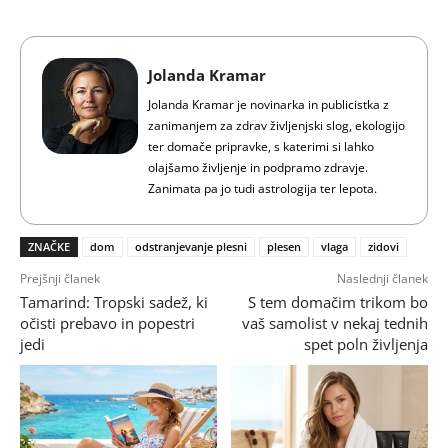
Jolanda Kramar
Jolanda Kramar je novinarka in publicistka z
zanimanjem za zdrav življenjski slog, ekologijo
ter domače pripravke, s katerimi si lahko
olajšamo življenje in podpramo zdravje.
Zanimata pa jo tudi astrologija ter lepota.
ZNAČKE
dom
odstranjevanje plesni
plesen
vlaga
zidovi
Prejšnji članek
Naslednji članek
Tamarind: Tropski sadež, ki
S tem domačim trikom bo
očisti prebavo in popestri
vaš samolist v nekaj tednih
jedi
spet poln življenja