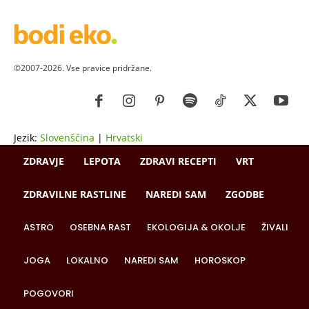
©2007-2026. Vse pravice pridržane.
Jezik:
Slovenščina
|
Hrvatski
ZDRAVJE
LEPOTA
ZDRAVI RECEPTI
VRT
ZDRAVILNE RASTLINE
NAREDI SAM
ZGODBE
ASTRO
OSEBNA RAST
EKOLOGIJA & OKOLJE
ŽIVALI
JOGA
LOKALNO
NAREDI SAM
HOROSKOP
POGOVORI