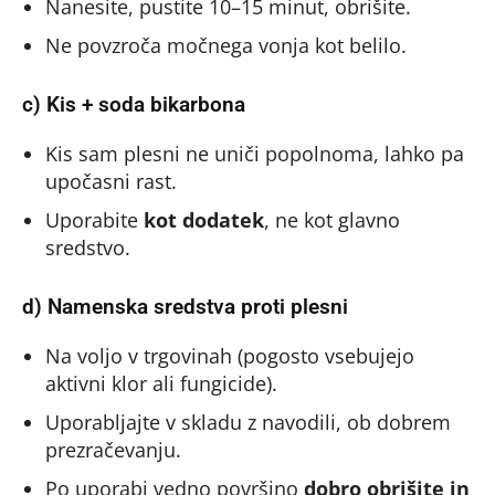
Nanesite, pustite 10–15 minut, obrišite.
Ne povzroča močnega vonja kot belilo.
c) Kis + soda bikarbona
Kis sam plesni ne uniči popolnoma, lahko pa
upočasni rast.
Uporabite
kot dodatek
, ne kot glavno
sredstvo.
d) Namenska sredstva proti plesni
Na voljo v trgovinah (pogosto vsebujejo
aktivni klor ali fungicide).
Uporabljajte v skladu z navodili, ob dobrem
prezračevanju.
Po uporabi vedno površino
dobro obrišite in