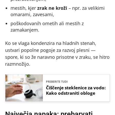
mestih, kjer
zrak ne kroži
– npr. za velikimi
omarami, zavesami,
poškodovanih ometih ali mestih z
zamakanjem.
Ko se vlaga kondenzira na hladnih stenah,
ustvari popolne pogoje za razvoj plesni —
spore, ki so že naravno prisotne v zraku, se hitro
razmnožijo.
PREBERITE TUDI
Čiščenje steklenice za vodo:
Kako odstraniti obloge
Največja napaka: prebarvati