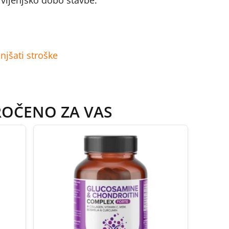
življenjsko dobo stavbe.
njšati stroške
ROČENO ZA VAS