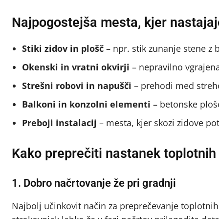
Najpogostejša mesta, kjer nastajaj
Stiki zidov in plošč
– npr. stik zunanje stene z
Okenski in vratni okvirji
– nepravilno vgrajena 
Strešni robovi in napušči
– prehodi med streho
Balkoni in konzolni elementi
– betonske plošč
Preboji instalacij
– mesta, kjer skozi zidove pote
Kako preprečiti nastanek toplotni
1. Dobro načrtovanje že pri gradnji
Najbolj učinkovit način za preprečevanje toplotnih