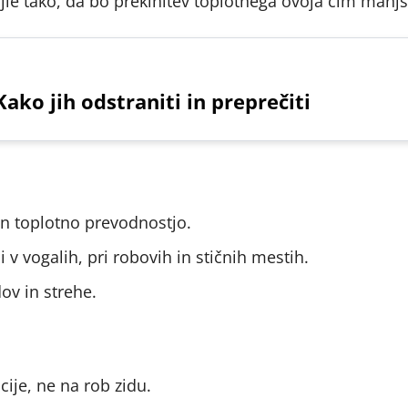
ajle tako, da bo prekinitev toplotnega ovoja čim manjš
ako jih odstraniti in preprečiti
 in toplotno prevodnostjo.
 v vogalih, pri robovih in stičnih mestih.
ov in strehe.
ije, ne na rob zidu.