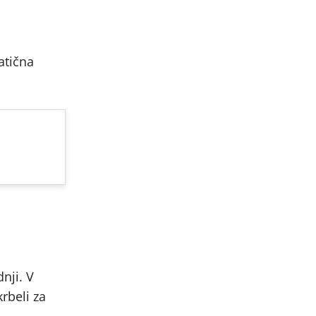
atična
nji. V
rbeli za