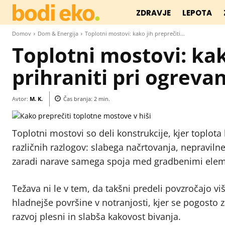
ZDRAVJE
LEPOTA
Domov
Dom & Energija
Toplotni mostovi: kako jih preprečiti...
Toplotni mostovi: kako
prihraniti pri ogreva
Avtor:
M. K.
Čas branja:
2
min.
Toplotni mostovi so deli konstrukcije, kjer toplota
različnih razlogov: slabega načrtovanja, nepraviln
zaradi narave samega spoja med gradbenimi element
Težava ni le v tem, da takšni predeli povzročajo vi
hladnejše površine v notranjosti, kjer se pogosto 
razvoj plesni in slabša kakovost bivanja.