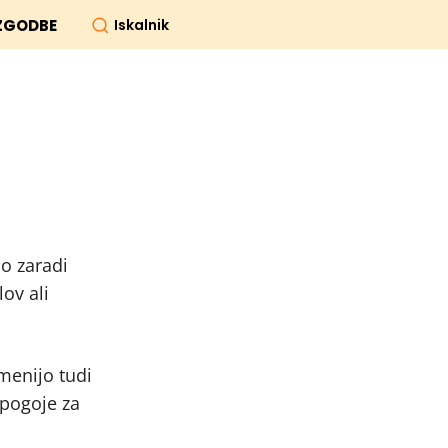
Iskalnik
ZGODBE
jo zaradi
ov ali
omenijo tudi
 pogoje za