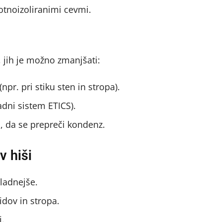
otnoizoliranimi cevmi.
i, jih je možno zmanjšati:
pr. pri stiku sten in stropa).
adni sistem ETICS).
i, da se prepreči kondenz.
v hiši
ladnejše.
zidov in stropa.
i.