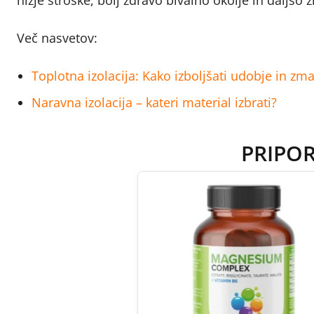
nižje stroške, bolj zdravo bivalno okolje in daljšo 
Več nasvetov:
Toplotna izolacija: Kako izboljšati udobje in zma
Naravna izolacija – kateri material izbrati?
PRIPO