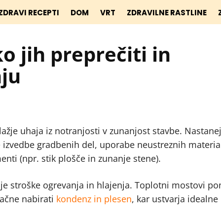
ZDRAVI RECEPTI
DOM
VRT
ZDRAVILNE RASTLINE
 jih preprečiti in
nju
 lažje uhaja iz notranjosti v zunanjost stavbe. Nastane
e izvedbe gradbenih del, uporabe neustreznih material
i (npr. stik plošče in zunanje stene).
šje stroške ogrevanja in hlajenja. Toplotni mostovi p
začne nabirati
kondenz in plesen
, kar ustvarja idealne