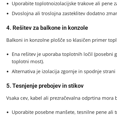
Uporabite toplotnoizolacijske trakove ali pene za
Dvoslojna ali troslojna zasteklitev dodatno zman
4. Rešitev za balkone in konzole
Balkoni in konzolne plošče so klasičen primer top
Ena rešitev je uporaba toplotnih ločil (posebni 
toplotni most).
Alternativa je izolacija zgornje in spodnje strani
5. Tesnjenje prebojev in stikov
Vsaka cev, kabel ali prezračevalna odprtina mora b
Uporabite posebne manšete, tesnilne pene ali t