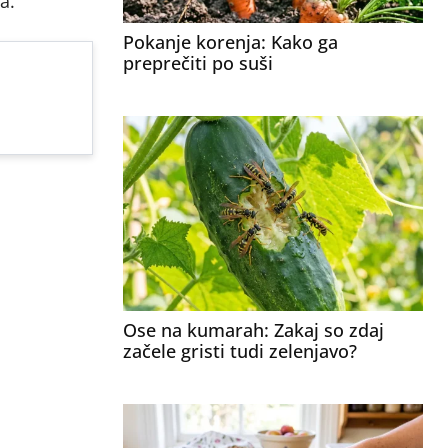
a.
Pokanje korenja: Kako ga
preprečiti po suši
Ose na kumarah: Zakaj so zdaj
začele gristi tudi zelenjavo?