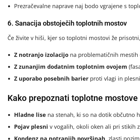
Prezračevalne naprave naj bodo vgrajene s topl
6. Sanacija obstoječih toplotnih mostov
Če živite v hiši, kjer so toplotni mostovi že prisotn
Z notranjo izolacijo
na problematičnih mestih (n
Z zunanjim dodatnim toplotnim ovojem
(fas
Z uporabo posebnih barier
proti vlagi in plesn
Kako prepoznati toplotne mostove 
Hladne lise
na stenah, ki so na dotik občutno h
Pojav plesni
v vogalih, okoli oken ali pri stikih 
Kondenz na notranjih površinah
, zlasti pozim