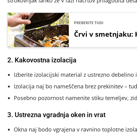
strokovnjak lahko že v fazi načrtov prilagodita det
PREBERITE TUDI
Črvi v smetnjaku: K
2. Kakovostna izolacija
Izberite izolacijski material z ustrezno debelino
Izolacija naj bo nameščena brez prekinitev – tudi
Posebno pozornost namenite stiku temeljev, zid
3. Ustrezna vgradnja oken in vrat
Okna naj bodo vgrajena v ravnino toplotne izolac