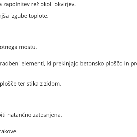
 zapolnitev rež okoli okvirjev.
jša izgube toplote.
lotnega mostu.
gradbeni elementi, ki prekinjajo betonsko ploščo in p
 plošče ter stika z zidom.
iti natančno zatesnjena.
rakove.