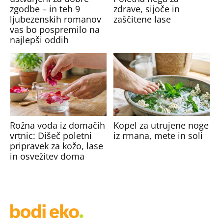
zgodbe – in teh 9
zdrave, sijoče in
ljubezenskih romanov
zaščitene lase
vas bo pospremilo na
najlepši oddih
Rožna voda iz domačih
Kopel za utrujene noge
vrtnic: Dišeč poletni
iz rmana, mete in soli
pripravek za kožo, lase
in osvežitev doma