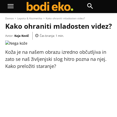
Domov
Lepota & Kozmetika
Kako ohraniti mladosten videz?
Kako ohraniti mladosten videz?
Avtor:
Kaja Kovič
Čas branja:
1
min.
Koža je na našem obrazu izredno občutljiva in
zato se naš življenjski slog hitro pozna na njej.
Kako preložiti staranje?