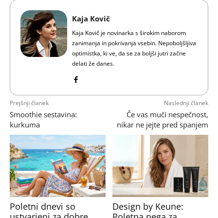
Kaja Kovič
Kaja Kovič je novinarka s širokim naborom
zanimanja in pokrivanja vsebin. Nepoboljšljiva
optimistka, ki ve, da se za boljši jutri začne
delati že danes.
Prejšnji članek
Naslednji članek
Smoothie sestavina:
Če vas muči nespečnost,
kurkuma
nikar ne jejte pred spanjem
Poletni dnevi so
Design by Keune:
ustvarjeni za dobre
Poletna nega za