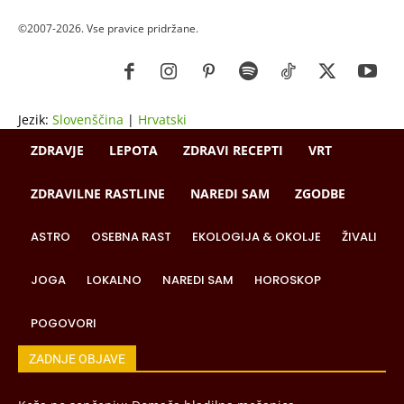
©2007-2026. Vse pravice pridržane.
Jezik:
Slovenščina
|
Hrvatski
ZDRAVJE
LEPOTA
ZDRAVI RECEPTI
VRT
ZDRAVILNE RASTLINE
NAREDI SAM
ZGODBE
ASTRO
OSEBNA RAST
EKOLOGIJA & OKOLJE
ŽIVALI
JOGA
LOKALNO
NAREDI SAM
HOROSKOP
POGOVORI
ZADNJE OBJAVE