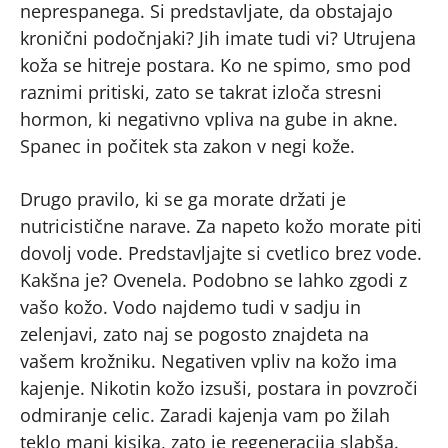
neprespanega. Si predstavljate, da obstajajo
kronični podočnjaki? Jih imate tudi vi? Utrujena
koža se hitreje postara. Ko ne spimo, smo pod
raznimi pritiski, zato se takrat izloča stresni
hormon, ki negativno vpliva na gube in akne.
Spanec in počitek sta zakon v negi kože.
Drugo pravilo, ki se ga morate držati je
nutricistične narave. Za napeto kožo morate piti
dovolj vode. Predstavljajte si cvetlico brez vode.
Kakšna je? Ovenela. Podobno se lahko zgodi z
vašo kožo. Vodo najdemo tudi v sadju in
zelenjavi, zato naj se pogosto znajdeta na
vašem krožniku. Negativen vpliv na kožo ima
kajenje. Nikotin kožo izsuši, postara in povzroči
odmiranje celic. Zaradi kajenja vam po žilah
teklo manj kisika, zato je regeneracija slabša.