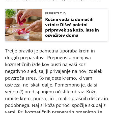
PREBERITE TUDI
Rožna voda iz domačih
vrtnic: Dišeč poletni
pripravek za kožo, lase in
osvežitev doma
Tretje pravilo je pametna uporaba krem in
drugih preparatov. Prepogosta menjava
kozmetičnih izdelkov pusti na vaši koži
negativno sled, saj ji privajanje na nov izdelek
povzroča stres. Ko najdete kremo, ki vam
ustreza, ne iskati dalje. Pomembno je, da si
vedno (!) pred spanjem očistite obraz. Kožo
umijte krem, pudra, ličil, malih prašnih delcev in
podobnega. Naj si koža ponoči spočije skupaj z
vami. Pri kozmetičnih preparatih omenimo še