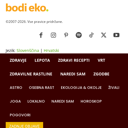
©2007-2026. Vse pravice pridržane.
Jezik:
Slovenščina
|
Hrvatski
ZDRAVJE
LEPOTA
ZDRAVI RECEPTI
VRT
ZDRAVILNE RASTLINE
NAREDI SAM
ZGODBE
ASTRO
OSEBNA RAST
EKOLOGIJA & OKOLJE
ŽIVALI
JOGA
LOKALNO
NAREDI SAM
HOROSKOP
POGOVORI
ZADNJE OBJAVE