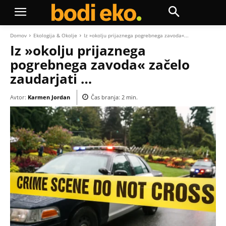
Domov
Ekologija & Okolje
Iz »okolju prijaznega pogrebnega zavoda«...
Iz »okolju prijaznega
pogrebnega zavoda« začelo
zaudarjati …
Avtor:
Karmen Jordan
Čas branja:
2
min.