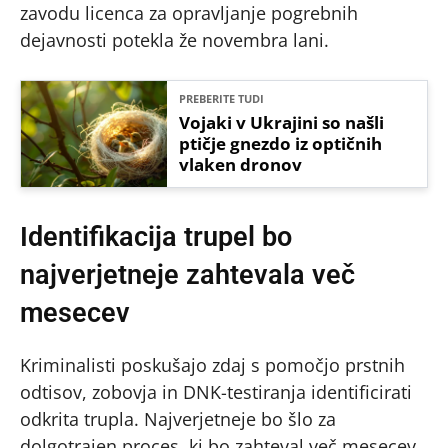
zavodu licenca za opravljanje pogrebnih
dejavnosti potekla že novembra lani.
PREBERITE TUDI
Vojaki v Ukrajini so našli
ptičje gnezdo iz optičnih
vlaken dronov
Identifikacija trupel bo
najverjetneje zahtevala več
mesecev
Kriminalisti poskušajo zdaj s pomočjo prstnih
odtisov, zobovja in DNK-testiranja identificirati
odkrita trupla. Najverjetneje bo šlo za
dolgotrajen proces, ki bo zahteval več mesecev.