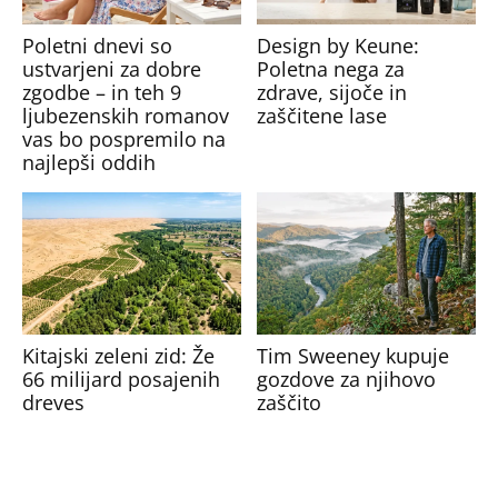
Poletni dnevi so
Design by Keune:
ustvarjeni za dobre
Poletna nega za
zgodbe – in teh 9
zdrave, sijoče in
ljubezenskih romanov
zaščitene lase
vas bo pospremilo na
najlepši oddih
Kitajski zeleni zid: Že
Tim Sweeney kupuje
66 milijard posajenih
gozdove za njihovo
dreves
zaščito