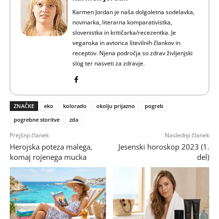
Karmen Jordan je naša dolgoletna sodelavka,
novinarka, literarna komparativistka,
slovenistka in kritičarka/recezentka. Je
veganska in avtorica številnih člankov in
receptov. Njena področja so zdrav življenjski
slog ter nasveti za zdravje.
ZNAČKE
eko
kolorado
okolju prijazno
pogreb
pogrebne storitve
zda
Prejšnji članek
Naslednji članek
Herojska poteza malega,
Jesenski horoskop 2023 (1.
komaj rojenega mucka
del)