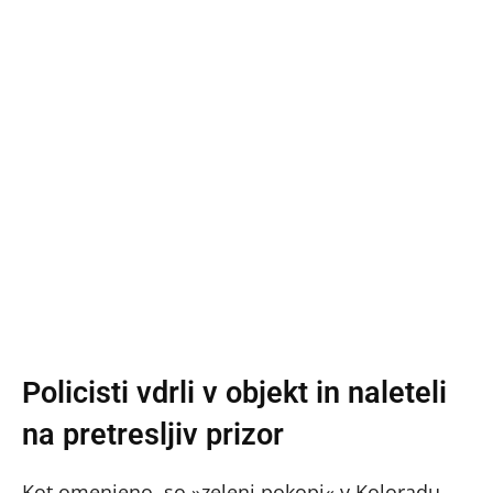
Policisti vdrli v objekt in naleteli
na pretresljiv prizor
Kot omenjeno, so »zeleni pokopi« v Koloradu