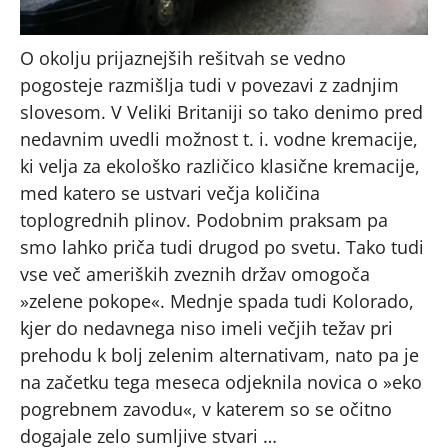
O okolju prijaznejših rešitvah se vedno
pogosteje razmišlja tudi v povezavi z zadnjim
slovesom. V Veliki Britaniji so tako denimo pred
nedavnim uvedli možnost t. i. vodne kremacije,
ki velja za ekološko različico klasične kremacije,
med katero se ustvari večja količina
toplogrednih plinov. Podobnim praksam pa
smo lahko priča tudi drugod po svetu. Tako tudi
vse več ameriških zveznih držav omogoča
»zelene pokope«. Mednje spada tudi Kolorado,
kjer do nedavnega niso imeli večjih težav pri
prehodu k bolj zelenim alternativam, nato pa je
na začetku tega meseca odjeknila novica o »eko
pogrebnem zavodu«, v katerem so se očitno
dogajale zelo sumljive stvari …