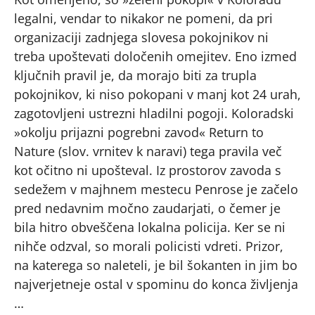
legalni, vendar to nikakor ne pomeni, da pri
organizaciji zadnjega slovesa pokojnikov ni
treba upoštevati določenih omejitev. Eno izmed
ključnih pravil je, da morajo biti za trupla
pokojnikov, ki niso pokopani v manj kot 24 urah,
zagotovljeni ustrezni hladilni pogoji. Koloradski
»okolju prijazni pogrebni zavod« Return to
Nature (slov. vrnitev k naravi) tega pravila več
kot očitno ni upošteval. Iz prostorov zavoda s
sedežem v majhnem mestecu Penrose je začelo
pred nedavnim močno zaudarjati, o čemer je
bila hitro obveščena lokalna policija. Ker se ni
nihče odzval, so morali policisti vdreti. Prizor,
na katerega so naleteli, je bil šokanten in jim bo
najverjetneje ostal v spominu do konca življenja
…