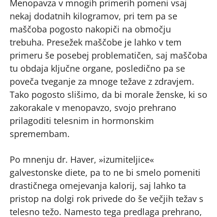
Menopavza v mnogih primerih pomeni vsaj
nekaj dodatnih kilogramov, pri tem pa se
maščoba pogosto nakopiči na območju
trebuha. Presežek maščobe je lahko v tem
primeru še posebej problematičen, saj maščoba
tu obdaja ključne organe, posledično pa se
poveča tveganje za mnoge težave z zdravjem.
Tako pogosto slišimo, da bi morale ženske, ki so
zakorakale v menopavzo, svojo prehrano
prilagoditi telesnim in hormonskim
spremembam.
Po mnenju dr. Haver, »izumiteljice«
galvestonske diete, pa to ne bi smelo pomeniti
drastičnega omejevanja kalorij, saj lahko ta
pristop na dolgi rok privede do še večjih težav s
telesno težo. Namesto tega predlaga prehrano,