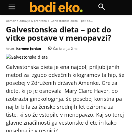
Domov
Zdravje & prehrana
Galvestonska dieta – pot do...
Galvestonska dieta – pot do
vitke postave v menopavzi?
Avtor:
Karmen Jordan
Čas branja:
2
min.
Galvestonska dieta je ena najbolj priljubljenih
metod za izgubo odvečnih kilogramov ta hip, še
posebej v Združenih državah Amerike. Gre za
dieto, ki jo je osnovala Mary Claire Haver, po
izobrazbi ginekologinja, še posebej koristna pa
naj bi bila za ženske srednjih let oziroma za
tiste, ki so že vstopile v menopavzo. Kaj so torej
glavne značilnosti galvestonske diete in kako
posebna je v resnici?