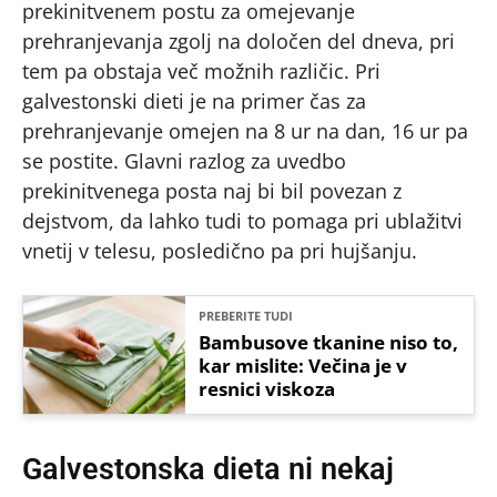
prekinitvenem postu za omejevanje
prehranjevanja zgolj na določen del dneva, pri
tem pa obstaja več možnih različic. Pri
galvestonski dieti je na primer čas za
prehranjevanje omejen na 8 ur na dan, 16 ur pa
se postite. Glavni razlog za uvedbo
prekinitvenega posta naj bi bil povezan z
dejstvom, da lahko tudi to pomaga pri ublažitvi
vnetij v telesu, posledično pa pri hujšanju.
PREBERITE TUDI
Bambusove tkanine niso to,
kar mislite: Večina je v
resnici viskoza
Galvestonska dieta ni nekaj