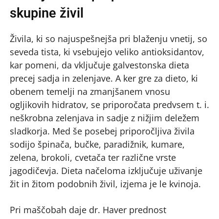
skupine živil
Živila, ki so najuspešnejša pri blaženju vnetij, so
seveda tista, ki vsebujejo veliko antioksidantov,
kar pomeni, da vključuje galvestonska dieta
precej sadja in zelenjave. A ker gre za dieto, ki
obenem temelji na zmanjšanem vnosu
ogljikovih hidratov, se priporočata predvsem t. i.
neškrobna zelenjava in sadje z nižjim deležem
sladkorja. Med še posebej priporočljiva živila
sodijo špinača, bučke, paradižnik, kumare,
zelena, brokoli, cvetača ter različne vrste
jagodičevja. Dieta načeloma izključuje uživanje
žit in žitom podobnih živil, izjema je le kvinoja.
Pri maščobah daje dr. Haver prednost