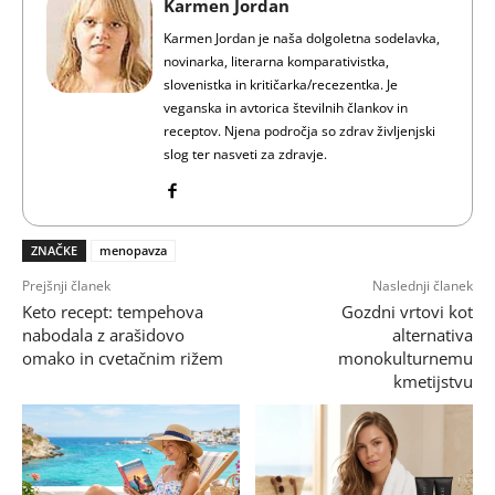
Karmen Jordan
Karmen Jordan je naša dolgoletna sodelavka,
novinarka, literarna komparativistka,
slovenistka in kritičarka/recezentka. Je
veganska in avtorica številnih člankov in
receptov. Njena področja so zdrav življenjski
slog ter nasveti za zdravje.
ZNAČKE
menopavza
Prejšnji članek
Naslednji članek
Keto recept: tempehova
Gozdni vrtovi kot
nabodala z arašidovo
alternativa
omako in cvetačnim rižem
monokulturnemu
kmetijstvu