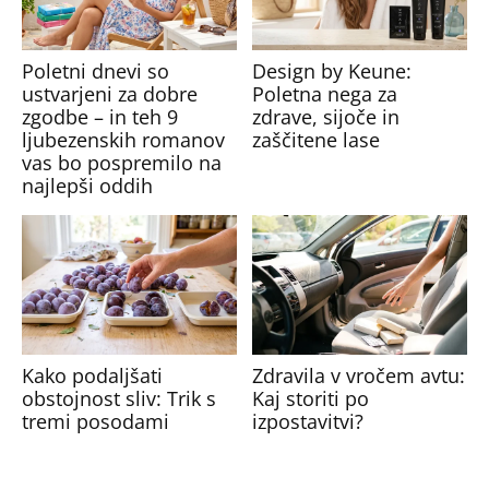
Poletni dnevi so
Design by Keune:
ustvarjeni za dobre
Poletna nega za
zgodbe – in teh 9
zdrave, sijoče in
ljubezenskih romanov
zaščitene lase
vas bo pospremilo na
najlepši oddih
Kako podaljšati
Zdravila v vročem avtu:
obstojnost sliv: Trik s
Kaj storiti po
tremi posodami
izpostavitvi?