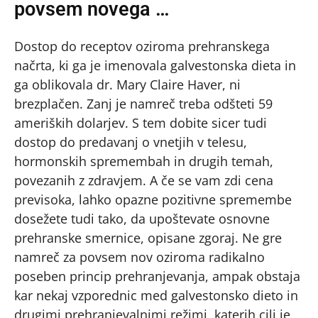
povsem novega …
Dostop do receptov oziroma prehranskega
načrta, ki ga je imenovala galvestonska dieta in
ga oblikovala dr. Mary Claire Haver, ni
brezplačen. Zanj je namreč treba odšteti 59
ameriških dolarjev. S tem dobite sicer tudi
dostop do predavanj o vnetjih v telesu,
hormonskih spremembah in drugih temah,
povezanih z zdravjem. A če se vam zdi cena
previsoka, lahko opazne pozitivne spremembe
dosežete tudi tako, da upoštevate osnovne
prehranske smernice, opisane zgoraj. Ne gre
namreč za povsem nov oziroma radikalno
poseben princip prehranjevanja, ampak obstaja
kar nekaj vzporednic med galvestonsko dieto in
drugimi prehranjevalnimi režimi, katerih cilj je