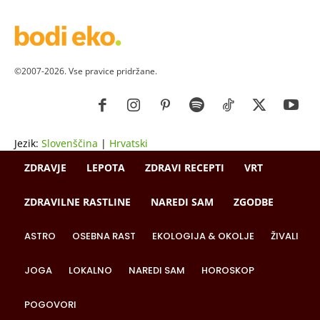
©2007-2026. Vse pravice pridržane.
Jezik:
Slovenščina
|
Hrvatski
ZDRAVJE
LEPOTA
ZDRAVI RECEPTI
VRT
ZDRAVILNE RASTLINE
NAREDI SAM
ZGODBE
ASTRO
OSEBNA RAST
EKOLOGIJA & OKOLJE
ŽIVALI
JOGA
LOKALNO
NAREDI SAM
HOROSKOP
POGOVORI