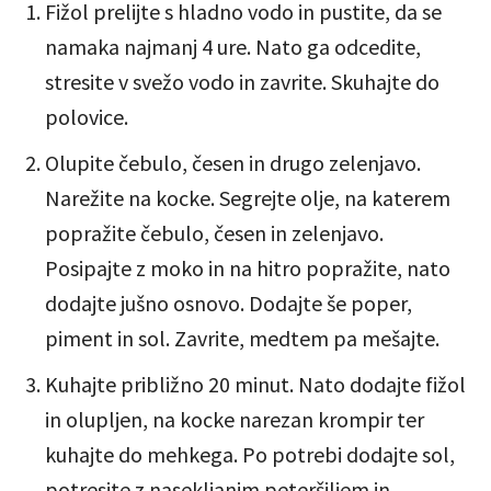
Fižol prelijte s hladno vodo in pustite, da se
namaka najmanj 4 ure. Nato ga odcedite,
stresite v svežo vodo in zavrite. Skuhajte do
polovice.
Olupite čebulo, česen in drugo zelenjavo.
Narežite na kocke. Segrejte olje, na katerem
popražite čebulo, česen in zelenjavo.
Posipajte z moko in na hitro popražite, nato
dodajte jušno osnovo. Dodajte še poper,
piment in sol. Zavrite, medtem pa mešajte.
Kuhajte približno 20 minut. Nato dodajte fižol
in olupljen, na kocke narezan krompir ter
kuhajte do mehkega. Po potrebi dodajte sol,
potresite z nasekljanim peteršiljem in