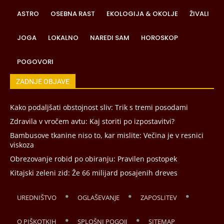
ASTRO
OSEBNA RAST
EKOLOGIJA & OKOLJE
ŽIVALI
JOGA
LOKALNO
NAREDI SAM
HOROSKOP
POGOVORI
ZADNJE OBJAVE
Kako podaljšati obstojnost sliv: Trik s tremi posodami
Zdravila v vročem avtu: Kaj storiti po izpostavitvi?
Bambusove tkanine niso to, kar mislite: Večina je v resnici
viskoza
Obrezovanje robid po obiranju: Pravilen postopek
Kitajski zeleni zid: Že 66 milijard posajenih dreves
UREDNIŠTVO
OGLAŠEVANJE
ZAPOSLITEV
O PIŠKOTKIH
SPLOŠNI POGOJI
SITEMAP