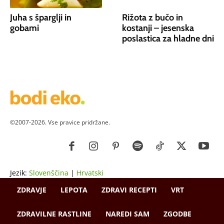
Juha s šparglji in
Rižota z bučo in
gobami
kostanji – jesenska
poslastica za hladne dni
©2007-2026. Vse pravice pridržane.
Jezik:
Slovenščina
|
Hrvatski
ZDRAVJE
LEPOTA
ZDRAVI RECEPTI
VRT
ZDRAVILNE RASTLINE
NAREDI SAM
ZGODBE