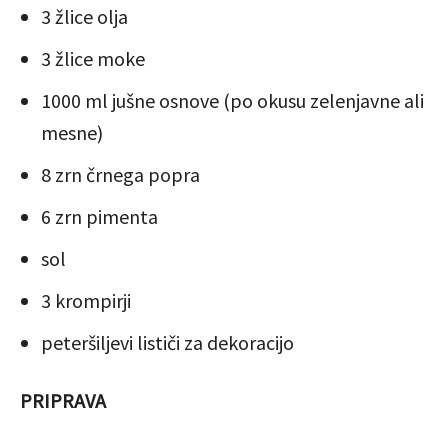
3 žlice olja
3 žlice moke
1000 ml jušne osnove (po okusu zelenjavne ali
mesne)
8 zrn črnega popra
6 zrn pimenta
sol
3 krompirji
peteršiljevi lističi za dekoracijo
PRIPRAVA