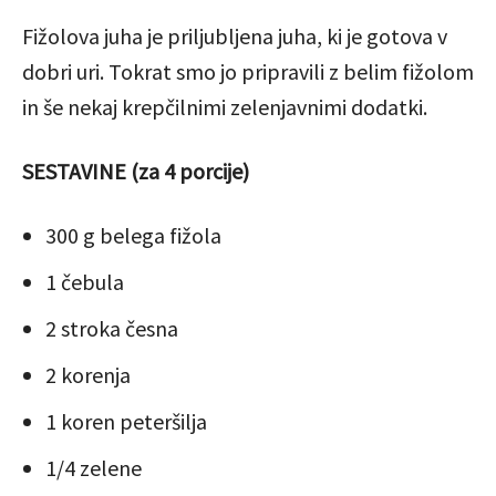
Fižolova juha je priljubljena juha, ki je gotova v
dobri uri. Tokrat smo jo pripravili z belim fižolom
in še nekaj krepčilnimi zelenjavnimi dodatki.
SESTAVINE (za 4 porcije)
300 g belega fižola
1 čebula
2 stroka česna
2 korenja
1 koren peteršilja
1/4 zelene