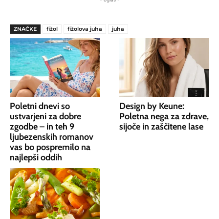
ZNAČKE
fižol
fižolova juha
juha
Poletni dnevi so
Design by Keune:
ustvarjeni za dobre
Poletna nega za zdrave,
zgodbe – in teh 9
sijoče in zaščitene lase
ljubezenskih romanov
vas bo pospremilo na
najlepši oddih