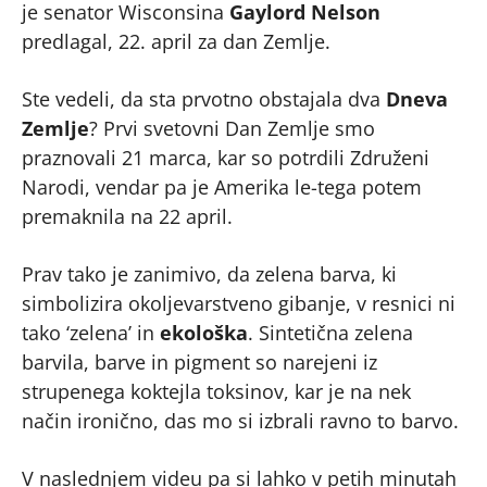
je senator Wisconsina
Gaylord Nelson
predlagal, 22. april za dan Zemlje.
Ste vedeli, da sta prvotno obstajala dva
Dneva
Zemlje
? Prvi svetovni Dan Zemlje smo
praznovali 21 marca, kar so potrdili Združeni
Narodi, vendar pa je Amerika le-tega potem
premaknila na 22 april.
Prav tako je zanimivo, da zelena barva, ki
simbolizira okoljevarstveno gibanje, v resnici ni
tako ‘zelena’ in
ekološka
. Sintetična zelena
barvila, barve in pigment so narejeni iz
strupenega koktejla toksinov, kar je na nek
način ironično, das mo si izbrali ravno to barvo.
V naslednjem videu pa si lahko v petih minutah