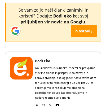
Se vam zdijo naši članki zanimivi in
koristni? Dodajte
Bodi eko
kot svoj
priljubljen vir novic na Googlu
.
›
Nastavi
Bodi Eko
Na uredništvu s skupnimi močmi pripravljamo
številne članke in prispevke za zdravje in
zdravo življenje, ekologijo ter nasvetov za dom
ter učinkovito rabo energije Že več kot 20 let
spremljamo in raziskujemo omenjena
področja ter se ves čas izobražujemo in
nadgrajujemo svoje znanje.