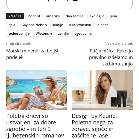
ZNAČKE
22 april
amerika
dan zemlje
ekologija
gaia
gaja
Gaylord Nelson
okolje
okoljevarstvo
planet
teden zemlje
Wisconsin
zemlja
zgodovina
Prejšnji članek
Naslednji članek
Morski minerali za boljši
Ptičja hišica: Kako jo
pridelek
pravilno izdelamo in
skrbimo zanjo
Poletni dnevi so
Design by Keune:
ustvarjeni za dobre
Poletna nega za
zgodbe – in teh 9
zdrave, sijoče in
ljubezenskih romanov
zaščitene lase