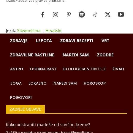
©2007-2026. Vse pravice pridržane.
Jezik:
Slovenščina
|
Hrvatski
ZDRAVJE
LEPOTA
ZDRAVI RECEPTI
VRT
ZDRAVILNE RASTLINE
NAREDI SAM
ZGODBE
ASTRO
OSEBNA RAST
EKOLOGIJA & OKOLJE
ŽIVALI
JOGA
LOKALNO
NAREDI SAM
HOROSKOP
POGOVORI
ZADNJE OBJAVE
Kako odstraniti madeže od sončne kreme?
Zaščita grozdja pred osami brez škropljenja