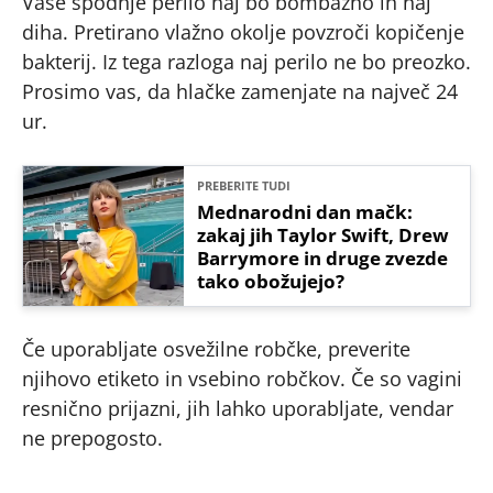
Vaše spodnje perilo naj bo bombažno in naj
diha. Pretirano vlažno okolje povzroči kopičenje
bakterij. Iz tega razloga naj perilo ne bo preozko.
Prosimo vas, da hlačke zamenjate na največ 24
ur.
PREBERITE TUDI
Mednarodni dan mačk:
zakaj jih Taylor Swift, Drew
Barrymore in druge zvezde
tako obožujejo?
Če uporabljate osvežilne robčke, preverite
njihovo etiketo in vsebino robčkov. Če so vagini
resnično prijazni, jih lahko uporabljate, vendar
ne prepogosto.