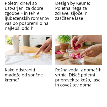
Poletni dnevi so
Design by Keune:
ustvarjeni za dobre
Poletna nega za
zgodbe – in teh 9
zdrave, sijoče in
ljubezenskih romanov
zaščitene lase
vas bo pospremilo na
najlepši oddih
Kako odstraniti
Rožna voda iz domačih
madeže od sončne
vrtnic: Dišeč poletni
kreme?
pripravek za kožo, lase
in osvežitev doma