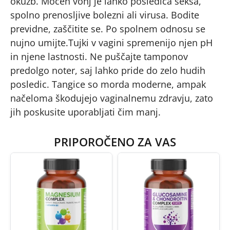
okužb. Močen vonj je lahko posledica seksa,
spolno prenosljive bolezni ali virusa. Bodite
previdne, zaščitite se. Po spolnem odnosu se
nujno umijte.Tujki v vagini spremenijo njen pH
in njene lastnosti. Ne puščajte tamponov
predolgo noter, saj lahko pride do zelo hudih
posledic. Tangice so morda moderne, ampak
načeloma škodujejo vaginalnemu zdravju, zato
jih poskusite uporabljati čim manj.
PRIPOROČENO ZA VAS