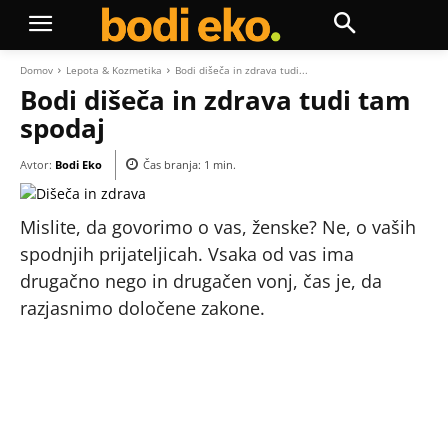
Domov
Lepota & Kozmetika
Bodi dišeča in zdrava tudi...
Bodi dišeča in zdrava tudi tam
spodaj
Avtor:
Bodi Eko
Čas branja:
1
min.
Mislite, da govorimo o vas, ženske? Ne, o vaših
spodnjih prijateljicah. Vsaka od vas ima
drugačno nego in drugačen vonj, čas je, da
razjasnimo določene zakone.