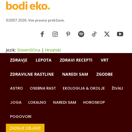
©2007-2026. Vse pravice pridržane.
Jezik:
Slovenščina
|
Hrvatski
ZDRAVJE
LEPOTA
ZDRAVI RECEPTI
VRT
ZDRAVILNE RASTLINE
NAREDI SAM
ZGODBE
ASTRO
OSEBNA RAST
EKOLOGIJA & OKOLJE
ŽIVALI
JOGA
LOKALNO
NAREDI SAM
HOROSKOP
POGOVORI
ZADNJE OBJAVE