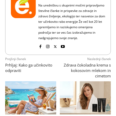
Na uredništvu s skupnimi močmi pripravljamo
številne članke in prispevke za zdravje in
zdravo življenje, ekologijo ter nasvetov za dom
ter učinkovito rabo energije Že več kot 20 let
spremljamo in raziskujemo omenjena
področja ter se ves čas izobražujemo in
nadgrajujemo svoje znanje.
Prejšnji članek
Naslednji članek
Prhljaj: Kako ga učinkovito
Zdrava čokoladna krema s
odpraviti
kokosovim mlekom in
cimetom