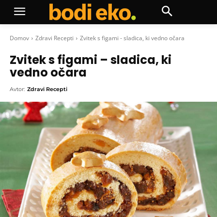
Domov
Zdravi Recepti
Zvitek s figami - sladica, ki vedno očara
Zvitek s figami – sladica, ki
vedno očara
Avtor:
Zdravi Recepti