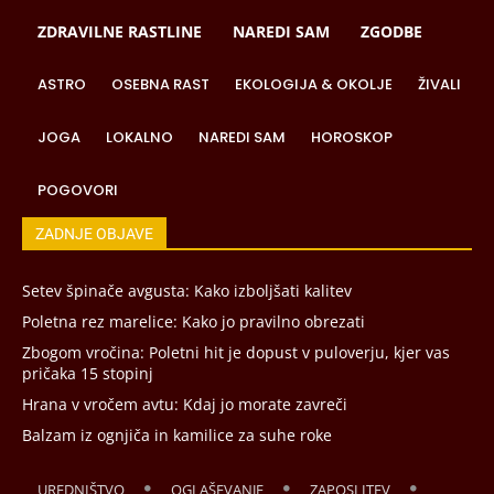
ZDRAVILNE RASTLINE
NAREDI SAM
ZGODBE
ASTRO
OSEBNA RAST
EKOLOGIJA & OKOLJE
ŽIVALI
JOGA
LOKALNO
NAREDI SAM
HOROSKOP
POGOVORI
ZADNJE OBJAVE
Setev špinače avgusta: Kako izboljšati kalitev
Poletna rez marelice: Kako jo pravilno obrezati
Zbogom vročina: Poletni hit je dopust v puloverju, kjer vas
pričaka 15 stopinj
Hrana v vročem avtu: Kdaj jo morate zavreči
Balzam iz ognjiča in kamilice za suhe roke
UREDNIŠTVO
OGLAŠEVANJE
ZAPOSLITEV