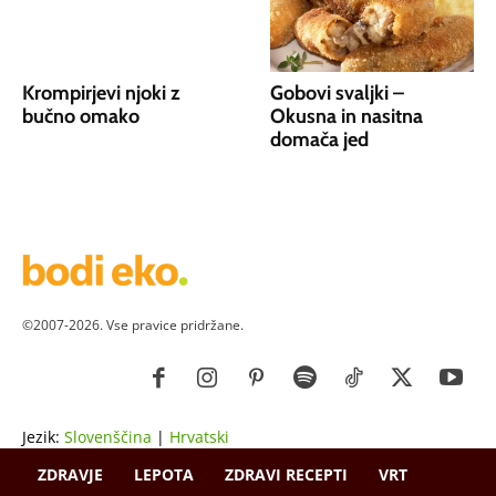
Krompirjevi njoki z
Gobovi svaljki –
bučno omako
Okusna in nasitna
domača jed
©2007-2026. Vse pravice pridržane.
Jezik:
Slovenščina
|
Hrvatski
ZDRAVJE
LEPOTA
ZDRAVI RECEPTI
VRT