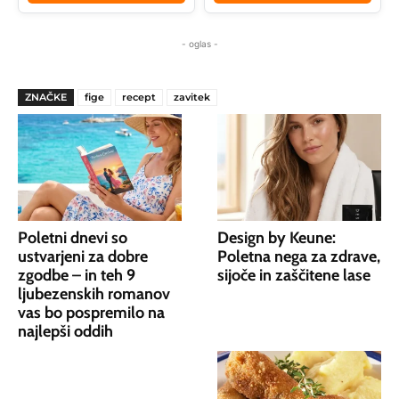
- oglas -
ZNAČKE
fige
recept
zavitek
Poletni dnevi so
Design by Keune:
ustvarjeni za dobre
Poletna nega za zdrave,
zgodbe – in teh 9
sijoče in zaščitene lase
ljubezenskih romanov
vas bo pospremilo na
najlepši oddih