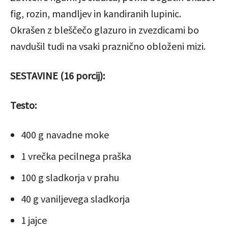
fig, rozin, mandljev in kandiranih lupinic.
Okrašen z bleščečo glazuro in zvezdicami bo
navdušil tudi na vsaki praznično obloženi mizi.
SESTAVINE (16 porcij):
Testo:
400 g navadne moke
1 vrečka pecilnega praška
100 g sladkorja v prahu
40 g vaniljevega sladkorja
1 jajce