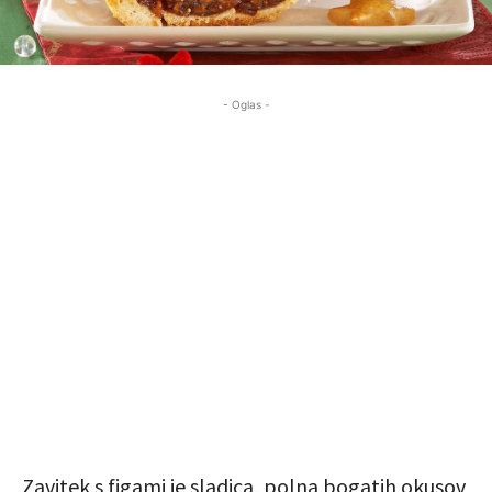
- Oglas -
Zavitek s figami je sladica, polna bogatih okusov