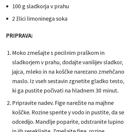
100 g sladkorja v prahu
2 žlici limoninega soka
PRIPRAVA:
Moko zmešajte s pecilnim praškom in
sladkorjem v prahu, dodajte vanilijev sladkor,
jajca, mleko in na koščke narezano zmehčano
maslo. Iz vseh sestavin zgnetite gladko testo,
ki ga pustite počivati ​​na hladnem 30 minut.
Pripravite nadev. Fige narežite na majhne
koščke. Rozine sperite y vodo in pustite, da se
odcedijo. Mandlje poparite, odstranite lupino
in jih sesekljajte. Zmešajte fige, rozine,