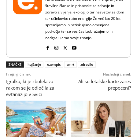
številne članke in prispevke za zdravje in
zdravo življenje, ekologijo ter nasvetov za dom
ter učinkovito rabo energije Že več kot 20 let
spremljamo in raziskujemo omenjena
področja ter se ves čas izobražujemo in
nadgrajujemo svoje znanje.
ZNAČKE
hujšanje
ozempic
smrt
zdravilo
Prejšnji članek
Naslednji članek
Igralka, ki je zbolela za
Ali so letalske karte zares
rakom se je odločila za
prepoceni?
evtanazijo v Švici