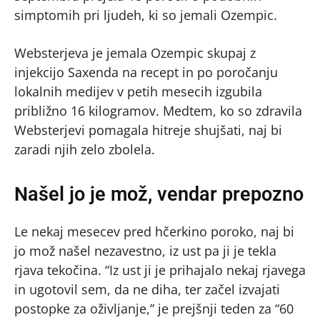
simptomih pri ljudeh, ki so jemali Ozempic.
Websterjeva je jemala Ozempic skupaj z
injekcijo Saxenda na recept in po poročanju
lokalnih medijev v petih mesecih izgubila
približno 16 kilogramov. Medtem, ko so zdravila
Websterjevi pomagala hitreje shujšati, naj bi
zaradi njih zelo zbolela.
Našel jo je mož, vendar prepozno
Le nekaj mesecev pred hčerkino poroko, naj bi
jo mož našel nezavestno, iz ust pa ji je tekla
rjava tekočina. “Iz ust ji je prihajalo nekaj rjavega
in ugotovil sem, da ne diha, ter začel izvajati
postopke za oživljanje,” je prejšnji teden za “60