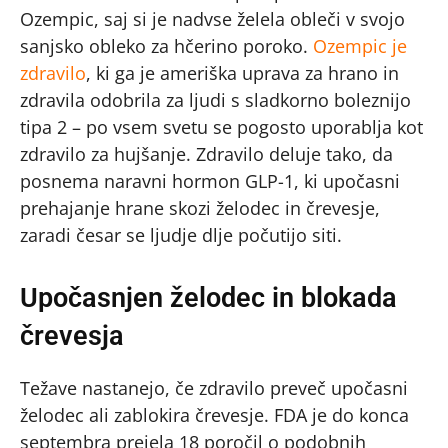
Ozempic, saj si je nadvse želela obleči v svojo
sanjsko obleko za hčerino poroko.
Ozempic je
zdravilo
, ki ga je ameriška uprava za hrano in
zdravila odobrila za ljudi s sladkorno boleznijo
tipa 2 – po vsem svetu se pogosto uporablja kot
zdravilo za hujšanje. Zdravilo deluje tako, da
posnema naravni hormon GLP-1, ki upočasni
prehajanje hrane skozi želodec in črevesje,
zaradi česar se ljudje dlje počutijo siti.
Upočasnjen želodec in blokada
črevesja
Težave nastanejo, če zdravilo preveč upočasni
želodec ali zablokira črevesje. FDA je do konca
septembra prejela 18 poročil o podobnih