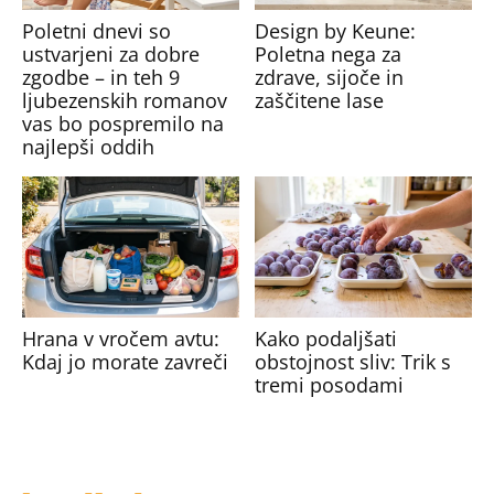
Poletni dnevi so
Design by Keune:
ustvarjeni za dobre
Poletna nega za
zgodbe – in teh 9
zdrave, sijoče in
ljubezenskih romanov
zaščitene lase
vas bo pospremilo na
najlepši oddih
Hrana v vročem avtu:
Kako podaljšati
Kdaj jo morate zavreči
obstojnost sliv: Trik s
tremi posodami