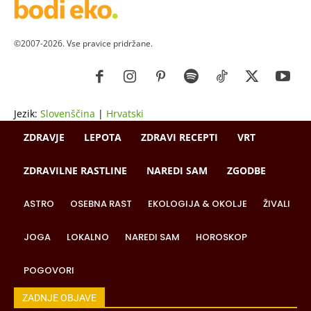
©2007-2026. Vse pravice pridržane.
Jezik:
Slovenščina
|
Hrvatski
ZDRAVJE
LEPOTA
ZDRAVI RECEPTI
VRT
ZDRAVILNE RASTLINE
NAREDI SAM
ZGODBE
ASTRO
OSEBNA RAST
EKOLOGIJA & OKOLJE
ŽIVALI
JOGA
LOKALNO
NAREDI SAM
HOROSKOP
POGOVORI
ZADNJE OBJAVE