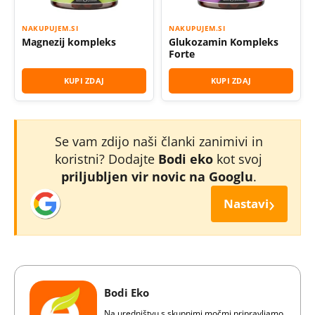
NAKUPUJEM.SI
NAKUPUJEM.SI
Magnezij kompleks
Glukozamin Kompleks
Forte
KUPI ZDAJ
KUPI ZDAJ
Se vam zdijo naši članki zanimivi in
koristni? Dodajte
Bodi eko
kot svoj
priljubljen vir novic na Googlu
.
›
Nastavi
Bodi Eko
Na uredništvu s skupnimi močmi pripravljamo