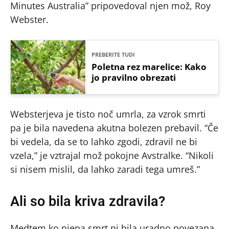
Minutes Australia” pripovedoval njen mož, Roy
Webster.
PREBERITE TUDI
Poletna rez marelice: Kako
jo pravilno obrezati
Websterjeva je tisto noč umrla, za vzrok smrti
pa je bila navedena akutna bolezen prebavil. “Če
bi vedela, da se to lahko zgodi, zdravil ne bi
vzela,” je vztrajal mož pokojne Avstralke. “Nikoli
si nisem mislil, da lahko zaradi tega umreš.”
Ali so bila kriva zdravila?
Medtem ko njena smrt ni bila uradno povezana