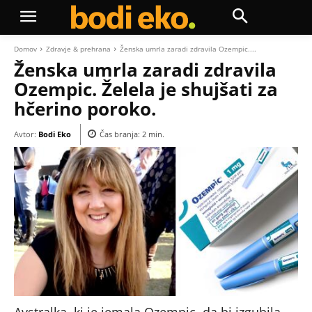
Domov
Zdravje & prehrana
Ženska umrla zaradi zdravila Ozempic....
Ženska umrla zaradi zdravila
Ozempic. Želela je shujšati za
hčerino poroko.
Avtor:
Bodi Eko
Čas branja:
2
min.
Avstralka, ki je jemala Ozempic, da bi izgubila