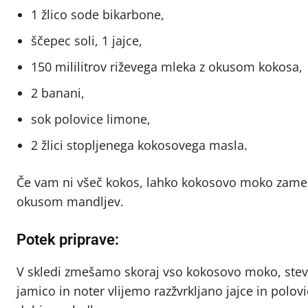
1 žlico sode bikarbone,
ščepec soli, 1 jajce,
150 mililitrov riževega mleka z okusom kokosa,
2 banani,
sok polovice limone,
2 žlici stopljenega kokosovega masla.
Če vam ni všeč kokos, lahko kokosovo moko zamenj
okusom mandljev.
Potek priprave:
V skledi zmešamo skoraj vso kokosovo moko, stevi
jamico in noter vlijemo razžvrkljano jajce in po