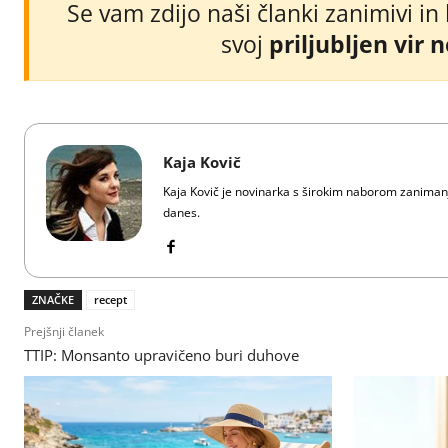
Se vam zdijo naši članki zanimivi in
svoj
priljubljen vir 
Kaja Kovič
Kaja Kovič je novinarka s širokim naborom zanimanja i
danes.
ZNAČKE
recept
Prejšnji članek
TTIP: Monsanto upravičeno buri duhove