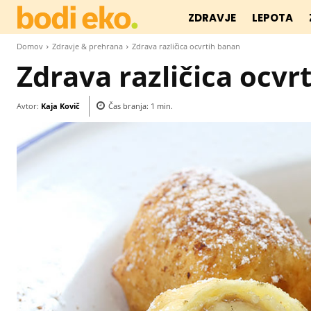
ZDRAVJE
LEPOTA
Domov
Zdravje & prehrana
Zdrava različica ocvrtih banan
Zdrava različica ocvr
Avtor:
Kaja Kovič
Čas branja:
1
min.