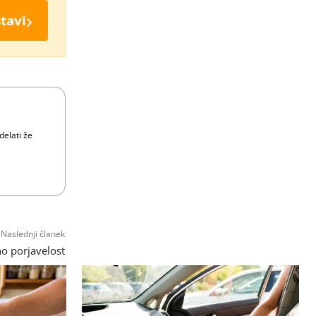
›
tavi
delati že
Naslednji članek
no porjavelost