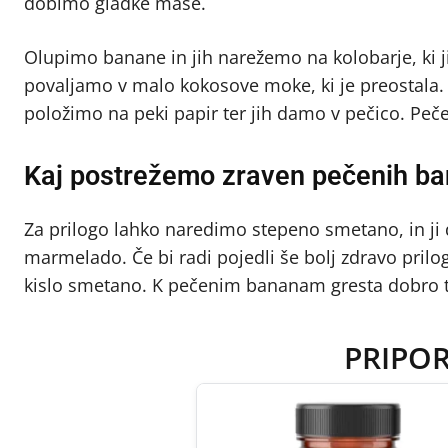
dobimo gladke mase.
Olupimo banane in jih narežemo na kolobarje, ki 
povaljamo v malo kokosove moke, ki je preostala
položimo na peki papir ter jih damo v pečico. Peč
Kaj postrežemo zraven pečenih b
Za prilogo lahko naredimo stepeno smetano, in 
marmelado. Če bi radi pojedli še bolj zdravo pril
kislo smetano. K pečenim bananam gresta dobro tu
PRIPO