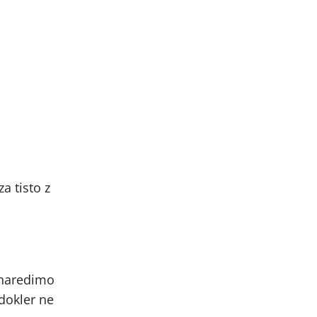
a tisto z
 naredimo
dokler ne