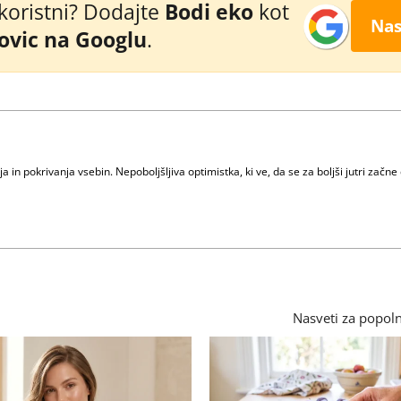
 koristni? Dodajte
Bodi eko
kot
Nas
novic na Googlu
.
n pokrivanja vsebin. Nepoboljšljiva optimistka, ki ve, da se za boljši jutri začne 
Nasveti za popol