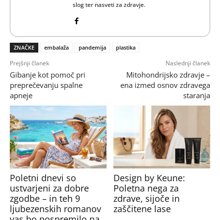
slog ter nasveti za zdravje.
ZNAČKE
embalaža
pandemija
plastika
Prejšnji članek
Naslednji članek
Gibanje kot pomoč pri
Mitohondrijsko zdravje –
preprečevanju spalne
ena izmed osnov zdravega
apneje
staranja
Poletni dnevi so
Design by Keune:
ustvarjeni za dobre
Poletna nega za
zgodbe – in teh 9
zdrave, sijoče in
ljubezenskih romanov
zaščitene lase
vas bo pospremilo na