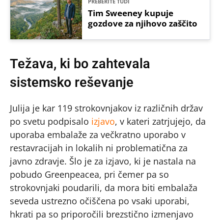
PREBERITE TUDI
Tim Sweeney kupuje
gozdove za njihovo zaščito
Težava, ki bo zahtevala
sistemsko reševanje
Julija je kar 119 strokovnjakov iz različnih držav
po svetu podpisalo
izjavo
, v kateri zatrjujejo, da
uporaba embalaže za večkratno uporabo v
restavracijah in lokalih ni problematična za
javno zdravje. Šlo je za izjavo, ki je nastala na
pobudo Greenpeacea, pri čemer pa so
strokovnjaki poudarili, da mora biti embalaža
seveda ustrezno očiščena po vsaki uporabi,
hkrati pa so priporočili brezstično izmenjavo