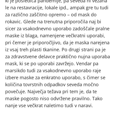
ki je posledica pandemije, pa seveda ni vezana
le na restavracije, lokale ipd., ampak gre tu tudi
za različno zaščitno opremo – od mask do
rokavic. Glede na trenutna priporočila naj bi
sicer za vsakodnevno uporabo zadoščale pralne
maske iz blaga, namenjene večkratni uporabi,
pri čemer je priporočljivo, da je maska narejena
iz vsaj treh plasti tkanine. Po drugi strani pa je
za zdravstvene delavce praktično nujna uporaba
mask, ki se po uporabi zavržejo. Vendar pa
marsikdo tudi za vsakodnevno uporabo raje
izbere maske za enkratno uporabo, s čimer se
količina tovrstnih odpadkov seveda močno
povečuje. Največja težava pri tem je, da te
maske pogosto niso odvržene pravilno. Tako
nanje vse večkrat naletimo tudi v naravi.