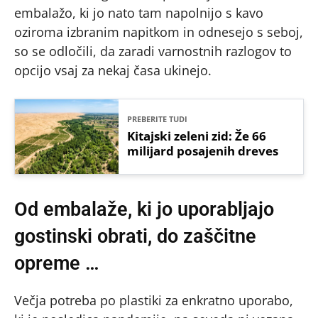
embalažo, ki jo nato tam napolnijo s kavo
oziroma izbranim napitkom in odnesejo s seboj,
so se odločili, da zaradi varnostnih razlogov to
opcijo vsaj za nekaj časa ukinejo.
PREBERITE TUDI
Kitajski zeleni zid: Že 66
milijard posajenih dreves
Od embalaže, ki jo uporabljajo
gostinski obrati, do zaščitne
opreme …
Večja potreba po plastiki za enkratno uporabo,