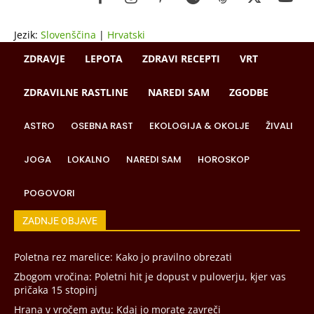
Jezik:
Slovenščina
|
Hrvatski
ZDRAVJE
LEPOTA
ZDRAVI RECEPTI
VRT
ZDRAVILNE RASTLINE
NAREDI SAM
ZGODBE
ASTRO
OSEBNA RAST
EKOLOGIJA & OKOLJE
ŽIVALI
JOGA
LOKALNO
NAREDI SAM
HOROSKOP
POGOVORI
ZADNJE OBJAVE
Poletna rez marelice: Kako jo pravilno obrezati
Zbogom vročina: Poletni hit je dopust v puloverju, kjer vas
pričaka 15 stopinj
Hrana v vročem avtu: Kdaj jo morate zavreči