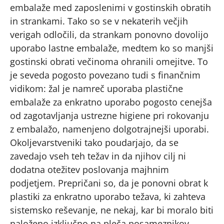
embalaže med zaposlenimi v gostinskih obratih
in strankami. Tako so se v nekaterih večjih
verigah odločili, da strankam ponovno dovolijo
uporabo lastne embalaže, medtem ko so manjši
gostinski obrati večinoma ohranili omejitve. To
je seveda pogosto povezano tudi s finančnim
vidikom: žal je namreč uporaba plastične
embalaže za enkratno uporabo pogosto cenejša
od zagotavljanja ustrezne higiene pri rokovanju
z embalažo, namenjeno dolgotrajnejši uporabi.
Okoljevarstveniki tako poudarjajo, da se
zavedajo vseh teh težav in da njihov cilj ni
dodatna otežitev poslovanja majhnim
podjetjem. Prepričani so, da je ponovni obrat k
plastiki za enkratno uporabo težava, ki zahteva
sistemsko reševanje, ne nekaj, kar bi moralo biti
naloženo izključno na pleča posameznikov.