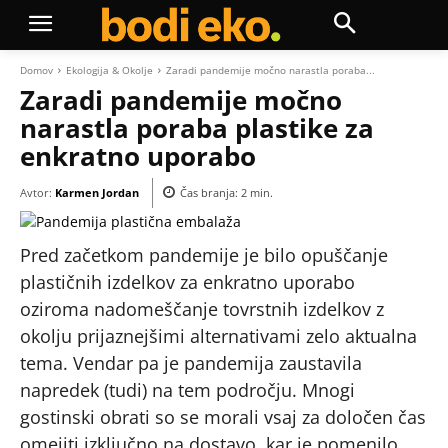
Domov
Ekologija & Okolje
Zaradi pandemije močno narastla poraba...
Zaradi pandemije močno
narastla poraba plastike za
enkratno uporabo
Avtor:
Karmen Jordan
Čas branja:
2
min.
Pred začetkom pandemije je bilo opuščanje
plastičnih izdelkov za enkratno uporabo
oziroma nadomeščanje tovrstnih izdelkov z
okolju prijaznejšimi alternativami zelo aktualna
tema. Vendar pa je pandemija zaustavila
napredek (tudi) na tem področju. Mnogi
gostinski obrati so se morali vsaj za določen čas
omejiti izključno na dostavo, kar je pomenilo