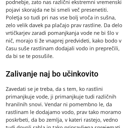
podnebje, zato nas različni ekstremni vremenski
pojavi skorajda ne bi smeli več presenetiti.
Poletja so tudi pri nas vse bolj vroča in sušna,
zelo velik davek pa plačajo prav rastline. Da delo
vrtičkarjev zaradi pomanjkanja vode ne bi šlo v
nič, morajo ti že vnaprej predvideti, kako bodo v
času suše rastlinam dodajali vodo in preprečili,
da bi se te posušile.
Zalivanje naj bo učinkovito
Zavedati se je treba, da s tem, ko rastlini
primanjkuje vode, ji primanjkuje tudi različnih
hranilnih snovi. Vendar ni pomembno le, da
rastlinam le dodajamo vodo, prav tako moramo
poskrbeti, da bo zemlja, v kateri rastejo, vedno
tudi dovolj rahla in tako pripravljena sprejemati