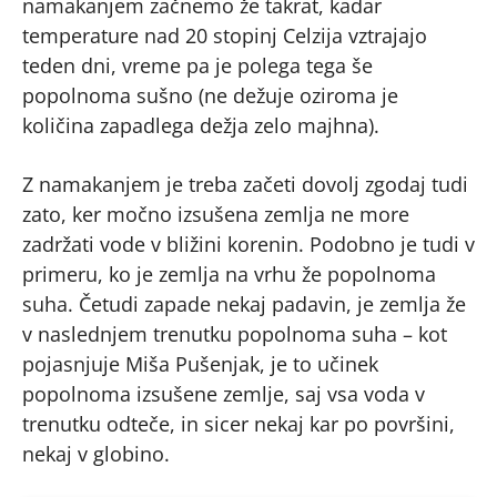
namakanjem začnemo že takrat, kadar
temperature nad 20 stopinj Celzija vztrajajo
teden dni, vreme pa je polega tega še
popolnoma sušno (ne dežuje oziroma je
količina zapadlega dežja zelo majhna).
Z namakanjem je treba začeti dovolj zgodaj tudi
zato, ker močno izsušena zemlja ne more
zadržati vode v bližini korenin. Podobno je tudi v
primeru, ko je zemlja na vrhu že popolnoma
suha. Četudi zapade nekaj padavin, je zemlja že
v naslednjem trenutku popolnoma suha – kot
pojasnjuje Miša Pušenjak, je to učinek
popolnoma izsušene zemlje, saj vsa voda v
trenutku odteče, in sicer nekaj kar po površini,
nekaj v globino.