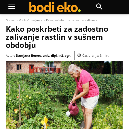
Domov
Vrt & Vrtnarjenje
Kako poskrbeti za zadostno zalivanje...
Kako poskrbeti za zadostno
zalivanje rastlin v sušnem
obdobju
Avtor:
Damjana Benec, univ. dipl. inž. agr.
Čas branja:
3
min.