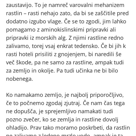
zaustavijo. To je namreč varovalni mehanizem
rastlin – rasti nehajo zato, da bi se zaščitile pred
dodatno izgubo vlage. Če se to zgodi, jim lahko
pomagamo z aminokislinskimi pripravki ali
pripravki iz morskih alg. Z njimi rastline redno
zalivamo, torej vsaj enkrat tedensko. Če bi jih k
rasti hoteli prisiliti z gnojenjem, bi naredili še
več škode, pa ne samo za rastline, ampak tudi
za zemljo in okolje. Pa tudi učinka ne bi bilo
nobenega.
Ko namakamo zemljo, je najbolj priporočljivo,
če to počnemo zgodaj zjutraj. Če nam čas tega
ne dopušča, je sprejemljivo namakati tudi
pozno zvečer, ko se zemlja in rastline dovolj
ohladijo. Prav tako moramo poskrbeti, da rastlin
ne zalivamo z ledeno mrzlo vodo, ampak je ta