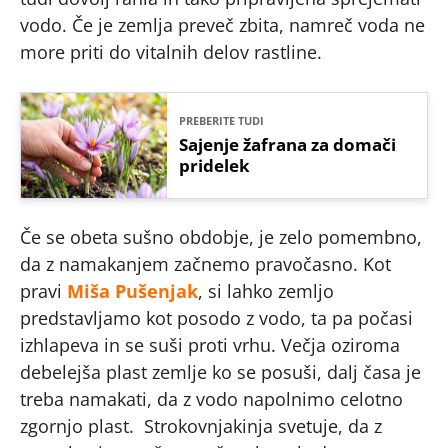
vodo. Če je zemlja preveč zbita, namreč voda ne
more priti do vitalnih delov rastline.
PREBERITE TUDI
Sajenje žafrana za domači
pridelek
Če se obeta sušno obdobje, je zelo pomembno,
da z namakanjem začnemo pravočasno. Kot
pravi
Miša Pušenjak
, si lahko zemljo
predstavljamo kot posodo z vodo, ta pa počasi
izhlapeva in se suši proti vrhu. Večja oziroma
debelejša plast zemlje ko se posuši, dalj časa je
treba namakati, da z vodo napolnimo celotno
zgornjo plast. Strokovnjakinja svetuje, da z