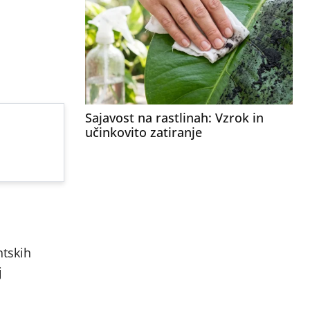
Sajavost na rastlinah: Vzrok in
učinkovito zatiranje
ntskih
j