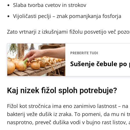
Slaba tvorba cvetov in strokov
Vijoličasti peclji – znak pomanjkanja fosforja
Zato vrtnarji z izkušnjami fižolu posvetijo več pozo
PREBERITE TUDI
Sušenje čebule po 
Kaj nizek fižol sploh potrebuje?
Fižol kot stročnica ima eno zanimivo lastnost – na
bakterij veže dušik iz zraka. To pomeni, da mu ni tr
nasprotno, preveč dušika vodi v bujno rast listov, 