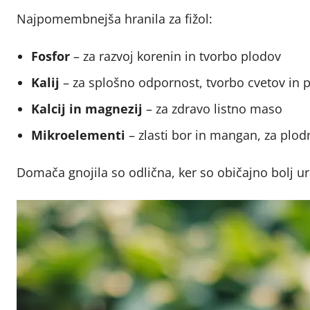
Najpomembnejša hranila za fižol:
Fosfor
– za razvoj korenin in tvorbo plodov
Kalij
– za splošno odpornost, tvorbo cvetov in 
Kalcij in magnezij
– za zdravo listno maso
Mikroelementi
– zlasti bor in mangan, za plodn
Domača gnojila so odlična, ker so običajno bolj urav