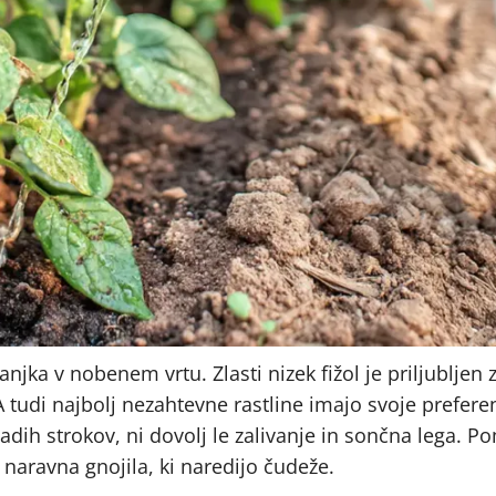
anjka v nobenem vrtu. Zlasti nizek fižol je priljubljen 
A tudi najbolj nezahtevne rastline imajo svoje prefere
mladih strokov, ni dovolj le zalivanje in sončna lega.
naravna gnojila, ki naredijo čudeže.