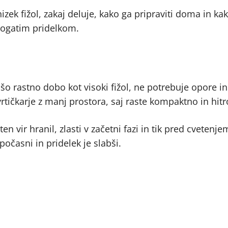
nizek fižol, zakaj deluje, kako ga pripraviti doma in k
 bogatim pridelkom.
jšo rastno dobo kot visoki fižol, ne potrebuje opore in
vrtičkarje z manj prostora, saj raste kompaktno in hitr
en vir hranil, zlasti v začetni fazi in tik pred cvetenj
počasni in pridelek je slabši.