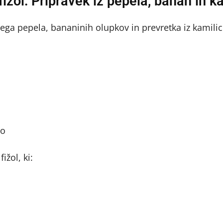
ižol: Pripravek iz pepela, banan in k
ga pepela, bananinih olupkov in prevretka iz kamilic 
no
ižol, ki: