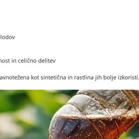
plodov
ost in celično delitev
notežena kot sintetična in rastlina jih bolje izkoristi