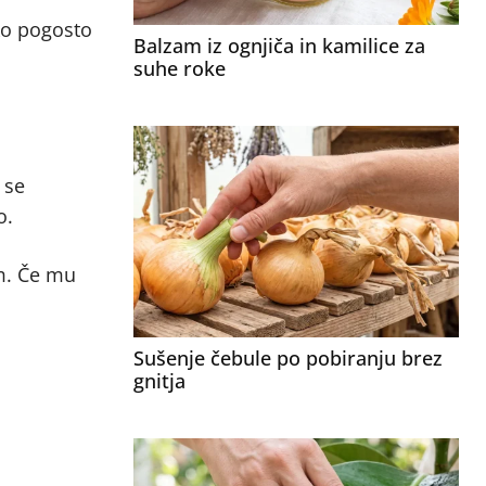
ako pogosto
Balzam iz ognjiča in kamilice za
suhe roke
 se
o.
em. Če mu
Sušenje čebule po pobiranju brez
gnitja