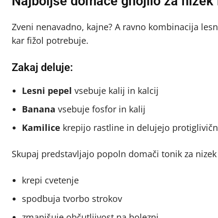
Najboljše domače gnojilo za nizek f
Zveni nenavadno, kajne? A ravno kombinacija lesne
kar fižol potrebuje.
Zakaj deluje:
Lesni pepel
vsebuje kalij in kalcij
Banana
vsebuje fosfor in kalij
Kamilice
krepijo rastline in delujejo protiglivič
Skupaj predstavljajo popoln domači tonik za nizek f
krepi cvetenje
spodbuja tvorbo strokov
zmanjšuje občutljivost na bolezni