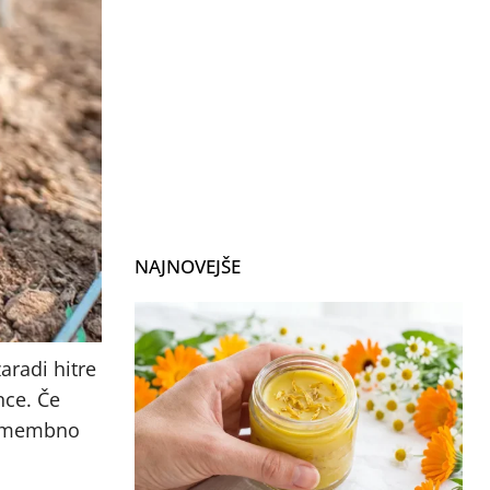
NAJNOVEJŠE
zaradi hitre
nce. Če
 Pomembno