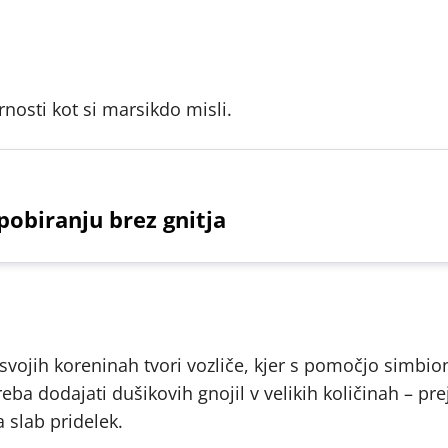
rnosti kot si marsikdo misli.
pobiranju brez gnitja
 svojih koreninah tvori vozliče, kjer s pomočjo simbio
eba dodajati dušikovih gnojil v velikih količinah – pre
a slab pridelek.