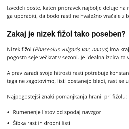
Izvedeli boste, kateri pripravek najbolje deluje na 
ga uporabiti, da bodo rastline hvaležno vračale z
Zakaj je nizek fižol tako poseben?
Nizek fižol (
Phaseolus vulgaris var. nanus
) ima kra
pogosto seje večkrat v sezoni. Je idealna izbira za 
A prav zaradi svoje hitrosti rasti potrebuje konstant
tega ne zagotovimo, listi postanejo bledi, rast se u
Najpogostejši znaki pomanjkanja hranil pri fižolu:
Rumenenje listov od spodaj navzgor
Šibka rast in drobni listi