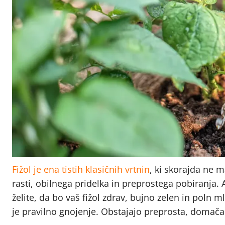
Fižol je ena tistih klasičnih vrtnin
, ki skorajda ne m
rasti, obilnega pridelka in preprostega pobiranja. 
želite, da bo vaš fižol zdrav, bujno zelen in poln 
je pravilno gnojenje. Obstajajo preprosta, domača 