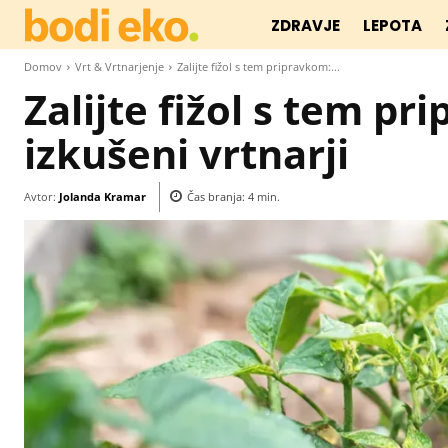
ZDRAVJE
LEPOTA
Domov
Vrt & Vrtnarjenje
Zalijte fižol s tem pripravkom:...
Zalijte fižol s tem pr
izkušeni vrtnarji
Avtor:
Jolanda Kramar
Čas branja:
4
min.