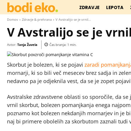
ZDRAVJE
LEPOTA
Domov
Zdravje & prehrana
V Avstralijo se je vrnil...
V Avstralijo se je vrn
Avtor:
Tanja Žuvela
Čas branja:
1
min.
Skorbut je bolezen, ki se pojavi
zaradi pomanjkanj
mornarji, ki so bili več mesecev brez sadja in zel
nedavno pa je odjeknila vest, da se je zopet pojavila
Avstralske zdravstvene oblasti so sporočile, da se
vrnil skorbut, bolezen pomanjkanja enega najpome
poznamo kot bolezen nekdanjih mornarjev in je bil
naj bi primere obolelih za skorbutom zaznali tudi v Š