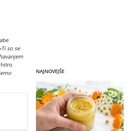
labe
»Ti so se
kuhavanjem
 hitro
NAJNOVEJŠE
 jemo