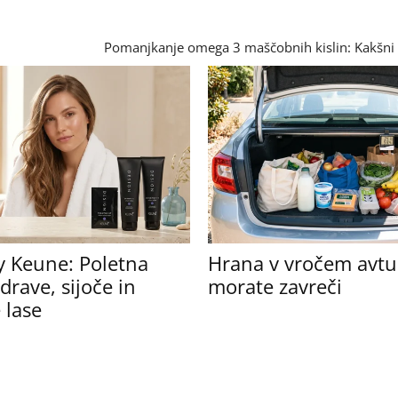
Pomanjkanje omega 3 maščobnih kislin: Kakšni
y Keune: Poletna
Hrana v vročem avtu:
drave, sijoče in
morate zavreči
 lase