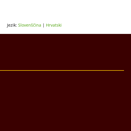
Jezik:
Slovenščina
|
Hrvatski