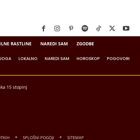
ILNE RASTLINE
NAREDI SAM
ZGODBE
JOGA
LOKALNO
NAREDI SAM
HOROSKOP
POGOVORI
aka 15 stopinj
OTKIH
SPLOŠNI POGOJI
SITEMAP