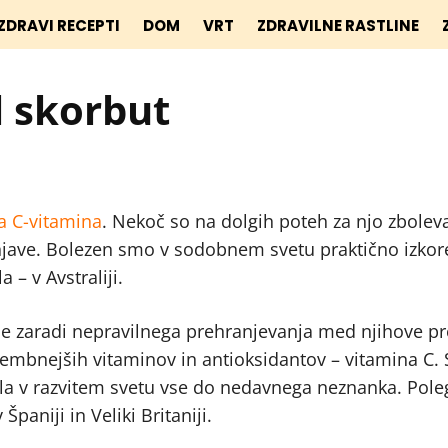
ZDRAVI RECEPTI
DOM
VRT
ZDRAVILNE RASTLINE
il skorbut
a C-vitamina
. Nekoč so na dolgih poteh za njo zboleva
enjave. Bolezen smo v sodobnem svetu praktično izkore
 – v Avstraliji.
 je zaradi nepravilnega prehranjevanja med njihove pr
mbnejših vitaminov in antioksidantov – vitamina C. 
a v razvitem svetu vse do nedavnega neznanka. Poleg
paniji in Veliki Britaniji.