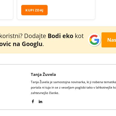
KUPI ZDAJ
 koristni? Dodajte
Bodi eko
kot
Nas
novic na Googlu
.
Tanja Žuvela
Tanja Žuvela je samostojna novinarka, ki ji nobena temati
portala ni tuja in se z veseljam poglobi tako v lahkotnejše ko
zahtevnejše članke.