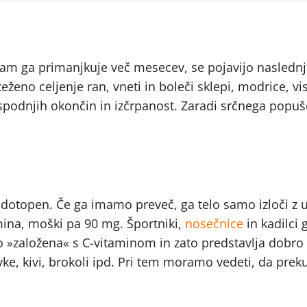
nam ga primanjkuje več mesecev, se pojavijo naslednj
eženo celjenje ran, vneti in boleči sklepi, modrice, vi
spodnjih okončin in izčrpanost. Zaradi srčnega popuš
odotopen. Če ga imamo preveč, ga telo samo izloči z 
mina, moški pa 90 mg. Športniki,
nosečnice
in kadilci 
o »založena« s C-vitaminom in zato predstavlja dobro 
e, kivi, brokoli ipd. Pri tem moramo vedeti, da prek