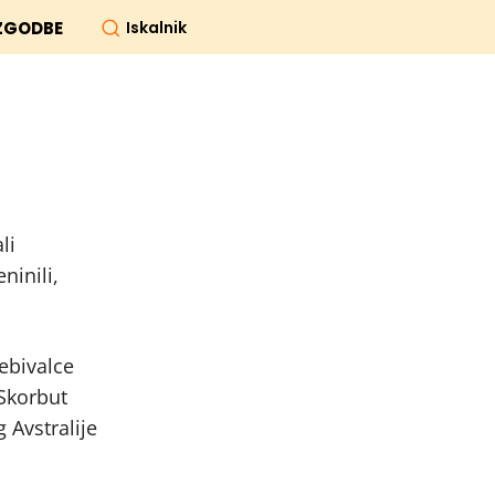
Iskalnik
ZGODBE
li
ninili,
ebivalce
Skorbut
 Avstralije