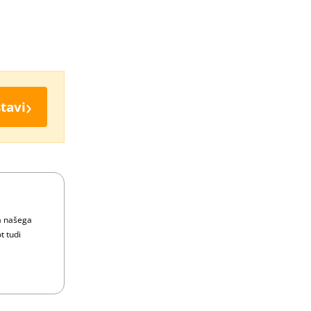
›
tavi
ka našega
t tudi