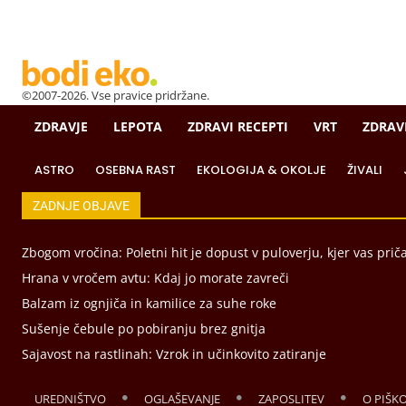
©2007-2026. Vse pravice pridržane.
ZDRAVJE
LEPOTA
ZDRAVI RECEPTI
VRT
ZDRAV
ASTRO
OSEBNA RAST
EKOLOGIJA & OKOLJE
ŽIVALI
ZADNJE OBJAVE
Zbogom vročina: Poletni hit je dopust v puloverju, kjer vas prič
Hrana v vročem avtu: Kdaj jo morate zavreči
Balzam iz ognjiča in kamilice za suhe roke
Sušenje čebule po pobiranju brez gnitja
Sajavost na rastlinah: Vzrok in učinkovito zatiranje
UREDNIŠTVO
OGLAŠEVANJE
ZAPOSLITEV
O PIŠK