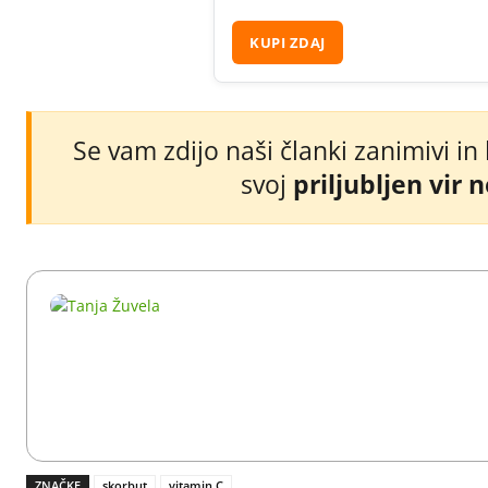
KUPI ZDAJ
Se vam zdijo naši članki zanimivi in
svoj
priljubljen vir 
ZNAČKE
skorbut
vitamin C