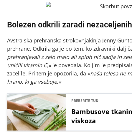
Bolezen odkrili zaradi nezaceljenih
Avstralska prehranska strokovnjakinja Jenny Gunton
prehrane. Odkrila ga je po tem, ko zdravniki dalj č
prehranjevali z zelo malo ali sploh nič sadja in ze
uničili vitamin C,«
je povedala. Ko jim je predpisala
zacelile. Pri tem je opozorila, da
»naša telesa ne m
hrano, ki ga vsebuje.«
PREBERITE TUDI
Bambusove tkanine 
viskoza