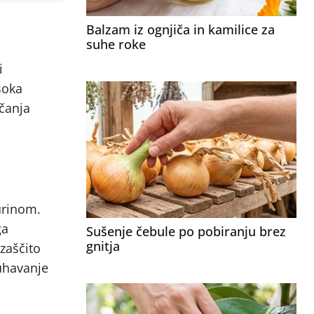
Balzam iz ognjiča in kamilice za
suhe roke
i
soka
čanja
urinom.
ga
Sušenje čebule po pobiranju brez
gnitja
zaščito
uhavanje