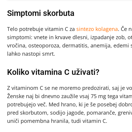
Simptomi skorbuta
Telo potrebuje vitamin C za
sintezo kolagena
. Če 
simptomi: vnete in krvave dlesni, izpadanje zob, ot
vročina, osteoporoza, dermatitis, anemija, edemi 
lahko nastopi smrt.
Koliko vitamina C uživati?
Z vitaminom C se ne moremo predozirati, saj je v
Ženske naj bi dnevno zaužile vsaj 75 mg tega vita
potrebujejo več. Med hrano, ki je še posebej dobr
pred skorbutom, sodijo jagode, pomaranče, grenivk
uniči pomembna hranila, tudi vitamin C.