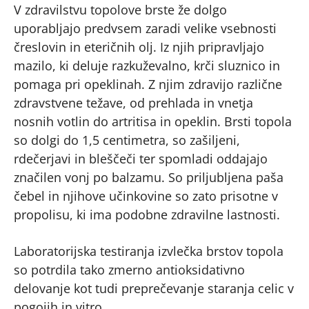
V zdravilstvu topolove brste že dolgo
uporabljajo predvsem zaradi velike vsebnosti
čreslovin in eteričnih olj. Iz njih pripravljajo
mazilo, ki deluje razkuževalno, krči sluznico in
pomaga pri opeklinah. Z njim zdravijo različne
zdravstvene težave, od prehlada in vnetja
nosnih votlin do artritisa in opeklin. Brsti topola
so dolgi do 1,5 centimetra, so zašiljeni,
rdečerjavi in bleščeči ter spomladi oddajajo
značilen vonj po balzamu. So priljubljena paša
čebel in njihove učinkovine so zato prisotne v
propolisu, ki ima podobne zdravilne lastnosti.
Laboratorijska testiranja izvlečka brstov topola
so potrdila tako zmerno antioksidativno
delovanje kot tudi preprečevanje staranja celic v
pogojih in vitro.