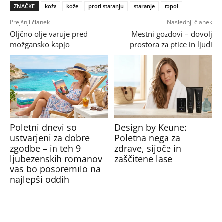
ZNAČKE
koža
kože
proti staranju
staranje
topol
Prejšnji članek
Naslednji članek
Oljčno olje varuje pred
Mestni gozdovi – dovolj
možgansko kapjo
prostora za ptice in ljudi
Poletni dnevi so
Design by Keune:
ustvarjeni za dobre
Poletna nega za
zgodbe – in teh 9
zdrave, sijoče in
ljubezenskih romanov
zaščitene lase
vas bo pospremilo na
najlepši oddih