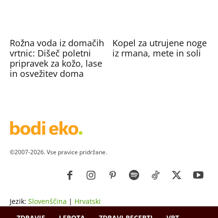
Rožna voda iz domačih
Kopel za utrujene noge
vrtnic: Dišeč poletni
iz rmana, mete in soli
pripravek za kožo, lase
in osvežitev doma
©2007-2026. Vse pravice pridržane.
Jezik:
Slovenščina
|
Hrvatski
ZDRAVJE
LEPOTA
ZDRAVI RECEPTI
VRT