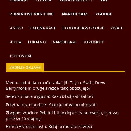
ZDRAVILNE RASTLINE
NAREDI SAM
ZGODBE
ASTRO
OSEBNA RAST
EKOLOGIJA & OKOLJE
ŽIVALI
JOGA
LOKALNO
NAREDI SAM
HOROSKOP
POGOVORI
ZADNJE OBJAVE
Mednarodni dan mačk: zakaj jih Taylor Swift, Drew
Barrymore in druge zvezde tako obožujejo?
Setev špinače avgusta: Kako izboljšati kalitev
Poletna rez marelice: Kako jo pravilno obrezati
Zbogom vročina: Poletni hit je dopust v puloverju, kjer vas
pričaka 15 stopinj
Hrana v vročem avtu: Kdaj jo morate zavreči