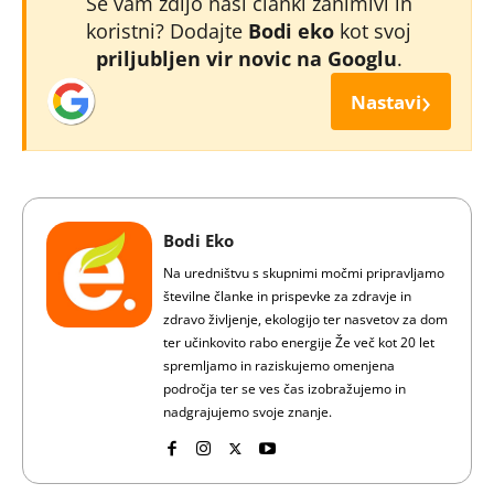
Se vam zdijo naši članki zanimivi in
koristni? Dodajte
Bodi eko
kot svoj
priljubljen vir novic na Googlu
.
›
Nastavi
Bodi Eko
Na uredništvu s skupnimi močmi pripravljamo
številne članke in prispevke za zdravje in
zdravo življenje, ekologijo ter nasvetov za dom
ter učinkovito rabo energije Že več kot 20 let
spremljamo in raziskujemo omenjena
področja ter se ves čas izobražujemo in
nadgrajujemo svoje znanje.