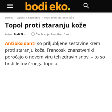
Domov
Lepota & Kozmetika
Topol proti staranju kože
Topol proti staranju kože
Avtor:
Bodi Eko
Čas branja:
Less than 1
min.
Antioksidanti
so priljubljene sestavine krem
proti staranju kože. Francoski znanstveniki
poročajo o novem viru teh zdravih snovi – to so
brsti listov črnega topola.