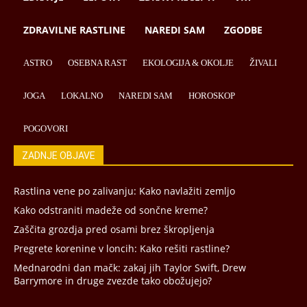
ZDRAVILNE RASTLINE
NAREDI SAM
ZGODBE
ASTRO
OSEBNA RAST
EKOLOGIJA & OKOLJE
ŽIVALI
JOGA
LOKALNO
NAREDI SAM
HOROSKOP
POGOVORI
ZADNJE OBJAVE
Rastlina vene po zalivanju: Kako navlažiti zemljo
Kako odstraniti madeže od sončne kreme?
Zaščita grozdja pred osami brez škropljenja
Pregrete korenine v loncih: Kako rešiti rastline?
Mednarodni dan mačk: zakaj jih Taylor Swift, Drew
Barrymore in druge zvezde tako obožujejo?