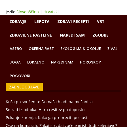
Jezik:
Slovenščina
|
Hrvatski
ZDRAVJE
LEPOTA
ZDRAVI RECEPTI
VRT
ZDRAVILNE RASTLINE
NAREDI SAM
ZGODBE
ASTRO
OSEBNA RAST
EKOLOGIJA & OKOLJE
ŽIVALI
JOGA
LOKALNO
NAREDI SAM
HOROSKOP
POGOVORI
ZADNJE OBJAVE
Koža po sončenju: Domača hladilna mešanica
Smrad iz odtoka: Hitra rešitev po dopustu
Pokanje korenja: Kako ga preprečiti po suši
Ose na kumarah: Zakaj so zdaj začele gristi tudi zelenjavo?