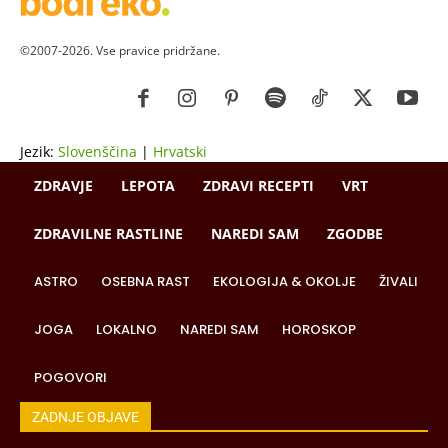
©2007-2026. Vse pravice pridržane.
Jezik:
Slovenščina
|
Hrvatski
ZDRAVJE
LEPOTA
ZDRAVI RECEPTI
VRT
ZDRAVILNE RASTLINE
NAREDI SAM
ZGODBE
ASTRO
OSEBNA RAST
EKOLOGIJA & OKOLJE
ŽIVALI
JOGA
LOKALNO
NAREDI SAM
HOROSKOP
POGOVORI
ZADNJE OBJAVE