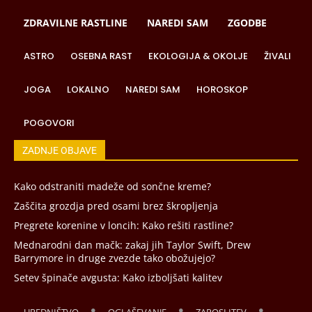
ZDRAVILNE RASTLINE
NAREDI SAM
ZGODBE
ASTRO
OSEBNA RAST
EKOLOGIJA & OKOLJE
ŽIVALI
JOGA
LOKALNO
NAREDI SAM
HOROSKOP
POGOVORI
ZADNJE OBJAVE
Kako odstraniti madeže od sončne kreme?
Zaščita grozdja pred osami brez škropljenja
Pregrete korenine v loncih: Kako rešiti rastline?
Mednarodni dan mačk: zakaj jih Taylor Swift, Drew
Barrymore in druge zvezde tako obožujejo?
Setev špinače avgusta: Kako izboljšati kalitev
UREDNIŠTVO
OGLAŠEVANJE
ZAPOSLITEV