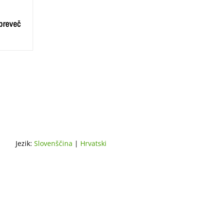
 preveč
Jezik:
Slovenščina
|
Hrvatski