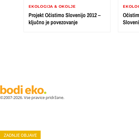
EKOLOGIJA & OKOLJE
EKOLOG
Projekt Očistimo Slovenijo 2012 –
Očistim
ključno je povezovanje
Sloveni
©2007-2026. Vse pravice pridržane.
ZDRAVJE
LEPOTA
ZDRAVI RECEPTI
VRT
ZDRAVILN
ASTRO
OSEBNA RAST
EKOLOGIJA & OKOLJE
ŽIVALI
JO
ZADNJE OBJAVE