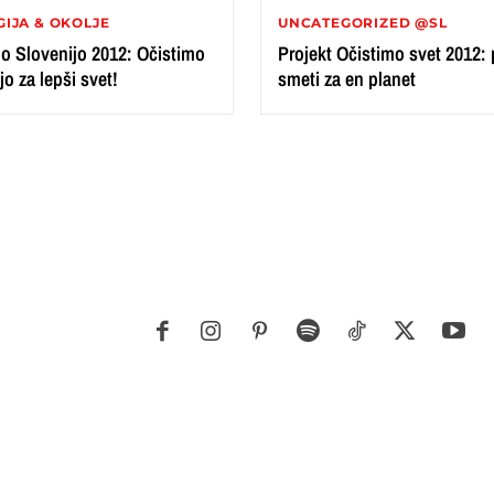
IJA & OKOLJE
UNCATEGORIZED @SL
o Slovenijo 2012: Očistimo
Projekt Očistimo svet 2012:
jo za lepši svet!
smeti za en planet
E RASTLINE
NAREDI SAM
ZGODBE
GA
LOKALNO
NAREDI SAM
HOROSKOP
POGOVORI