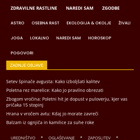
ZDRAVILNE RASTLINE
NAREDI SAM
ZGODBE
ASTRO
OSEBNA RAST
EKOLOGIJA & OKOLJE
ŽIVALI
JOGA
LOKALNO
NAREDI SAM
HOROSKOP
POGOVORI
ZADNJE OBJAVE
Setev špinače avgusta: Kako izboljšati kalitev
Poletna rez marelice: Kako jo pravilno obrezati
Zbogom vročina: Poletni hit je dopust v puloverju, kjer vas
pričaka 15 stopinj
Hrana v vročem avtu: Kdaj jo morate zavreči
Balzam iz ognjiča in kamilice za suhe roke
UREDNIŠTVO
OGLAŠEVANJE
ZAPOSLITEV