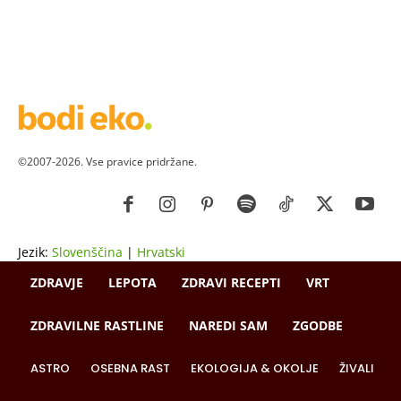
©2007-2026. Vse pravice pridržane.
Jezik:
Slovenščina
|
Hrvatski
ZDRAVJE
LEPOTA
ZDRAVI RECEPTI
VRT
ZDRAVILNE RASTLINE
NAREDI SAM
ZGODBE
ASTRO
OSEBNA RAST
EKOLOGIJA & OKOLJE
ŽIVALI