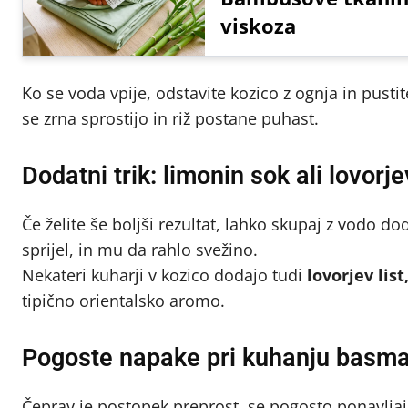
viskoza
Ko se voda vpije, odstavite kozico z ognja in pustit
se zrna sprostijo in riž postane puhast.
Dodatni trik: limonin sok ali lovorjev
Če želite še boljši rezultat, lahko skupaj z vodo d
sprijel, in mu da rahlo svežino.
Nekateri kuharji v kozico dodajo tudi
lovorjev lis
tipično orientalsko aromo.
Pogoste napake pri kuhanju basma
Čeprav je postopek preprost, se pogosto ponavljaj