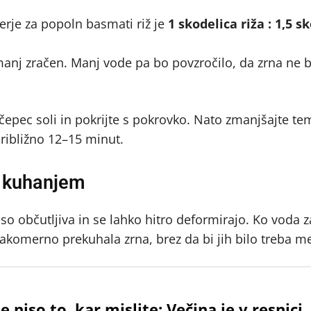
erje za popoln basmati riž je
1 skodelica riža : 1,5 s
manj zračen. Manj vode pa bo povzročilo, da zrna ne 
ščepec soli in pokrijte s pokrovko. Nato zmanjšajte t
ribližno 12–15 minut.
d kuhanjem
o občutljiva in se lahko hitro deformirajo. Ko voda z
nakomerno prekuhala zrna, brez da bi jih bilo treba me
niso to, kar mislite: Večina je v resnici