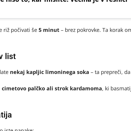
e riž počivati še
5 minut
– brez pokrovke. Ta korak o
 list
odate
nekaj kapljic limoninega soka
– ta prepreči, da 
t, cimetovo palčko ali strok kardamoma
, ki basmati
tija
o iste napake: