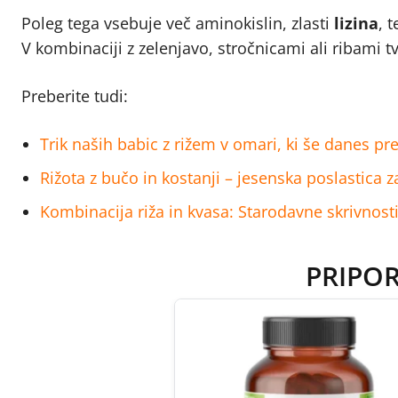
Poleg tega vsebuje več aminokislin, zlasti
lizina
, 
V kombinaciji z zelenjavo, stročnicami ali ribami t
Preberite tudi:
Trik naših babic z rižem v omari, ki še danes pr
Rižota z bučo in kostanji – jesenska poslastica 
Kombinacija riža in kvasa: Starodavne skrivnost
PRIPO