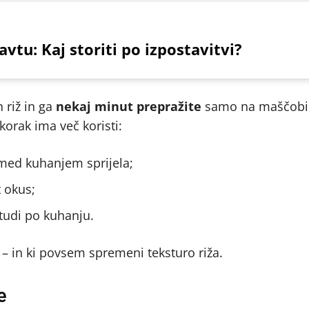
vtu: Kaj storiti po izpostavitvi?
 riž in ga
nekaj minut
prepražite
samo na maščobi,
korak ima več koristi:
 med kuhanjem sprijela;
t okus;
tudi po kuhanju.
ja – in ki povsem spremeni teksturo riža.
e