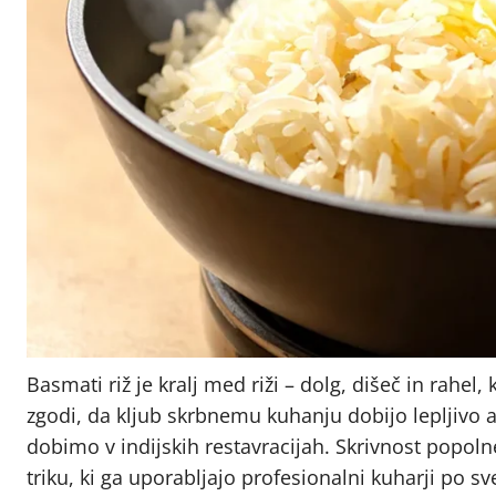
Basmati riž je kralj med riži – dolg, dišeč in rah
zgodi, da kljub skrbnemu kuhanju dobijo lepljivo
dobimo v indijskih restavracijah. Skrivnost popol
triku, ki ga uporabljajo profesionalni kuharji po sv