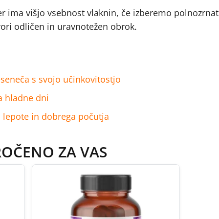
ter ima višjo vsebnost vlaknin, če izberemo polnozrnato
vori odličen in uravnotežen obrok.
eseneča s svojo učinkovitostjo
za hladne dni
i lepote in dobrega počutja
ROČENO ZA VAS