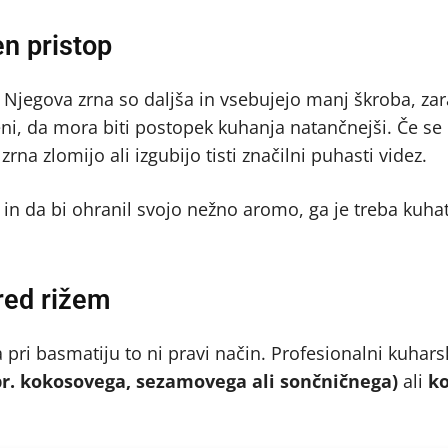
n pristop
 Njegova zrna so daljša in vsebujejo manj škroba, zar
ni, da mora biti postopek kuhanja natančnejši. Če se 
rna zlomijo ali izgubijo tisti značilni puhasti videz.
n da bi ohranil svojo nežno aromo, ga je treba kuhat
pred rižem
 pri basmatiju to ni pravi način. Profesionalni kuharsk
npr. kokosovega, sezamovega ali sončničnega)
ali
k