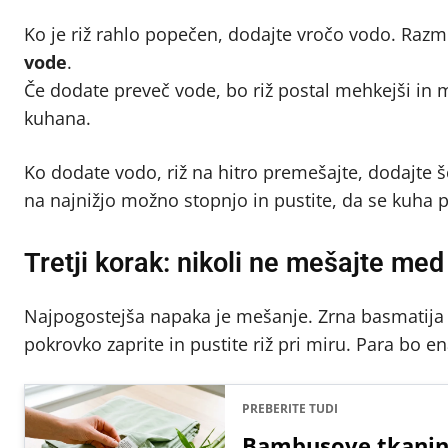
Ko je riž rahlo popečen, dodajte vročo vodo. Razm
vode
.
Če dodate preveč vode, bo riž postal mehkejši in 
kuhana.
Ko dodate vodo, riž na hitro premešajte, dodajte 
na najnižjo možno stopnjo in pustite, da se kuha p
Tretji korak: nikoli ne mešajte me
Najpogostejša napaka je mešanje. Zrna basmatija s
pokrovko zaprite in pustite riž pri miru. Para bo e
PREBERITE TUDI
Bambusove tkanine 