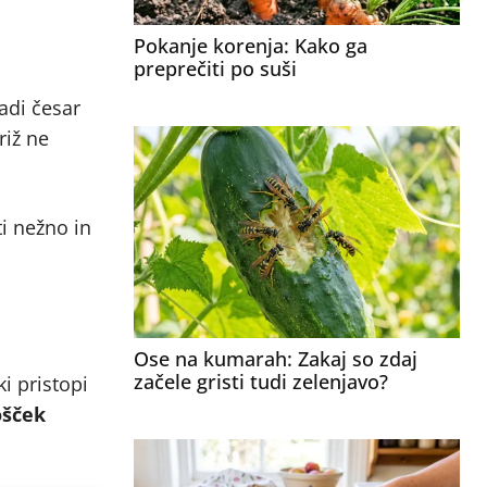
Pokanje korenja: Kako ga
preprečiti po suši
adi česar
riž ne
i nežno in
Ose na kumarah: Zakaj so zdaj
začele gristi tudi zelenjavo?
i pristopi
ošček