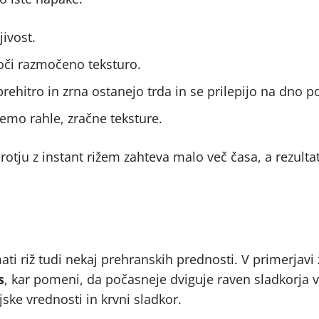
jivost.
oči razmočeno teksturo.
ehitro in zrna ostanejo trda in se prilepijo na dno p
žemo rahle, zračne teksture.
protju z instant rižem zahteva malo več časa, a rezulta
i riž tudi nekaj prehranskih prednosti. V primerjavi 
s
, kar pomeni, da počasneje dviguje raven sladkorja v 
jske vrednosti in krvni sladkor.