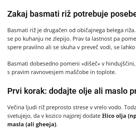
Zakaj basmati riž potrebuje posebe
Basmati riž je drugačen od običajnega belega riža.
se po kuhanju ne zlepijo. Prav ta lastnost pa pome
spere pravilno ali se skuha v preveč vodi, se lahko z
Basmati dobesedno pomeni »dišeč« v hindujščini, i
s pravim ravnovesjem maščobe in toplote.
Prvi korak: dodajte olje ali maslo 
Večina ljudi riž preprosto strese v vrelo vodo. Toda
svetujejo, da v kozico najprej dodate
žlico olja (
masla (ali gheeja)
.