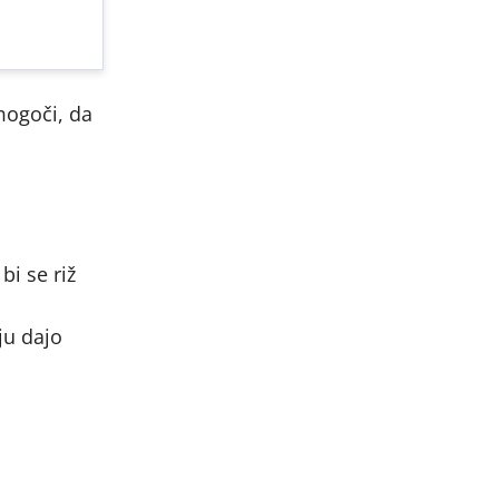
mogoči, da
bi se riž
ju dajo