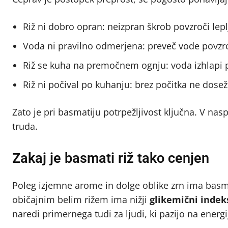
Riž ni dobro opran: neizpran škrob povzroči lepl
Voda ni pravilno odmerjena: preveč vode povzr
Riž se kuha na premočnem ognju: voda izhlapi pr
Riž ni počival po kuhanju: brez počitka ne dose
Zato je pri basmatiju potrpežljivost ključna. V nas
truda.
Zakaj je basmati riž tako cenjen
Poleg izjemne arome in dolge oblike zrn ima basmat
običajnim belim rižem ima nižji
glikemični indek
naredi primernega tudi za ljudi, ki pazijo na energi