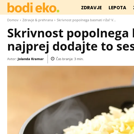
ZDRAVJE
LEPOTA
Domov
Zdravje & prehrana
Skrivnost popolnega basmati riža? V...
Skrivnost popolnega 
najprej dodajte to se
Avtor:
Jolanda Kramar
Čas branja:
3
min.