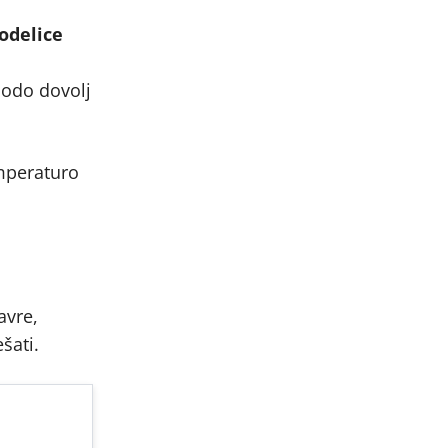
kodelice
bodo dovolj
emperaturo
avre,
šati.