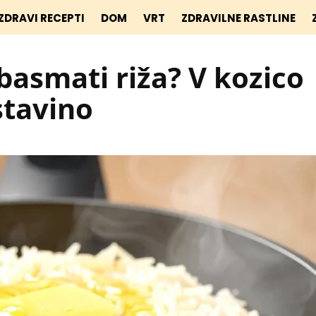
ZDRAVI RECEPTI
DOM
VRT
ZDRAVILNE RASTLINE
basmati riža? V kozico
stavino