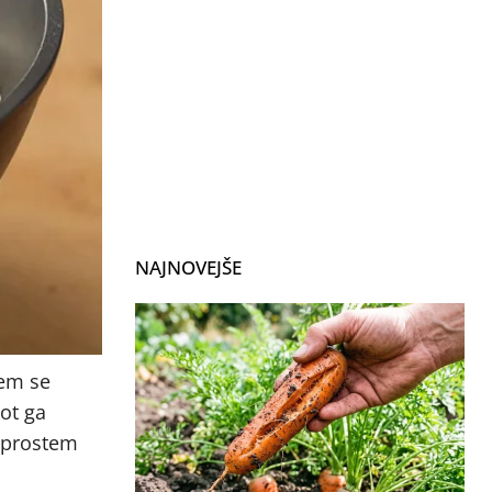
NAJNOVEJŠE
jem se
ot ga
reprostem