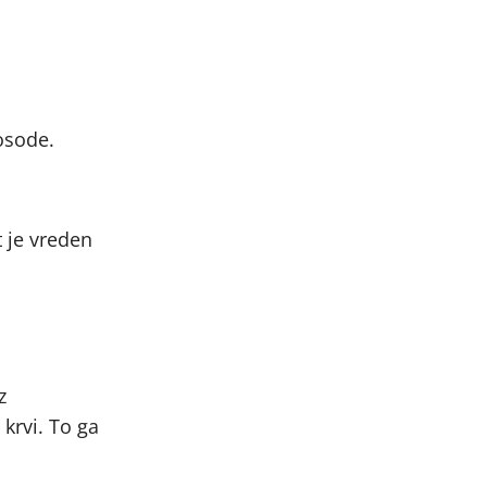
osode.
t je vreden
z
krvi. To ga