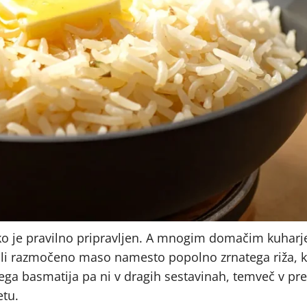
el, ko je pravilno pripravljen. A mnogim domačim kuhar
 ali razmočeno maso namesto popolno zrnatega riža, k
nega basmatija pa ni v dragih sestavinah, temveč v p
etu.