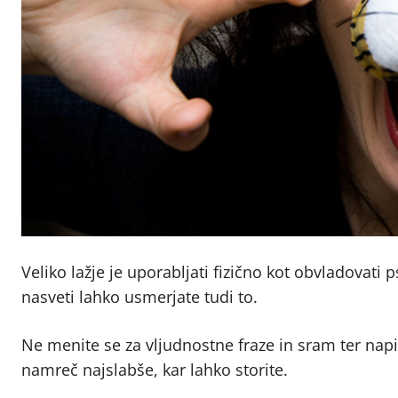
Veliko lažje je uporabljati fizično kot obvladovati
nasveti lahko usmerjate tudi to.
Ne menite se za vljudnostne fraze in sram ter napiši
namreč najslabše, kar lahko storite.