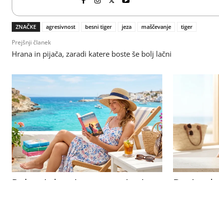
ZNAČKE
agresivnost
besni tiger
jeza
maščevanje
tiger
Prejšnji članek
Hrana in pijača, zaradi katere boste še bolj lačni
Poletni dnevi so ustvarjeni za
Design b
dobre zgodbe – in teh 9
nega za z
ljubezenskih romanov vas bo
zaščitene