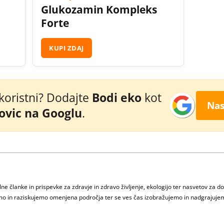
Glukozamin Kompleks
Forte
KUPI ZDAJ
 koristni? Dodajte
Bodi eko
kot
Nas
novic na Googlu
.
e članke in prispevke za zdravje in zdravo življenje, ekologijo ter nasvetov za d
jamo in raziskujemo omenjena področja ter se ves čas izobražujemo in nadgrajuje