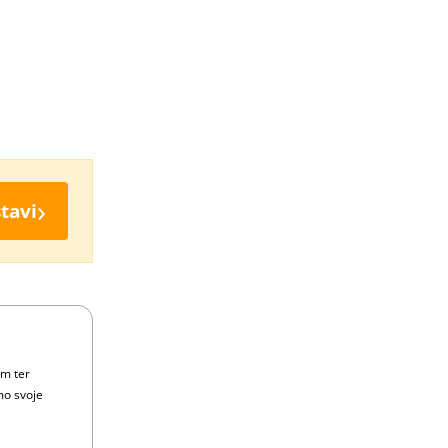
›
tavi
om ter
mo svoje