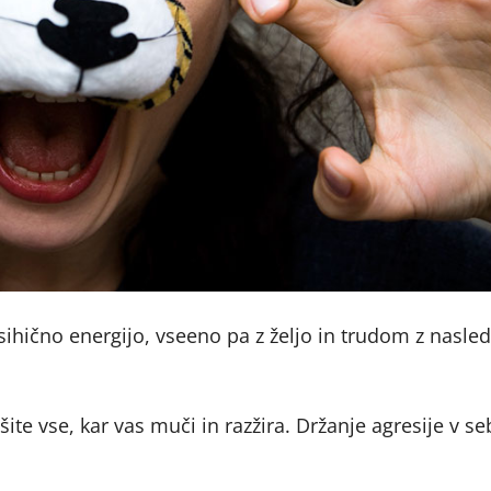
 psihično energijo, vseeno pa z željo in trudom z nasle
te vse, kar vas muči in razžira. Držanje agresije v seb