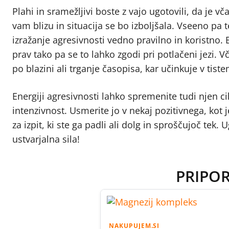
Plahi in sramežljivi boste z vajo ugotovili, da je v
vam blizu in situacija se bo izboljšala. Vseeno pa
izražanje agresivnosti vedno pravilno in koristno. 
prav tako pa se to lahko zgodi pri potlačeni jezi.
po blazini ali trganje časopisa, kar učinkuje v tist
Energiji agresivnosti lahko spremenite tudi njen ci
intenzivnost. Usmerite jo v nekaj pozitivnega, kot 
za izpit, ki ste ga padli ali dolg in sproščujoč tek.
ustvarjalna sila!
PRIPO
NAKUPUJEM.SI