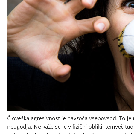
Človeška agresivnost je navzoča vsepovsod. To je mo
neugodja. Ne kaže se le v fizični obliki, temveč tud