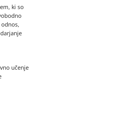
dem, ki so
 svobodno
š odnos,
udarjanje
zivno učenje
e