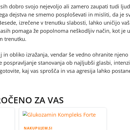
časih dobro svojo nejevoljo ali zamero zaupati tudi lju
 tega dejstva ne smemo posploševati in misliti, da je
Besede, izrečene v trenutku slabosti, lahko uničijo va
 Včasih pomaga že popolnoma neškodljiv način, kot je 
em trenutku.
lj in obliko izražanja, vendar še vedno ohranite njeno
je pospravljanje stanovanja ob najljubši glasbi, inten
 Ugotovite, kaj vas sprošča in vsa agresija lahko postan
ROČENO ZA VAS
NAKUPUJEM.SI