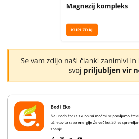
Magnezij kompleks
KUPI ZDAJ
Se vam zdijo naši članki zanimivi in
svoj
priljubljen vir 
Bodi Eko
Na uredništvu s skupnimi močmi pripravljamo številn
učinkovito rabo energije Že več kot 20 let spreml
znanje.