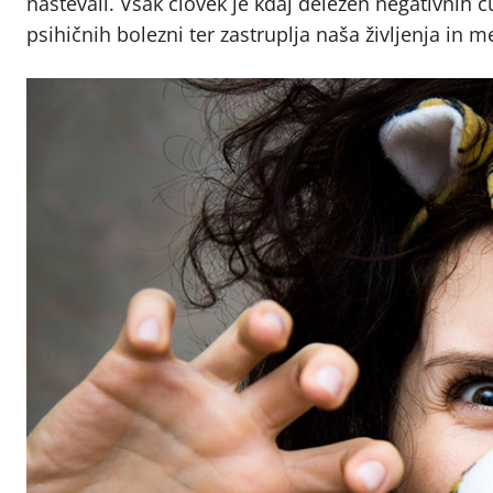
naštevali. Vsak človek je kdaj deležen negativnih ču
psihičnih bolezni ter zastruplja naša življenja in