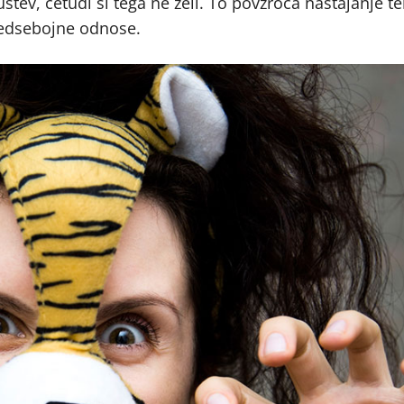
stev, četudi si tega ne želi. To povzroča nastajanje te
 medsebojne odnose.