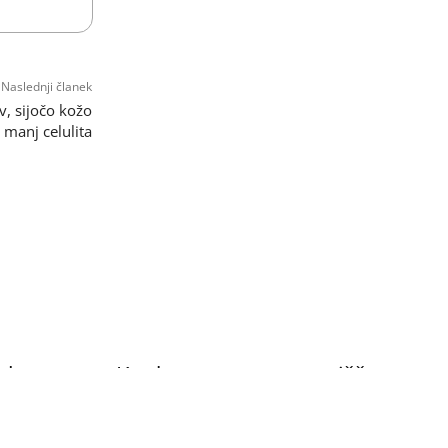
Naslednji članek
v, sijočo kožo
n manj celulita
alo
Ko dom postane smetišče:
udje pa
kompulzivno kopičenje
očem
neuporabnih stvari