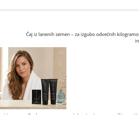
Čaj iz lanenih semen – za izgubo odvečnih kilogramo
i
y Keune: Poletna
Morje je ponoči zasij
drave, sijoče in
električno modro, lj
 lase
niso verjeli svojim 