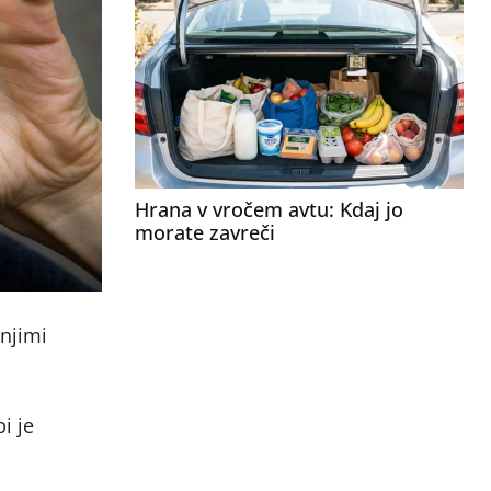
Hrana v vročem avtu: Kdaj jo
morate zavreči
dnjimi
i je