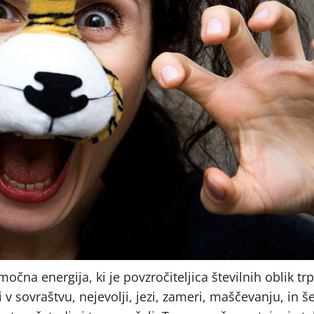
čna energija, ki je povzročiteljica številnih oblik trp
i v sovraštvu, nejevolji, jezi, zameri, maščevanju, in š