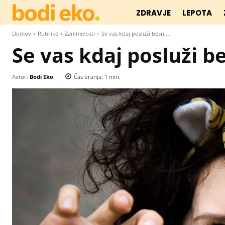
ZDRAVJE
LEPOTA
Domov
Rubrike
Zanimivosti
Se vas kdaj posluži besni...
Se vas kdaj posluži be
Avtor:
Bodi Eko
Čas branja:
1
min.