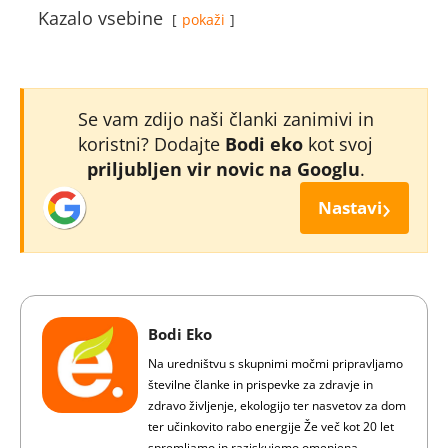
Kazalo vsebine
pokaži
Se vam zdijo naši članki zanimivi in
koristni? Dodajte
Bodi eko
kot svoj
priljubljen vir novic na Googlu
.
›
Nastavi
Bodi Eko
Na uredništvu s skupnimi močmi pripravljamo
številne članke in prispevke za zdravje in
zdravo življenje, ekologijo ter nasvetov za dom
ter učinkovito rabo energije Že več kot 20 let
spremljamo in raziskujemo omenjena