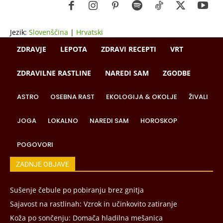
Jezik:
Slovenščina
|
Hrvatski
ZDRAVJE
LEPOTA
ZDRAVI RECEPTI
VRT
ZDRAVILNE RASTLINE
NAREDI SAM
ZGODBE
ASTRO
OSEBNA RAST
EKOLOGIJA & OKOLJE
ŽIVALI
JOGA
LOKALNO
NAREDI SAM
HOROSKOP
POGOVORI
ZADNJE OBJAVE
Sušenje čebule po pobiranju brez gnitja
Sajavost na rastlinah: Vzrok in učinkovito zatiranje
Koža po sončenju: Domača hladilna mešanica