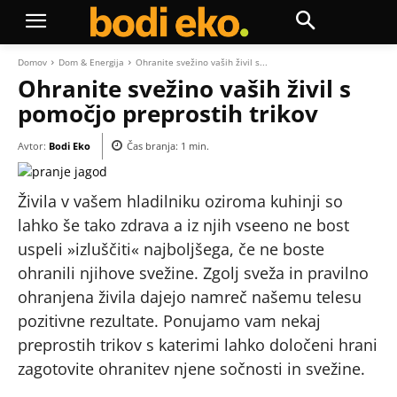
Domov
Dom & Energija
Ohranite svežino vaših živil s...
Ohranite svežino vaših živil s
pomočjo preprostih trikov
Avtor:
Bodi Eko
Čas branja:
1
min.
Živila v vašem hladilniku oziroma kuhinji so
lahko še tako zdrava a iz njih vseeno ne bost
uspeli »izluščiti« najboljšega, če ne boste
ohranili njihove svežine. Zgolj sveža in pravilno
ohranjena živila dajejo namreč našemu telesu
pozitivne rezultate. Ponujamo vam nekaj
preprostih trikov s katerimi lahko določeni hrani
zagotovite ohranitev njene sočnosti in svežine.