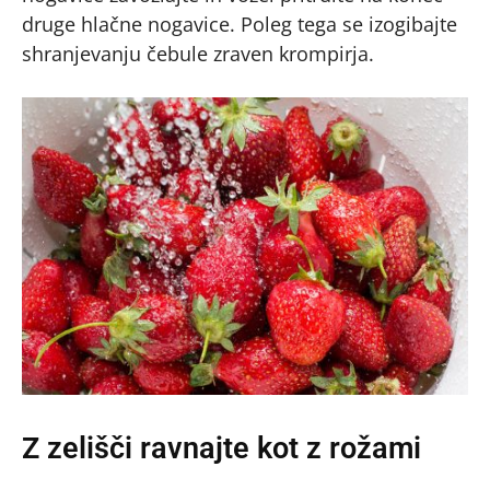
druge hlačne nogavice. Poleg tega se izogibajte
shranjevanju čebule zraven krompirja.
Z zelišči ravnajte kot z rožami