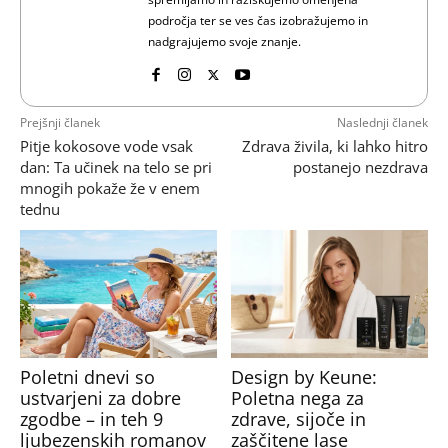
področja ter se ves čas izobražujemo in
nadgrajujemo svoje znanje.
Prejšnji članek
Naslednji članek
Pitje kokosove vode vsak
Zdrava živila, ki lahko hitro
dan: Ta učinek na telo se pri
postanejo nezdrava
mnogih pokaže že v enem
tednu
Poletni dnevi so
Design by Keune:
ustvarjeni za dobre
Poletna nega za
zgodbe – in teh 9
zdrave, sijoče in
ljubezenskih romanov
zaščitene lase