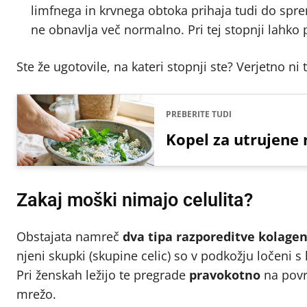
limfnega in krvnega obtoka prihaja tudi do spre
ne obnavlja več normalno. Pri tej stopnji lahko 
Ste že ugotovile, na kateri stopnji ste? Verjetno ni
PREBERITE TUDI
Kopel za utrujene 
Zakaj moški nimajo celulita?
Obstajata namreč
dva tipa razporeditve kolage
njeni skupki (skupine celic) so v podkožju ločeni s
Pri ženskah ležijo te pregrade
pravokotno
na povr
mrežo.