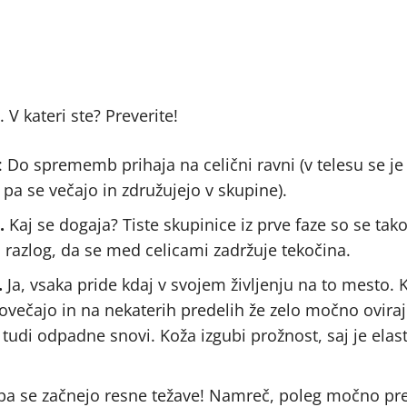
 V kateri ste? Preverite!
: Do sprememb prihaja na celični ravni (v telesu se j
 pa se večajo in združujejo v skupine).
.
Kaj se dogaja? Tiste skupinice iz prve faze so se tak
di razlog, da se med celicami zadržuje tekočina.
.
Ja, vsaka pride kdaj v svojem življenju na to mesto. K
ovečajo in na nekaterih predelih že zelo močno oviraj
 tudi odpadne snovi. Koža izgubi prožnost, saj je elas
 pa se začnejo resne težave! Namreč, poleg močno pr