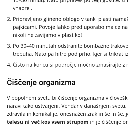
vnaprej.
Pripravljeno glineno oblogo v tanki plasti namaž
pajkicami. Povoje lahko pred uporabo malce namo
nikoli ne zavijamo v plastiko!
Po 30–40 minutah odstranite bombažne trakove (al
trebuha. Nato pa hitro pod prho, kjer si trikrat 
Čisto na koncu si področje močno zmasirajte z 
Čiščenje organizma
V popolnem svetu bi čiščenje organizma v človešk
naravi tako ustvarjeni. Vendar v današnjem svetu, k
zdravila in kemikalije, onesnažen zrak in še in še
telesu ni več kos vsem strupom
in je čiščenje o