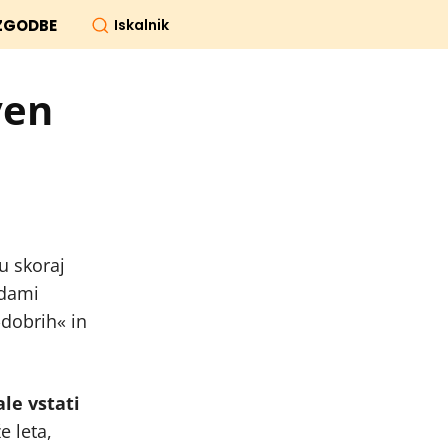
Iskalnik
ZGODBE
ven
u skoraj
 dami
»dobrih« in
le vstati
e leta,