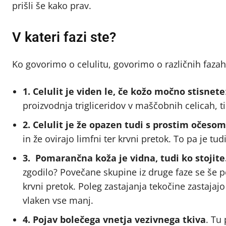
prišli še kako prav.
V kateri fazi ste?
Ko govorimo o celulitu, govorimo o različnih fazah.
1.
Celulit je viden le, če kožo močno stisnete
proizvodnja trigliceridov v maščobnih celicah, ti
2.
Celulit je že opazen tudi s prostim očesom
in že ovirajo limfni ter krvni pretok. To pa je tu
3.
Pomarančna koža je vidna, tudi ko stojite
zgodilo? Povečane skupine iz druge faze se še p
krvni pretok. Poleg zastajanja tekočine zastajajo
vlaken vse manj.
4.
Pojav bolečega vnetja vezivnega tkiva
. Tu