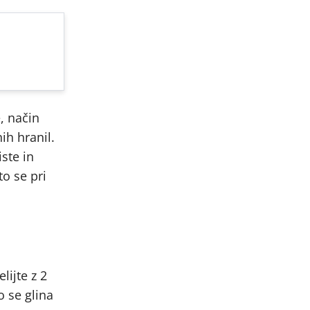
e, način
ih hranil.
ste in
o se pri
lijte z 2
o se glina