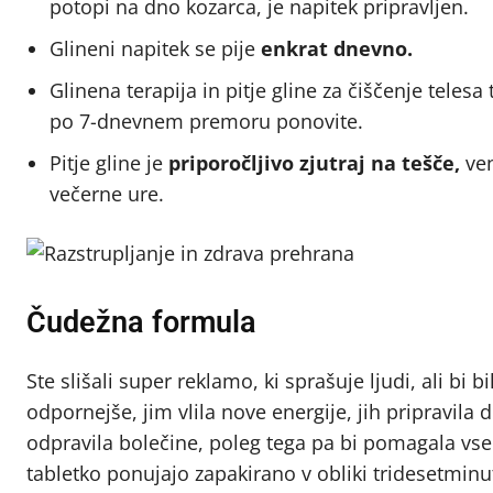
potopi na dno kozarca, je napitek pripravljen.
Glineni napitek se pije
enkrat dnevno.
Glinena terapija in pitje gline za čiščenje telesa 
po 7-dnevnem premoru ponovite.
Pitje gline je
priporočljivo zjutraj na tešče,
ven
večerne ure.
Čudežna formula
Ste slišali super reklamo, ki sprašuje ljudi, ali bi bi
odpornejše, jim vlila nove energije, jih pripravila
odpravila bolečine, poleg tega pa bi pomagala vsem
tabletko ponujajo zapakirano v obliki tridesetmin