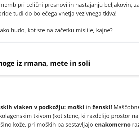
memb pri celični presnovi in nastajanju beljakovin, z
pride tudi do bolečega vnetja vezivnega tkiva!
 tako hudo, kot ste na začetku mislile, kajne?
noge iz rmana, mete in soli
nskih vlaken v podkožju: moški
in
ženski!
Maščobne 
 kolagenskim tkivom (kot stene, ki razdelijo prostor na
šino kože, pri moških pa sestavljajo
enakomerno
ra