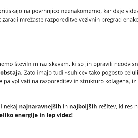
 pritiskajo na povrhnjico neenakomerno, kar daje vide
 zaradi mrežaste razporeditve vezivnih pregrad ena
emo številnim raziskavam, ki so jih opravili neodvisni 
 obstaja
. Zato imajo tudi »suhice« tako pogosto celuli
pa vplivati na razporeditev in strukturo kolagena, iz 
li nekaj
najnaravnejših
in
najboljših
rešitev, ki res
eliko energije in lep videz!