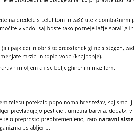
ite na predele s celulitom in zaščitite z bombažnimi p
čite v vodo, saj boste tako pozneje lažje sprali glin
i pajkice) in obrišite preostanek gline s stegen, zad
izmenjate mrzlo in toplo vodo (knajpanje).
naravnim oljem ali še bolje glinenim mazilom.
em telesu potekalo popolnoma brez težav, saj smo lj
jer prevladujejo pesticidi, umetna barvila, dodatki v
, je telo preprosto preobremenjeno, zato
naravni sist
rganizma oslabljeno.