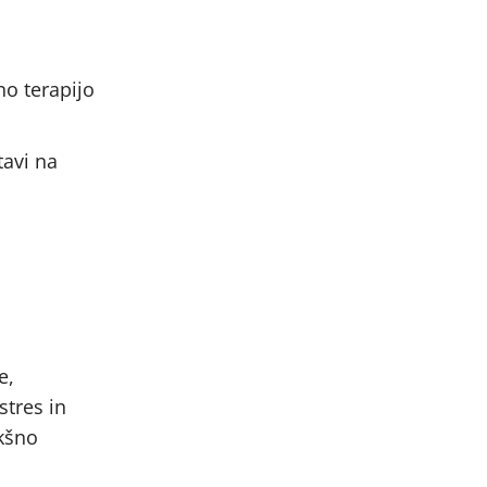
no terapijo
tavi na
e,
stres in
akšno