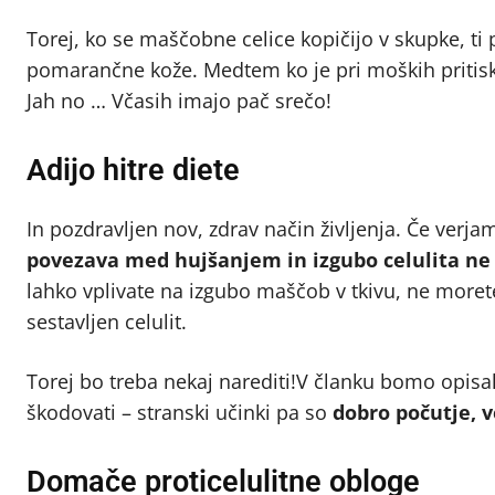
Torej, ko se maščobne celice kopičijo v skupke, ti
pomarančne kože. Medtem ko je pri moških pritisk
Jah no … Včasih imajo pač srečo!
Adijo hitre diete
In pozdravljen nov, zdrav način življenja. Če verjam
povezava med hujšanjem in izgubo celulita ne
lahko vplivate na izgubo maščob v tkivu, ne morete 
sestavljen celulit.
Torej bo treba nekaj narediti!V članku bomo opisa
škodovati – stranski učinki pa so
dobro počutje, v
Domače proticelulitne obloge