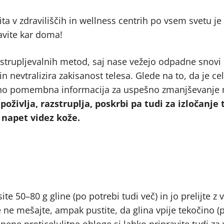
ta v zdraviliščih in wellness centrih po vsem svetu je
avite kar doma!
zstrupljevalnih metod, saj nase vežejo odpadne snovi i
n nevtralizira zakisanost telesa. Glede na to, da je cel
zjemno pomembna informacija za uspešno zmanjševanj
 poživlja, razstruplja, poskrbi pa tudi za izločanje
j napet videz kože.
te 50–80 g gline (po potrebi tudi več) in jo prelijte z 
e ne mešajte, ampak pustite, da glina vpije tekočino (p
inene proticelulitne obloge si lahko pripravite tudi za