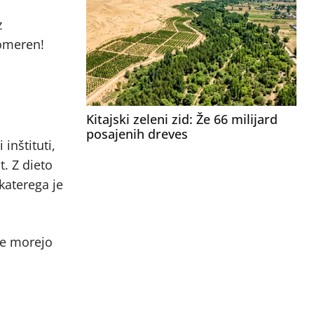
z
komeren!
Kitajski zeleni zid: Že 66 milijard
posajenih dreves
inštituti,
t. Z dieto
katerega je
 ne morejo