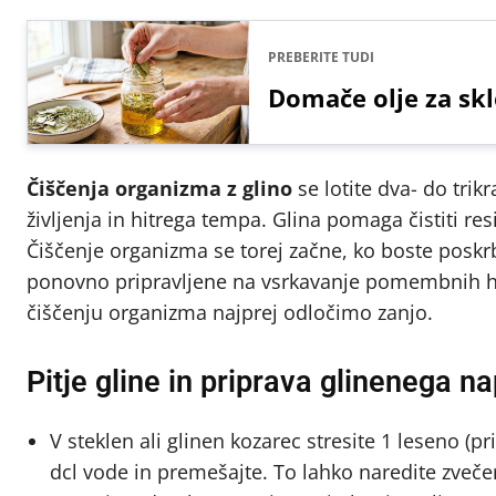
PREBERITE TUDI
Domače olje za skl
Čiščenja organizma z glino
se lotite dva- do trik
življenja in hitrega tempa. Glina pomaga čistiti re
Čiščenje organizma se torej začne, ko boste poskrb
ponovno pripravljene na vsrkavanje pomembnih hra
čiščenju organizma najprej odločimo zanjo.
Pitje gline in priprava glinenega na
V steklen ali glinen kozarec stresite 1 leseno (pr
dcl vode in premešajte. To lahko naredite zvečer,