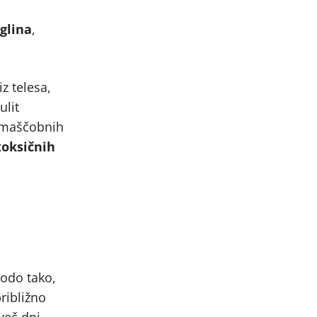
glina
,
z telesa,
ulit
e maščobnih
 toksičnih
vodo tako,
ribližno
 več dni