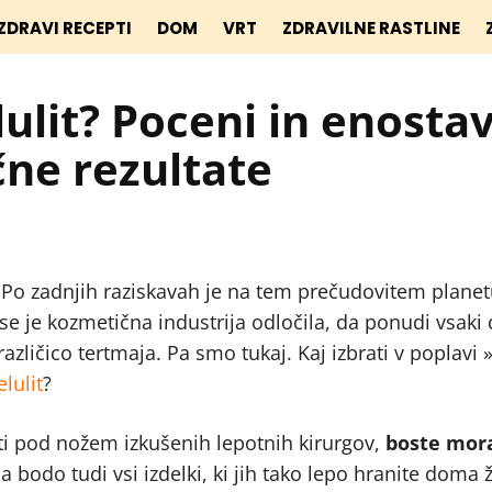
ZDRAVI RECEPTI
DOM
VRT
ZDRAVILNE RASTLINE
ulit? Poceni in enosta
čne rezultate
e. Po zadnjih raziskavah je na tem prečudovitem planet
se je kozmetična industrija odločila, da ponudi vsaki
zličico tertmaja. Pa smo tukaj. Kaj izbrati v poplavi 
elulit
?
stati pod nožem izkušenih lepotnih kirurgov,
boste mora
a bodo tudi vsi izdelki, ki jih tako lepo hranite doma ž