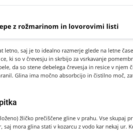
epe z rožmarinom in lovorovimi listi
rat letno, saj je to idealno razmerje glede na letne čas
sice, ki so v črevesju in skrbijo za vsrkavanje pomembn
ele, da so stene debelega črevesja in resice v njem či
nil. Glina ima močno absorbcijo in čistilno moč, zat
pitka
iloženo) žličko prečiščene gline v prahu. Vse skupaj pre
 saj mora glina stati v kozarcu z vodo kar nekaj ur. K