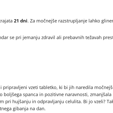
trajata
21 dni
. Za močnejše razstrupljanje lahko gline
dar se pri jemanju zdravil ali prebavnih težavah pres
li pripravljeni vzeti tabletko, ki bi jih naredila močnejš
 do boljšega spanca in pozitivne naravnosti, zmanjšala 
 pri hujšanju in odpravljanju celulita. Bi jo vzeli? T
utnega gibanja na dan.