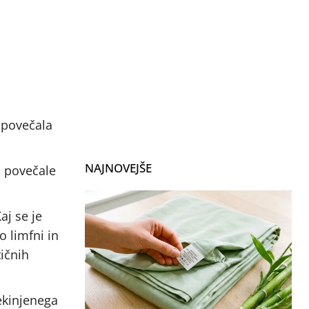
e povečala
NAJNOVEJŠE
o povečale
aj se je
o limfni in
tičnih
ekinjenega