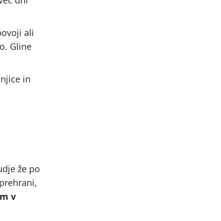
ovoji ali
o. Gline
njice in
udje že po
 prehrani,
em v