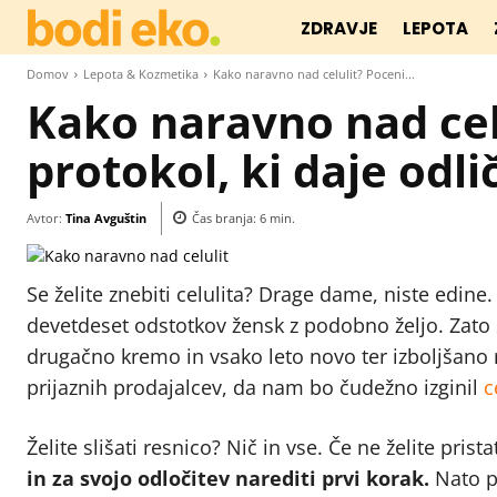
ZDRAVJE
LEPOTA
Domov
Lepota & Kozmetika
Kako naravno nad celulit? Poceni...
Kako naravno nad cel
protokol, ki daje odli
Avtor:
Tina Avguštin
Čas branja:
6
min.
Se želite znebiti celulita? Drage dame, niste edin
devetdeset odstotkov žensk z podobno željo. Zato 
drugačno kremo in vsako leto novo ter izboljšano ra
prijaznih prodajalcev, da nam bo čudežno izginil
c
Želite slišati resnico? Nič in vse. Če ne želite pri
in za svojo odločitev narediti prvi korak.
Nato p