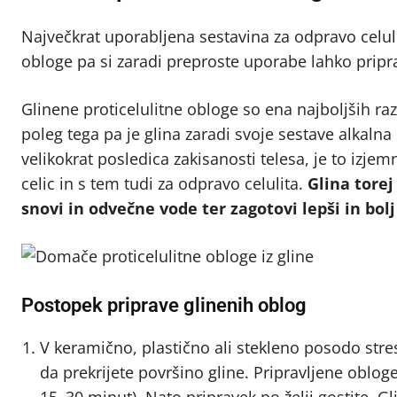
Največkrat uporabljena sestavina za odpravo celuli
obloge pa si zaradi preproste uporabe lahko pripr
Glinene proticelulitne obloge so ena najboljših ra
poleg tega pa je glina zaradi svoje sestave alkalna i
velikokrat posledica zakisanosti telesa, je to i
celic in s tem tudi za odpravo celulita.
Glina torej
snovi in odvečne vode ter zagotovi lepši in bol
Postopek priprave glinenih oblog
V keramično, plastično ali stekleno posodo stresi
da prekrijete površino gline. Pripravljene oblog
15–30 minut). Nato pripravek po želji gostite. Gl