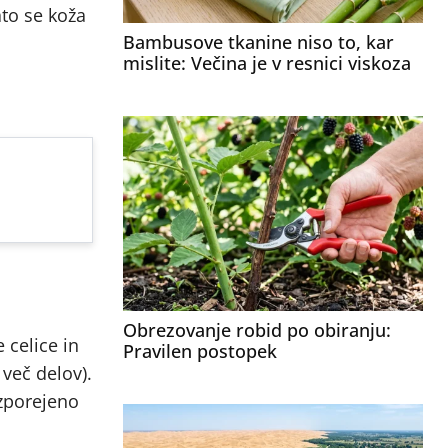
ato se koža
Bambusove tkanine niso to, kar
mislite: Večina je v resnici viskoza
Obrezovanje robid po obiranju:
celice in
Pravilen postopek
 več delov).
zporejeno