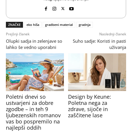
ZNAČKE
eko hiša
gradbeni material
gradnja
Prejšnji članek
Naslednji članek
Olupki sadja in zelenjave so
Suho sadje: Koristi in pasti
lahko še vedno uporabni
uživanja
Poletni dnevi so
Design by Keune:
ustvarjeni za dobre
Poletna nega za
zgodbe – in teh 9
zdrave, sijoče in
ljubezenskih romanov
zaščitene lase
vas bo pospremilo na
najlepši oddih