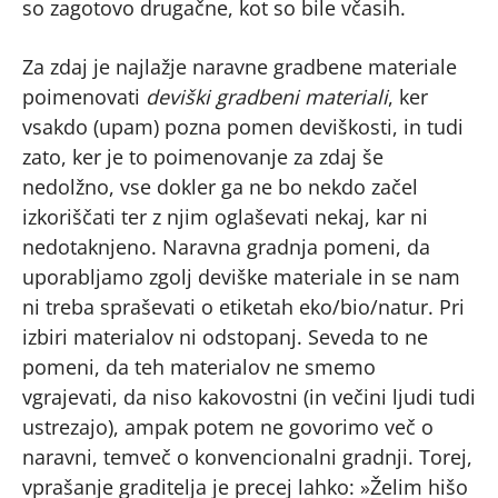
so zagotovo drugačne, kot so bile včasih.
Za zdaj je najlažje naravne gradbene materiale
poimenovati
deviški gradbeni materiali
, ker
vsakdo (upam) pozna pomen deviškosti, in tudi
zato, ker je to poimenovanje za zdaj še
nedolžno, vse dokler ga ne bo nekdo začel
izkoriščati ter z njim oglaševati nekaj, kar ni
nedotaknjeno. Naravna gradnja pomeni, da
uporabljamo zgolj deviške materiale in se nam
ni treba spraševati o etiketah eko/bio/natur. Pri
izbiri materialov ni odstopanj. Seveda to ne
pomeni, da teh materialov ne smemo
vgrajevati, da niso kakovostni (in večini ljudi tudi
ustrezajo), ampak potem ne govorimo več o
naravni, temveč o konvencionalni gradnji. Torej,
vprašanje graditelja je precej lahko: »Želim hišo