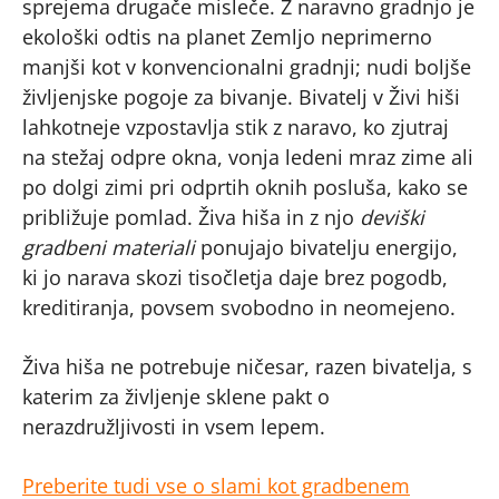
sprejema drugače misleče. Z naravno gradnjo je
ekološki odtis na planet Zemljo neprimerno
manjši kot v konvencionalni gradnji; nudi boljše
življenjske pogoje za bivanje. Bivatelj v Živi hiši
lahkotneje vzpostavlja stik z naravo, ko zjutraj
na stežaj odpre okna, vonja ledeni mraz zime ali
po dolgi zimi pri odprtih oknih posluša, kako se
približuje pomlad. Živa hiša in z njo
deviški
gradbeni materiali
ponujajo bivatelju energijo,
ki jo narava skozi tisočletja daje brez pogodb,
kreditiranja, povsem svobodno in neomejeno.
Živa hiša ne potrebuje ničesar, razen bivatelja, s
katerim za življenje sklene pakt o
nerazdružljivosti in vsem lepem.
Preberite tudi vse o slami kot gradbenem