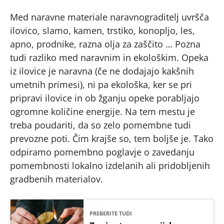
Med naravne materiale naravnograditelj uvršča
ilovico, slamo, kamen, trstiko, konopljo, les,
apno, prodnike, razna olja za zaščito … Pozna
tudi razliko med naravnim in ekološkim. Opeka
iz ilovice je naravna (če ne dodajajo kakšnih
umetnih primesi), ni pa ekološka, ker se pri
pripravi ilovice in ob žganju opeke porabljajo
ogromne količine energije. Na tem mestu je
treba poudariti, da so zelo pomembne tudi
prevozne poti. Čim krajše so, tem boljše je. Tako
odpiramo pomembno poglavje o zavedanju
pomembnosti lokalno izdelanih ali pridobljenih
gradbenih materialov.
PREBERITE TUDI