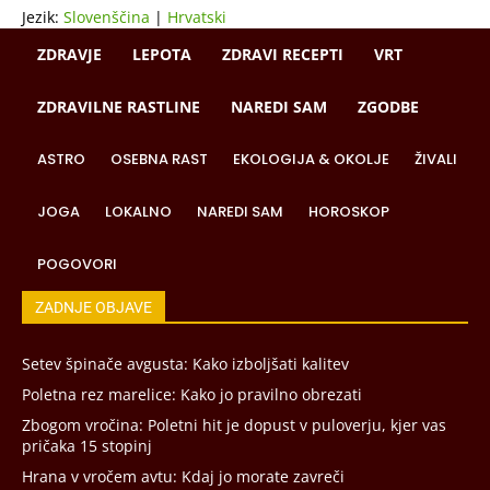
Jezik:
Slovenščina
|
Hrvatski
ZDRAVJE
LEPOTA
ZDRAVI RECEPTI
VRT
ZDRAVILNE RASTLINE
NAREDI SAM
ZGODBE
ASTRO
OSEBNA RAST
EKOLOGIJA & OKOLJE
ŽIVALI
JOGA
LOKALNO
NAREDI SAM
HOROSKOP
POGOVORI
ZADNJE OBJAVE
Setev špinače avgusta: Kako izboljšati kalitev
Poletna rez marelice: Kako jo pravilno obrezati
Zbogom vročina: Poletni hit je dopust v puloverju, kjer vas
pričaka 15 stopinj
Hrana v vročem avtu: Kdaj jo morate zavreči