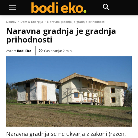
Domov
Dom & Energija
Naravna gradnja je gradnja prihodnosti
Naravna gradnja je gradnja
prihodnosti
Avtor:
Bodi Eko
Čas branja:
2
min.
Naravna gradnja se ne ukvarja z zakoni (razen,