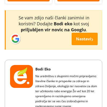
Se vam zdijo naši članki zanimivi in
koristni? Dodajte
Bodi eko
kot svoj
priljubljen vir novic na Googlu
.
›
Nastavi
Bodi Eko
Na uredništvu s skupnimi močmi pripravljamo
številne članke in prispevke za zdravje in
zdravo življenje, ekologijo ter nasvetov za dom
ter učinkovito rabo energije Že več kot 20 let
spremljamo in raziskujemo omenjena
področja ter se ves čas izobražujemo in
nadgrajujemo svoje znanje.