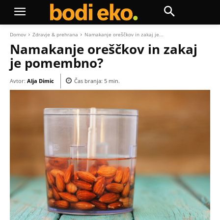
Domov
Zdravje & prehrana
Namakanje oreščkov in zakaj je...
Namakanje oreščkov in zakaj
je pomembno?
Avtor:
Alja Dimic
Čas branja:
5
min.