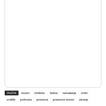
ZNAČKE
encimi
inhibitor
kisline
namakanje
orehi
oreščki
prehrana
presnova
presnovni encimi
zdravje