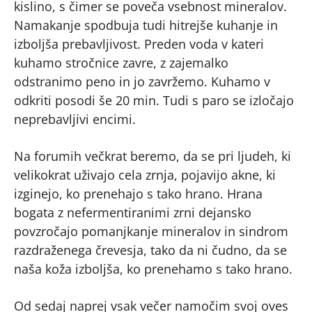
kislino, s čimer se poveča vsebnost mineralov.
Namakanje spodbuja tudi hitrejše kuhanje in
izboljša prebavljivost. Preden voda v kateri
kuhamo stročnice zavre, z zajemalko
odstranimo peno in jo zavržemo. Kuhamo v
odkriti posodi še 20 min. Tudi s paro se izločajo
neprebavljivi encimi.
Na forumih večkrat beremo, da se pri ljudeh, ki
velikokrat uživajo cela zrnja, pojavijo akne, ki
izginejo, ko prenehajo s tako hrano. Hrana
bogata z nefermentiranimi zrni dejansko
povzročajo pomanjkanje mineralov in sindrom
razdraženega črevesja, tako da ni čudno, da se
naša koža izboljša, ko prenehamo s tako hrano.
Od sedaj naprej vsak večer namočim svoj oves