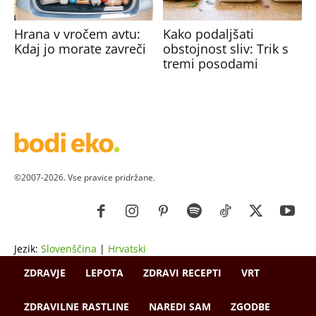
Hrana v vročem avtu:
Kako podaljšati
Kdaj jo morate zavreči
obstojnost sliv: Trik s
tremi posodami
©2007-2026. Vse pravice pridržane.
Jezik:
Slovenščina
|
Hrvatski
ZDRAVJE
LEPOTA
ZDRAVI RECEPTI
VRT
ZDRAVILNE RASTLINE
NAREDI SAM
ZGODBE