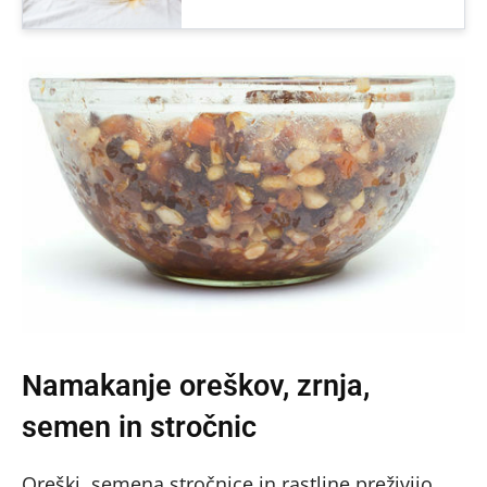
Namakanje oreškov, zrnja,
semen in stročnic
Oreški, semena,stročnice in rastline preživijo