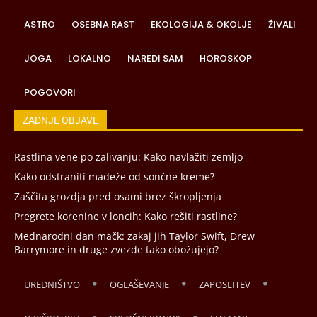
ASTRO
OSEBNA RAST
EKOLOGIJA & OKOLJE
ŽIVALI
JOGA
LOKALNO
NAREDI SAM
HOROSKOP
POGOVORI
ZADNJE OBJAVE
Rastlina vene po zalivanju: Kako navlažiti zemljo
Kako odstraniti madeže od sončne kreme?
Zaščita grozdja pred osami brez škropljenja
Pregrete korenine v loncih: Kako rešiti rastline?
Mednarodni dan mačk: zakaj jih Taylor Swift, Drew
Barrymore in druge zvezde tako obožujejo?
UREDNIŠTVO
OGLAŠEVANJE
ZAPOSLITEV