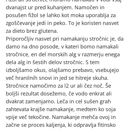
dvanajst ur pred kuhanjem. Namočen in
posušen fižol se lahko kot moka uporablja za
zgoščevanje jedi in peko. To je koristen nasvet
za dieto brez glutena.
Priporočljiv nasvet pri namakanju stročnic je, da
damo na dno posode, v kateri bomo namakali
stročnice, en del morskih alg v razmerju enega
dela alg in šestih delov stročnic. S tem
izboljšamo okus, olajšamo prebavo, vsebujejo
več hranilnih snovi in jed se hitreje skuha.
Stročnice namočimo za l2 ur ali čez noč. Še
boljši rezultat dosežemo, če vodo enkrat ali
dvakrat zamenjamo. Leča in cel sušen grah
zahtevata krajše namakanje, medtem ko soja
vpije več tekočine. Namakanje mehča ovoj in
začne se proces kaljenja, ki odpravlja fitinsko