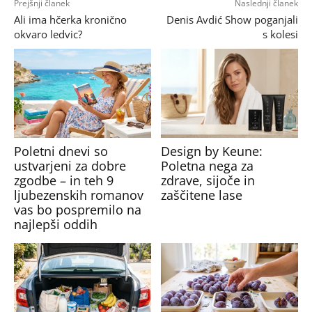
Prejšnji članek
Naslednji članek
Ali ima hčerka kronično
Denis Avdić Show poganjali
okvaro ledvic?
s kolesi
Poletni dnevi so
Design by Keune:
ustvarjeni za dobre
Poletna nega za
zgodbe – in teh 9
zdrave, sijoče in
ljubezenskih romanov
zaščitene lase
vas bo pospremilo na
najlepši oddih