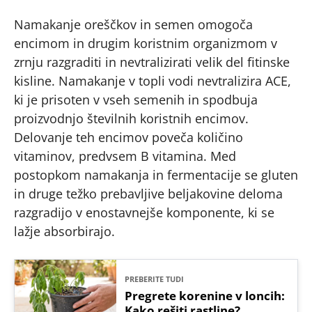
Namakanje oreščkov in semen omogoča
encimom in drugim koristnim organizmom v
zrnju razgraditi in nevtralizirati velik del fitinske
kisline. Namakanje v topli vodi nevtralizira ACE,
ki je prisoten v vseh semenih in spodbuja
proizvodnjo številnih koristnih encimov.
Delovanje teh encimov poveča količino
vitaminov, predvsem B vitamina. Med
postopkom namakanja in fermentacije se gluten
in druge težko prebavljive beljakovine deloma
razgradijo v enostavnejše komponente, ki se
lažje absorbirajo.
PREBERITE TUDI
Pregrete korenine v loncih:
Kako rešiti rastline?