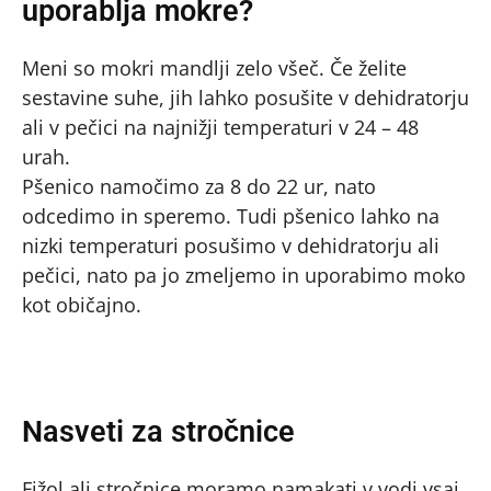
uporablja mokre?
Meni so mokri mandlji zelo všeč. Če želite
sestavine suhe, jih lahko posušite v dehidratorju
ali v pečici na najnižji temperaturi v 24 – 48
urah.
Pšenico namočimo za 8 do 22 ur, nato
odcedimo in speremo. Tudi pšenico lahko na
nizki temperaturi posušimo v dehidratorju ali
pečici, nato pa jo zmeljemo in uporabimo moko
kot običajno.
Nasveti za stročnice
Fižol ali stročnice moramo namakati v vodi vsaj