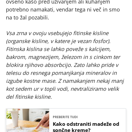
ovseno kašo pred uživanjem ali kuhanjem
potrebno namakati, vendar tega ni več in smo
na to žal pozabili.
Vsa zrna v ovoju vsebujejo fitinske kisline
(organske kisline, v katere je vezan fosfor).
Fitinska kislina se lahko poveže s kalcijem,
bakrom, magnezijem, železom in s cinkom ter
blokira njihovo absorbcijo. Zato lahko pride v
telesu do resnega pomanjkanja mineralov in
izgube kostne mase. Z namakanjem nekaj manj
kot sedem ur v topli vodi, nevtraliziramo velik
del fitinske kisline.
PREBERITE TUDI
Kako odstraniti madeže od
sončne kreme?